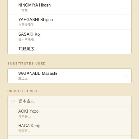
NINOMIYA Hiroshi
↓
二宮寛
YAEGASHI Shigeo
八重樫茂生
SASAKI Koji
佐々木康治
耳野篤広
SUBSTITUTES USED
WATANABE Masashi
↑
渡辺正
UNUSED BENCH
皆本吉丸
GK
AOKI Yozo
青木要三
HAGA Kenji
芳賀研二