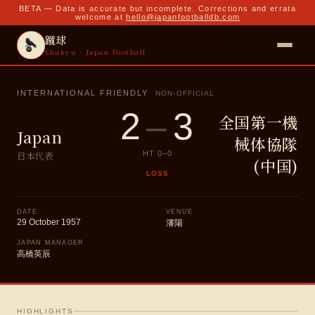
BETA — Data is accurate but incomplete. Corrections and errata
welcome at
hello@japanfootballdb.com
蹴球
Shukyu · Japan Football
INTERNATIONAL FRIENDLY
NON-OFFICIAL
2
–
3
全国第一機
Japan
械体協隊
日本代表
HT
0
–
0
(中国)
LOSS
DATE
VENUE
29 October 1957
瀋陽
JAPAN MANAGER
高橋英辰
HIGHLIGHTS