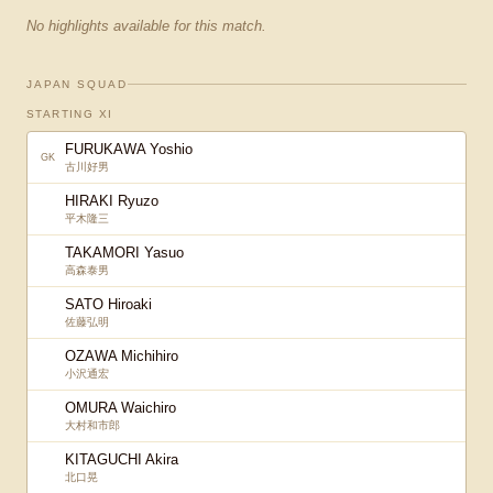
No highlights available for this match.
JAPAN SQUAD
STARTING XI
FURUKAWA Yoshio
GK
古川好男
HIRAKI Ryuzo
平木隆三
TAKAMORI Yasuo
高森泰男
SATO Hiroaki
佐藤弘明
OZAWA Michihiro
小沢通宏
OMURA Waichiro
大村和市郎
KITAGUCHI Akira
北口晃