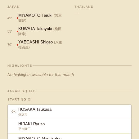
JAPAN
THAILAND
—
MIYAMOTO Teruki
(
宮本
49
'
輝紀
)
KUWATA Takayuki
(
桑田
55
'
隆幸
)
YAEGASHI Shigeo
(
八重
70
'
樫茂生
)
HIGHLIGHTS
No highlights available for this match.
JAPAN SQUAD
STARTING XI
HOSAKA Tsukasa
GK
保坂司
HIRAKI Ryuzo
平木隆三
MIYAMOTO Masakatsu