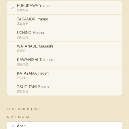
FURUKAWA Yoshio
GK
古川好男
TAKAMORI Yasuo
高森泰男
UCHINO Masao
内野正雄
WATANABE Masashi
渡辺正
KAWANISHI Takehiko
川西武彦
KATAYAMA Hiroshi
片山洋
TSUGITANI Shozo
継谷昌三
THAILAND
SQUAD
STARTING XI
Ansit
GK