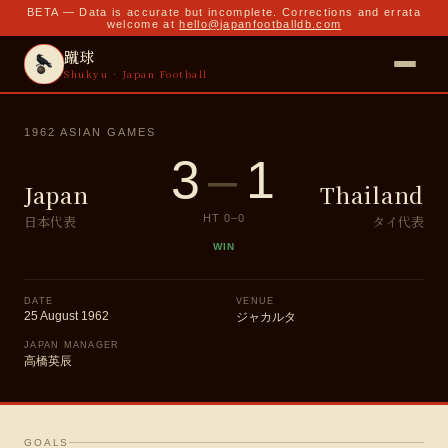
BETA — Data is accurate but incomplete. Corrections and errata
welcome at
hello@japanfootballdb.com
蹴球
Shukyu · Japan Football
1962 ASIAN GAMES
3
–
1
Japan
Thailand
日本代表
タイ代表
HT
0
–
0
WIN
DATE
VENUE
25 August 1962
ジャカルタ
JAPAN MANAGER
高橋英辰
GOALS