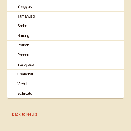
Yongyus
Tamanuso
Sraho
Narong
Prakob
Praderm
Yasoyoso
Chanchai
Vichit
Schikato
← Back to results