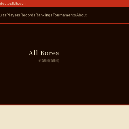
nfootballdb.com
ults
Players
Records
Rankings
Tournaments
About
All Korea
全韓国(韓国)