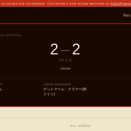
 accurate but incomplete. Corrections and errata welcome at
hello@japa
Res
ON-OFFICIAL
2
–
2
HT
2
–
0
DRAW
UE
JAPAN MANAGER
ル
デットマール・クラマー(西
ドイツ)
ALL KOREA