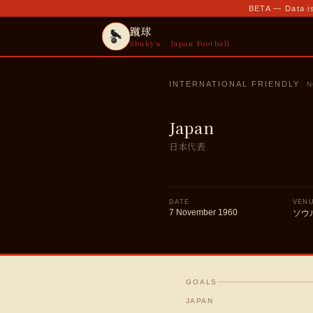
BETA — Data is
蹴球
Shukyu · Japan Football
INTERNATIONAL FRIENDLY
N
Japan
日本代表
DATE
VEN
7 November 1960
ソウ
GOALS
JAPAN