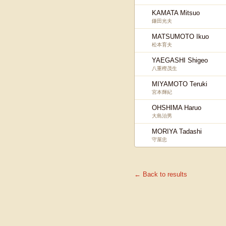
KAMATA Mitsuo
鎌田光夫
MATSUMOTO Ikuo
松本育夫
YAEGASHI Shigeo
八重樫茂生
MIYAMOTO Teruki
宮本輝紀
OHSHIMA Haruo
大島治男
MORIYA Tadashi
守屋忠
← Back to results