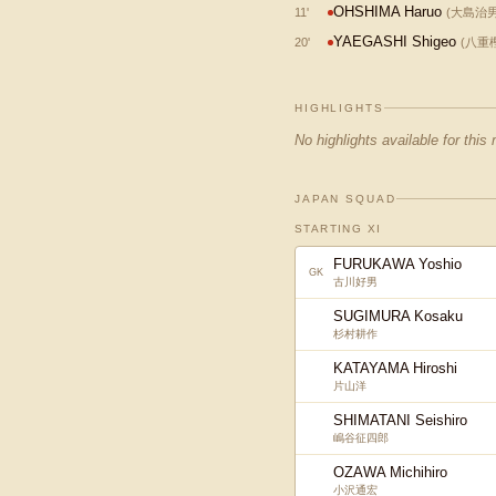
OHSHIMA Haruo
11
'
(
大島治
YAEGASHI Shigeo
20
'
(
八重
HIGHLIGHTS
No highlights available for this
JAPAN SQUAD
STARTING XI
FURUKAWA Yoshio
GK
古川好男
SUGIMURA Kosaku
杉村耕作
KATAYAMA Hiroshi
片山洋
SHIMATANI Seishiro
嶋谷征四郎
OZAWA Michihiro
小沢通宏