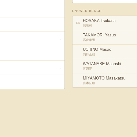
UNUSED BENCH
HOSAKA Tsukasa
GK
↓
保坂司
TAKAMORI Yasuo
↓
高森泰男
UCHINO Masao
内野正雄
WATANABE Masashi
↓
渡辺正
MIYAMOTO Masakatsu
宮本征勝