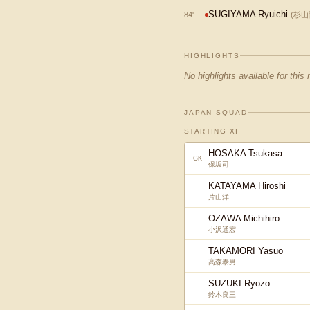
SUGIYAMA Ryuichi
84
'
(
杉山
HIGHLIGHTS
No highlights available for this
JAPAN SQUAD
STARTING XI
HOSAKA Tsukasa
GK
保坂司
KATAYAMA Hiroshi
片山洋
OZAWA Michihiro
小沢通宏
TAKAMORI Yasuo
高森泰男
SUZUKI Ryozo
鈴木良三