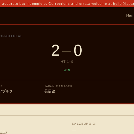
 accurate but incomplete. Corrections and errata welcome at
hello@japa
Res
ON-OFFICIAL
2
–
0
HT
1
–
0
WIN
UE
JAPAN MANAGER
ツブルク
長沼健
SALZBURG XI
—
辺正
)