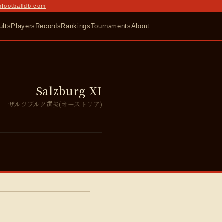
nfootballdb.com
ults
Players
Records
Rankings
Tournaments
About
Salzburg XI
ザルツブルク選抜(オーストリア)