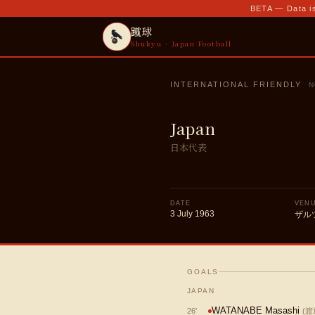
BETA — Data is
蹴球
Shukyu · Japan Football
INTERNATIONAL FRIENDLY
N
Japan
日本代表
DATE
VEN
3 July 1963
ザル
GOALS
JAPAN
WATANABE Masashi
26
'
(
渡