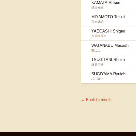
KAMATA Mitsuo
鎌田光夫
MIYAMOTO Teruki
宮本輝紀
YAEGASHI Shigeo
八重樫茂生
WATANABE Masashi
渡辺正
TSUGITANI Shozo
継谷昌三
SUGIYAMA Ryuichi
杉山隆一
← Back to results