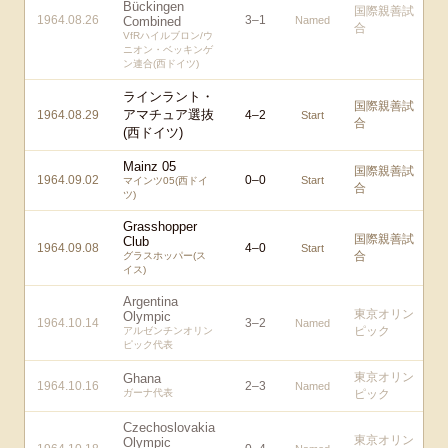
Bückingen
国際親善試
1964.08.26
3
–
1
Combined
Named
合
VfRハイルブロン/ウ
ニオン・ベッキンゲ
ン連合(西ドイツ)
ラインラント・
国際親善試
アマチュア選抜
1964.08.29
4
–
2
Start
合
(西ドイツ)
Mainz 05
国際親善試
1964.09.02
0
–
0
Start
マインツ05(西ドイ
合
ツ)
Grasshopper
国際親善試
Club
1964.09.08
4
–
0
Start
合
グラスホッパー(ス
イス)
Argentina
東京オリン
Olympic
1964.10.14
3
–
2
Named
ピック
アルゼンチンオリン
ピック代表
東京オリン
Ghana
1964.10.16
2
–
3
Named
ガーナ代表
ピック
Czechoslovakia
東京オリン
Olympic