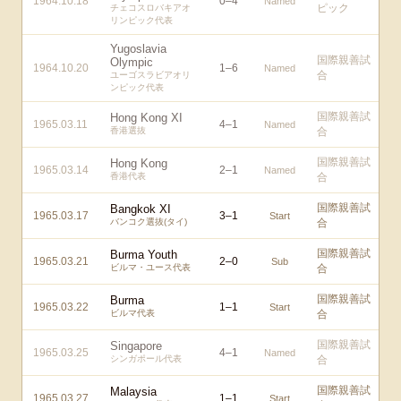
1964.10.18
0
–
4
Named
ピック
チェコスロバキアオ
リンピック代表
Yugoslavia
国際親善試
Olympic
1964.10.20
1
–
6
Named
合
ユーゴスラビアオリ
ンピック代表
国際親善試
Hong Kong XI
1965.03.11
4
–
1
Named
香港選抜
合
国際親善試
Hong Kong
1965.03.14
2
–
1
Named
香港代表
合
国際親善試
Bangkok XI
1965.03.17
3
–
1
Start
バンコク選抜(タイ)
合
国際親善試
Burma Youth
1965.03.21
2
–
0
Sub
ビルマ・ユース代表
合
国際親善試
Burma
1965.03.22
1
–
1
Start
ビルマ代表
合
国際親善試
Singapore
1965.03.25
4
–
1
Named
シンガポール代表
合
国際親善試
Malaysia
1965.03.27
1
–
1
Start