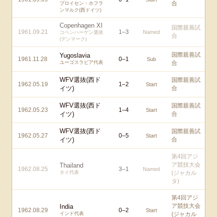
合
プロイセン・ホフラ
ンマルク(西ドイツ)
Copenhagen XI
国際親善試
1961.09.21
1
–
3
Named
コペンハーゲン選抜
合
(デンマーク)
国際親善試
Yugoslavia
1961.11.28
0
–
1
Sub
ユーゴスラビア代表
合
WFV選抜(西ド
国際親善試
1962.05.19
1
–
2
Start
イツ)
合
WFV選抜(西ド
国際親善試
1962.05.23
1
–
4
Start
イツ)
合
WFV選抜(西ド
国際親善試
1962.05.27
0
–
5
Start
イツ)
合
第4回アジ
ア競技大会
Thailand
1962.08.25
3
–
1
Named
タイ代表
(ジャカル
タ)
第4回アジ
ア競技大会
India
1962.08.29
0
–
2
Start
インド代表
(ジャカル