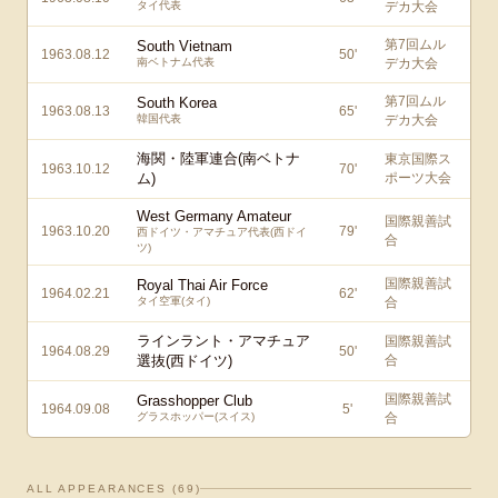
タイ代表
デカ大会
第7回ムル
South Vietnam
1963.08.12
50
'
南ベトナム代表
デカ大会
第7回ムル
South Korea
1963.08.13
65
'
韓国代表
デカ大会
海関・陸軍連合(南ベトナ
東京国際ス
1963.10.12
70
'
ム)
ポーツ大会
West Germany Amateur
国際親善試
1963.10.20
79
'
西ドイツ・アマチュア代表(西ドイ
合
ツ)
国際親善試
Royal Thai Air Force
1964.02.21
62
'
タイ空軍(タイ)
合
ラインラント・アマチュア
国際親善試
1964.08.29
50
'
選抜(西ドイツ)
合
国際親善試
Grasshopper Club
1964.09.08
5
'
グラスホッパー(スイス)
合
ALL APPEARANCES (
69
)