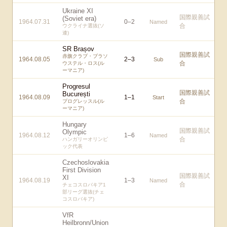
Ukraine XI
国際親善試
(Soviet era)
1964.07.31
0
–
2
Named
合
ウクライナ選抜(ソ
連)
SR Brașov
国際親善試
赤旗クラブ・ブラソ
1964.08.05
2
–
3
Sub
合
ウステル・ロス(ル
ーマニア)
Progresul
国際親善試
București
1964.08.09
1
–
1
Start
合
プログレッスル(ル
ーマニア)
Hungary
国際親善試
Olympic
1964.08.12
1
–
6
Named
合
ハンガリーオリンピ
ック代表
Czechoslovakia
First Division
国際親善試
XI
1964.08.19
1
–
3
Named
合
チェコスロバキア1
部リーグ選抜(チェ
コスロバキア)
VfR
Heilbronn/Union