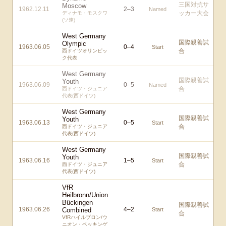
三国対抗サ
Moscow
1962.12.11
2
–
3
Named
ッカー大会
ディナモ・モスクワ
(ソ連)
West Germany
国際親善試
Olympic
1963.06.05
0
–
4
Start
合
西ドイツオリンピッ
ク代表
West Germany
国際親善試
Youth
1963.06.09
0
–
5
Named
合
西ドイツ・ジュニア
代表(西ドイツ)
West Germany
国際親善試
Youth
1963.06.13
0
–
5
Start
合
西ドイツ・ジュニア
代表(西ドイツ)
West Germany
国際親善試
Youth
1963.06.16
1
–
5
Start
合
西ドイツ・ジュニア
代表(西ドイツ)
VfR
Heilbronn/Union
Bückingen
国際親善試
1963.06.26
4
–
2
Combined
Start
合
VfRハイルブロン/ウ
ニオン・ベッキンゲ