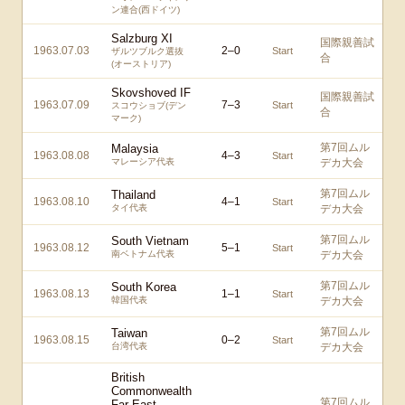
ン連合(西ドイツ)
Salzburg XI
国際親善試
1963.07.03
2
–
0
Start
ザルツブルク選抜
合
(オーストリア)
Skovshoved IF
国際親善試
1963.07.09
7
–
3
Start
スコウショブ(デン
合
マーク)
第7回ムル
Malaysia
1963.08.08
4
–
3
Start
マレーシア代表
デカ大会
第7回ムル
Thailand
1963.08.10
4
–
1
Start
タイ代表
デカ大会
第7回ムル
South Vietnam
1963.08.12
5
–
1
Start
南ベトナム代表
デカ大会
第7回ムル
South Korea
1963.08.13
1
–
1
Start
韓国代表
デカ大会
第7回ムル
Taiwan
1963.08.15
0
–
2
Start
台湾代表
デカ大会
British
Commonwealth
第7回ムル
Far East