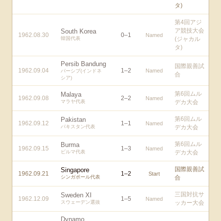
タ)
第4回アジ
ア競技大会
South Korea
1962.08.30
0
–
1
Named
韓国代表
(ジャカル
タ)
Persib Bandung
国際親善試
1962.09.04
1
–
2
Named
パーシブ(インドネ
合
シア)
第6回ムル
Malaya
1962.09.08
2
–
2
Named
マラヤ代表
デカ大会
第6回ムル
Pakistan
1962.09.12
1
–
1
Named
パキスタン代表
デカ大会
第6回ムル
Burma
1962.09.15
1
–
3
Named
ビルマ代表
デカ大会
国際親善試
Singapore
1962.09.21
1
–
2
Start
シンガポール代表
合
三国対抗サ
Sweden XI
1962.12.09
1
–
5
Named
スウェーデン選抜
ッカー大会
Dynamo