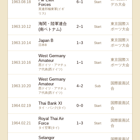
1963.08.18
6
–
1
Start
Forces
デカ大会
英連邦極東軍(イギ
リス)
海関・陸軍連合
東京国際ス
1963.10.12
2
–
1
Start
(南ベトナム)
ポーツ大会
東京国際ス
Japan B
1963.10.14
1
–
3
Start
日本B
ポーツ大会
West Germany
東京国際ス
Amateur
1963.10.16
1
–
1
Start
ポーツ大会
西ドイツ・アマチュ
ア代表(西ドイツ)
West Germany
国際親善試
Amateur
1963.10.20
4
–
2
Sub
合
西ドイツ・アマチュ
ア代表(西ドイツ)
国際親善試
Thai Bank XI
1964.02.19
0
–
0
Start
タイ・バンク(タイ)
合
Royal Thai Air
国際親善試
1964.02.21
Force
1
–
3
Start
合
タイ空軍(タイ)
Selangor
国際親善試