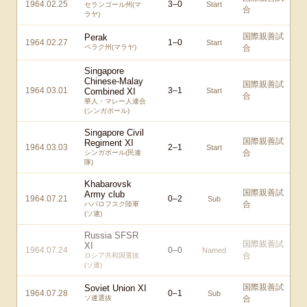
1964.02.25
3
–
0
Start
セランゴール州(マ
合
ラヤ)
国際親善試
Perak
1964.02.27
1
–
0
Start
ペラク州(マラヤ)
合
Singapore
Chinese-Malay
国際親善試
1964.03.01
3
–
1
Combined XI
Start
合
華人・マレー人連合
(シンガポール)
Singapore Civil
国際親善試
Regiment XI
1964.03.03
2
–
1
Start
合
シンガポール(民連
隊)
Khabarovsk
国際親善試
Army club
1964.07.21
0
–
2
Sub
合
ハバロフスク陸軍
(ソ連)
Russia SFSR
国際親善試
XI
1964.07.24
0
–
0
Named
合
ロシア共和国選抜
(ソ連)
国際親善試
Soviet Union XI
1964.07.28
0
–
1
Sub
ソ連選抜
合