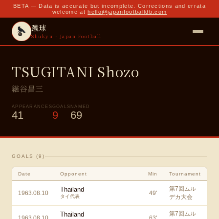
BETA — Data is accurate but incomplete. Corrections and errata
welcome at
hello@japanfootballdb.com
蹴球
Shukyu · Japan Football
TSUGITANI Shozo
継谷昌三
APPEARANCES
GOALS
NAMED
41
9
69
GOALS (
9
)
Date
Opponent
Min
Tournament
第7回ムル
Thailand
1963.08.10
49
'
タイ代表
デカ大会
第7回ムル
Thailand
1963.08.10
63
'