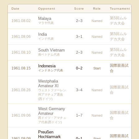
Date
Opponent
Score
Role
Tournament
第5回ムル
Malaya
1961.08.02
2
–
3
Named
マラヤ代表
デカ大会
第5回ムル
India
1961.08.06
3
–
1
Named
インド代表
デカ大会
第5回ムル
South Vietnam
1961.08.10
2
–
3
Named
南ベトナム代表
デカ大会
国際親善試
Indonesia
1961.08.15
0
–
2
Start
インドネシア代表
合
Westphalia
Amateur XI
国際親善試
1961.08.26
3
–
4
Named
ウェストファーレン
合
州アマチュア選抜
(西ドイツ)
West Germany
国際親善試
Amateur
1961.09.06
1
–
7
Named
合
西ドイツ・アマチュ
ア代表(西ドイツ)
Preußen
国際親善試
Hochlarmark
1961.09.09
0
–
1
Start