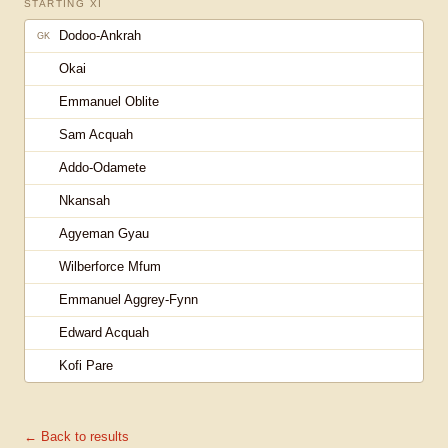
STARTING XI
Dodoo-Ankrah
GK
Okai
Emmanuel Oblite
Sam Acquah
Addo-Odamete
Nkansah
Agyeman Gyau
Wilberforce Mfum
Emmanuel Aggrey-Fynn
Edward Acquah
Kofi Pare
← Back to results