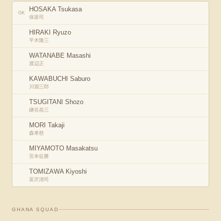
HOSAKA Tsukasa
GK
保坂司
HIRAKI Ryuzo
平木隆三
WATANABE Masashi
渡辺正
KAWABUCHI Saburo
川淵三郎
TSUGITANI Shozo
継谷昌三
MORI Takaji
森孝慈
MIYAMOTO Masakatsu
宮本征勝
TOMIZAWA Kiyoshi
富沢清司
GHANA
SQUAD