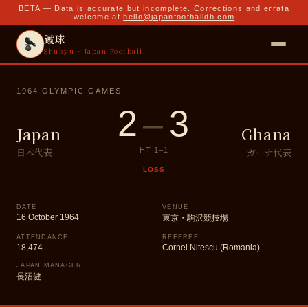
BETA — Data is accurate but incomplete. Corrections and errata
welcome at
hello@japanfootballdb.com
蹴球
Shukyu · Japan Football
1964 OLYMPIC GAMES
2
–
3
Japan
Ghana
日本代表
ガーナ代表
HT
1
–
1
LOSS
DATE
VENUE
16 October 1964
東京・駒沢競技場
ATTENDANCE
REFEREE
18,474
Cornel Nitescu (Romania)
JAPAN MANAGER
長沼健