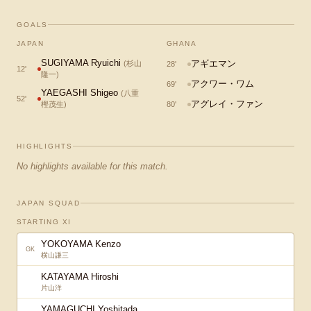
GOALS
JAPAN
GHANA
SUGIYAMA Ryuichi
アギエマン
(
杉山
28
'
12
'
隆一
)
アクワー・ワム
69
'
YAEGASHI Shigeo
(
八重
52
'
アグレイ・ファン
樫茂生
)
80
'
HIGHLIGHTS
No highlights available for this match.
JAPAN SQUAD
STARTING XI
YOKOYAMA Kenzo
GK
横山謙三
KATAYAMA Hiroshi
片山洋
YAMAGUCHI Yoshitada