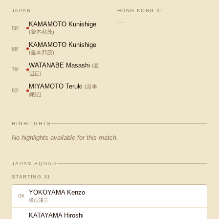
JAPAN
HONG KONG XI
—
KAMAMOTO Kunishige
58
'
(
釜本邦茂
)
KAMAMOTO Kunishige
68
'
(
釜本邦茂
)
WATANABE Masashi
(
渡
79
'
辺正
)
MIYAMOTO Teruki
(
宮本
83
'
輝紀
)
HIGHLIGHTS
No highlights available for this match.
JAPAN SQUAD
STARTING XI
YOKOYAMA Kenzo
GK
横山謙三
KATAYAMA Hiroshi