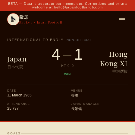
BETA — Data is accurate but incomplete. Corrections and errata
welcome at
hello@japanfootballdb.com
蹴球
Shukyu · Japan Football
INTERNATIONAL FRIENDLY
NON-OFFICIAL
4
–
1
Hong
Japan
Kong XI
日本代表
HT
0
–
0
香港選抜
WIN
DATE
VENUE
11 March 1965
香港
ATTENDANCE
JAPAN MANAGER
25,737
長沼健
GOALS