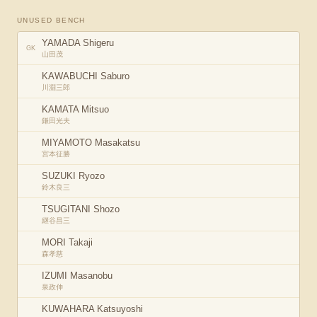
UNUSED BENCH
YAMADA Shigeru
GK
山田茂
KAWABUCHI Saburo
川淵三郎
KAMATA Mitsuo
鎌田光夫
MIYAMOTO Masakatsu
宮本征勝
SUZUKI Ryozo
鈴木良三
TSUGITANI Shozo
継谷昌三
MORI Takaji
森孝慈
IZUMI Masanobu
泉政伸
KUWAHARA Katsuyoshi