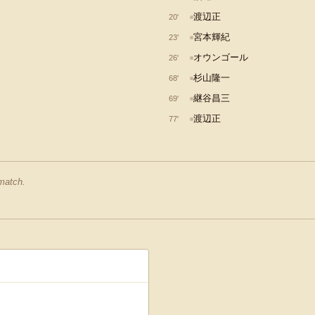
渡辺正
20
'
宮本輝紀
23
'
オウンゴール
26
'
杉山隆一
68
'
継谷昌三
69
'
渡辺正
77
'
 match.