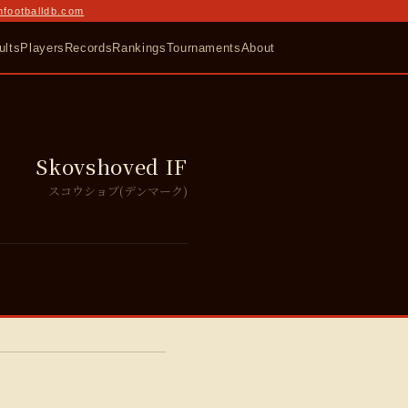
nfootballdb.com
ults
Players
Records
Rankings
Tournaments
About
Skovshoved IF
スコウショブ(デンマーク)