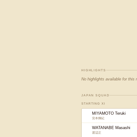
HIGHLIGHTS
No highlights available for this
JAPAN SQUAD
STARTING XI
MIYAMOTO Teruki
宮本輝紀
WATANABE Masashi
渡辺正