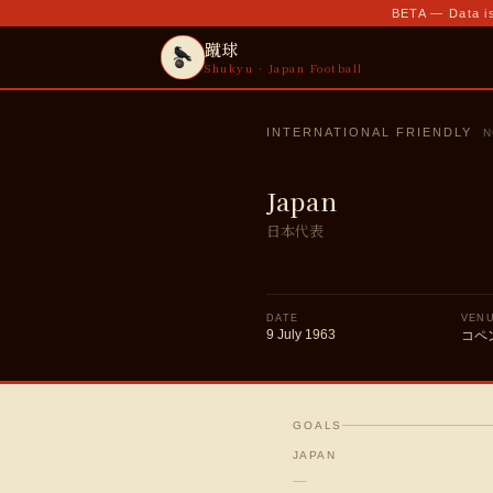
BETA — Data is
蹴球
Shukyu · Japan Football
INTERNATIONAL FRIENDLY
N
Japan
日本代表
DATE
VEN
9 July 1963
コペ
GOALS
JAPAN
—