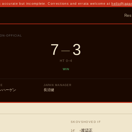
 accurate but incomplete. Corrections and errata welcome at
hello@japa
Res
ON-OFFICIAL
7
–
3
HT
0
–
4
WIN
UE
JAPAN MANAGER
ンハーゲン
長沼健
SKOVSHOVED IF
渡辺正
14
'