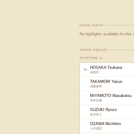
HIGHLIGHTS
No highlights available for this
JAPAN SQUAD
STARTING XI
HOSAKA Tsukasa
GK
保坂司
TAKAMORI Yasuo
高森泰男
MIYAMOTO Masakatsu
宮本征勝
SUZUKI Ryozo
鈴木良三
OZAWA Michihiro
小沢通宏