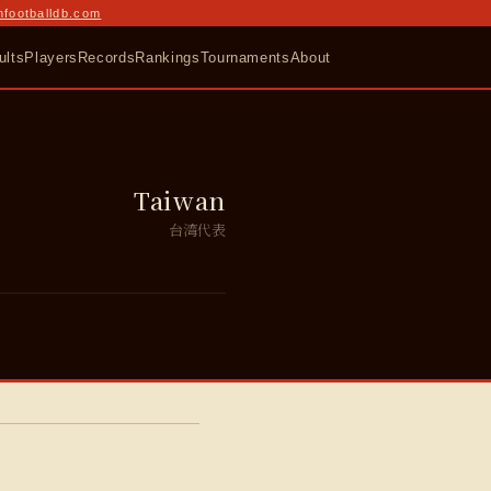
nfootballdb.com
ults
Players
Records
Rankings
Tournaments
About
Taiwan
台湾代表