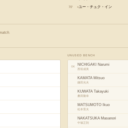
ユー・チュク・イン
70
'
 match.
UNUSED BENCH
NICHIGAKI Narumi
GK
西垣成美
KAMATA Mitsuo
鎌田光夫
KUWATA Takayuki
桑田隆幸
MATSUMOTO Ikuo
松本育夫
NAKATSUKA Masanori
中塚正則