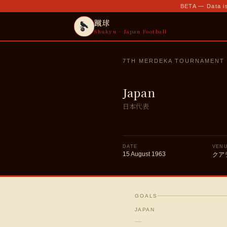
BETA — Data is
蹴球
Shukyu · Japan Football
7TH MERDEKA TOURNAMENT
Japan
日本代表
DATE
VEN
15 August 1963
クア
GOALS
JAPAN
—