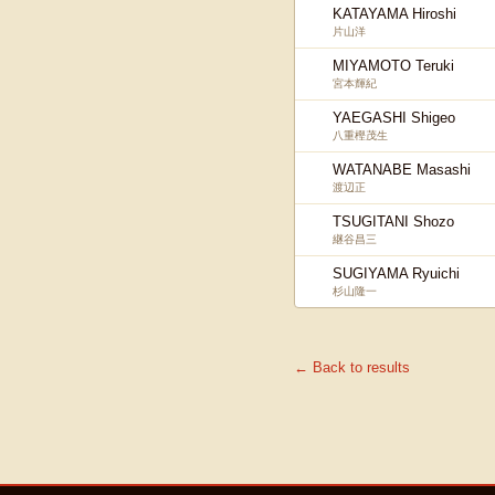
KATAYAMA Hiroshi
片山洋
MIYAMOTO Teruki
宮本輝紀
YAEGASHI Shigeo
八重樫茂生
WATANABE Masashi
渡辺正
TSUGITANI Shozo
継谷昌三
SUGIYAMA Ryuichi
杉山隆一
← Back to results