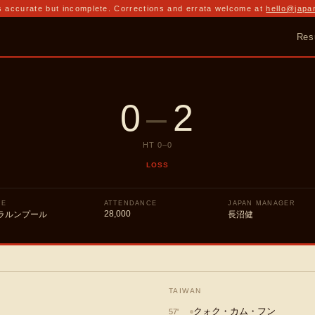
 accurate but incomplete. Corrections and errata welcome at
hello@japa
Res
0
–
2
HT
0
–
0
LOSS
UE
ATTENDANCE
JAPAN MANAGER
28,000
ラルンプール
長沼健
TAIWAN
クォク・カム・フン
57
'