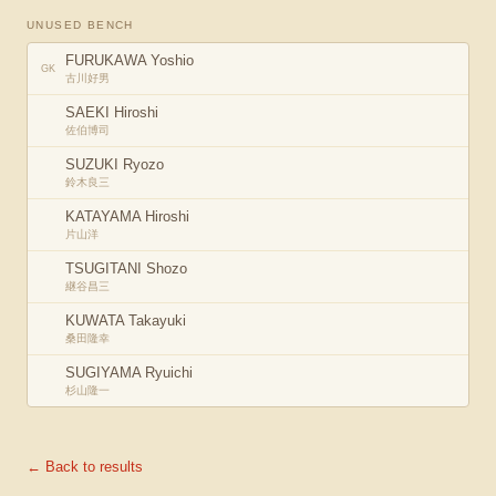
UNUSED BENCH
FURUKAWA Yoshio
GK
古川好男
SAEKI Hiroshi
佐伯博司
SUZUKI Ryozo
鈴木良三
KATAYAMA Hiroshi
片山洋
TSUGITANI Shozo
継谷昌三
KUWATA Takayuki
桑田隆幸
SUGIYAMA Ryuichi
杉山隆一
← Back to results