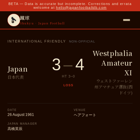
BETA — Data is accurate but incomplete. Corrections and errata
welcome at
hello@japanfootballdb.com
蹴球
Shukyu · Japan Football
INTERNATIONAL FRIENDLY
NON-OFFICIAL
Westphalia
3
–
4
Amateur
Japan
XI
日本代表
HT
3
–
0
ウェストファーレン
LOSS
州アマチュア選抜(西
ドイツ)
DATE
VENUE
26 August 1961
ヘアフォート
JAPAN MANAGER
高橋英辰