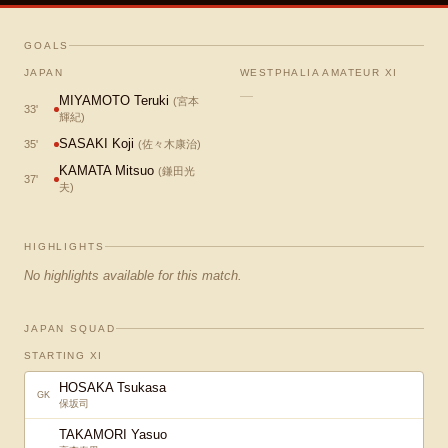
GOALS
JAPAN
WESTPHALIA AMATEUR XI
—
MIYAMOTO Teruki
(
宮本
33
'
輝紀
)
SASAKI Koji
35
'
(
佐々木康治
)
KAMATA Mitsuo
(
鎌田光
37
'
夫
)
HIGHLIGHTS
No highlights available for this match.
JAPAN SQUAD
STARTING XI
HOSAKA Tsukasa
GK
保坂司
TAKAMORI Yasuo