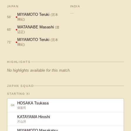
JAPAN
INDIA
—
MIYAMOTO Teruki
(
宮本
56
'
輝紀
)
WATANABE Masashi
(
渡
65
'
辺正
)
MIYAMOTO Teruki
(
宮本
71
'
輝紀
)
HIGHLIGHTS
No highlights available for this match.
JAPAN SQUAD
STARTING XI
HOSAKA Tsukasa
GK
保坂司
KATAYAMA Hiroshi
片山洋
MIYAMOTO Masakatsu