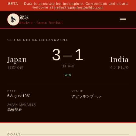
BETA — Data is accurate but incomplete. Corrections and errata
welcome at
hello@japanfootballdb.com
蹴球
Shukyu · Japan Football
5TH MERDEKA TOURNAMENT
3
–
1
Japan
India
日本代表
インド代表
HT
0
–
0
WIN
DATE
VENUE
6 August 1961
クアラルンプール
JAPAN MANAGER
高橋英辰
GOALS