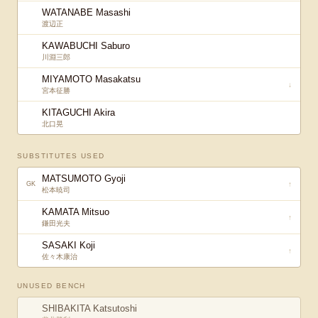
WATANABE Masashi
渡辺正
KAWABUCHI Saburo
川淵三郎
MIYAMOTO Masakatsu
↓
宮本征勝
KITAGUCHI Akira
北口晃
SUBSTITUTES USED
MATSUMOTO Gyoji
↑
GK
松本暁司
KAMATA Mitsuo
↑
鎌田光夫
SASAKI Koji
↑
佐々木康治
UNUSED BENCH
SHIBAKITA Katsutoshi