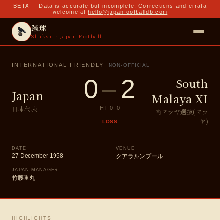
BETA — Data is accurate but incomplete. Corrections and errata
welcome at
hello@japanfootballdb.com
蹴球
Shukyu · Japan Football
INTERNATIONAL FRIENDLY
NON-OFFICIAL
0
–
2
South
Japan
Malaya XI
日本代表
HT
0
–
0
南マラヤ選抜(マラ
ヤ)
LOSS
DATE
VENUE
27 December 1958
クアラルンプール
JAPAN MANAGER
竹腰重丸
HIGHLIGHTS