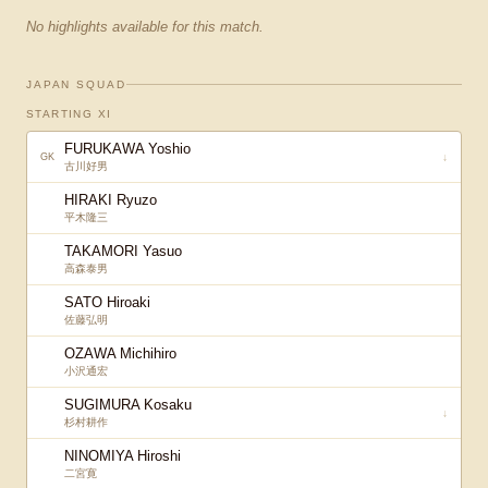
No highlights available for this match.
JAPAN SQUAD
STARTING XI
FURUKAWA Yoshio
↓
GK
古川好男
HIRAKI Ryuzo
平木隆三
TAKAMORI Yasuo
高森泰男
SATO Hiroaki
佐藤弘明
OZAWA Michihiro
小沢通宏
SUGIMURA Kosaku
↓
杉村耕作
NINOMIYA Hiroshi
二宮寛