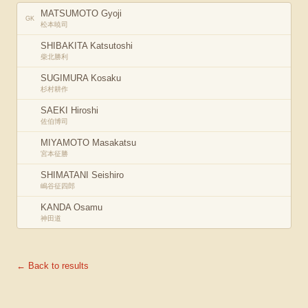
MATSUMOTO Gyoji
GK
松本暁司
SHIBAKITA Katsutoshi
柴北勝利
SUGIMURA Kosaku
杉村耕作
SAEKI Hiroshi
佐伯博司
MIYAMOTO Masakatsu
宮本征勝
SHIMATANI Seishiro
嶋谷征四郎
KANDA Osamu
神田道
← Back to results