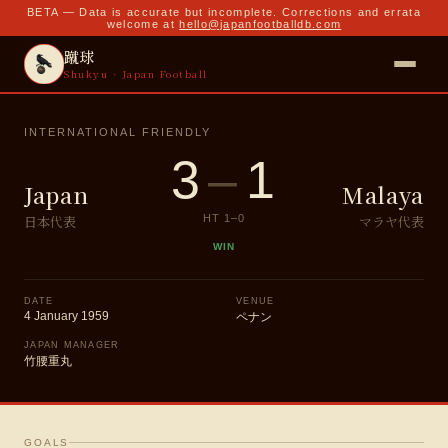
BETA — Data is accurate but incomplete. Corrections and errata
welcome at
hello@japanfootballdb.com
蹴球
Shukyu · Japan Football
INTERNATIONAL FRIENDLY
3
–
1
Japan
Malaya
日本代表
マラヤ代表
HT
1
–
0
WIN
DATE
VENUE
4 January 1959
ペナン
JAPAN MANAGER
竹腰重丸
GOALS