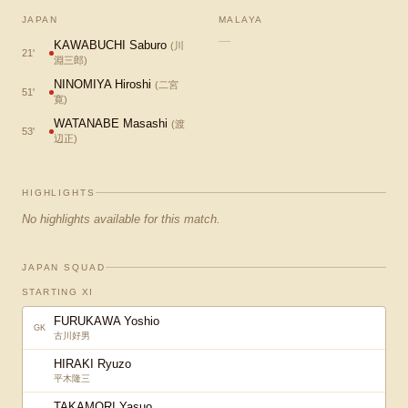
JAPAN
MALAYA
—
KAWABUCHI Saburo
(
川
21
'
淵三郎
)
NINOMIYA Hiroshi
(
二宮
51
'
寛
)
WATANABE Masashi
(
渡
53
'
辺正
)
HIGHLIGHTS
No highlights available for this match.
JAPAN SQUAD
STARTING XI
FURUKAWA Yoshio
GK
古川好男
HIRAKI Ryuzo
平木隆三
TAKAMORI Yasuo