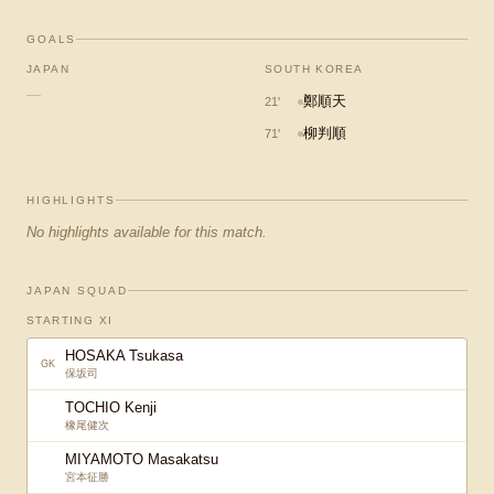
GOALS
JAPAN
SOUTH KOREA
—
鄭順天
21
'
柳判順
71
'
HIGHLIGHTS
No highlights available for this match.
JAPAN SQUAD
STARTING XI
HOSAKA Tsukasa
GK
保坂司
TOCHIO Kenji
橡尾健次
MIYAMOTO Masakatsu
宮本征勝