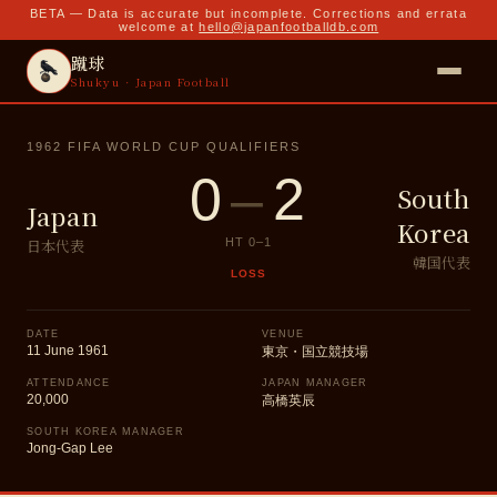
BETA — Data is accurate but incomplete. Corrections and errata
welcome at
hello@japanfootballdb.com
蹴球
Shukyu · Japan Football
1962 FIFA WORLD CUP QUALIFIERS
0
–
2
South
Japan
Korea
日本代表
HT
0
–
1
韓国代表
LOSS
DATE
VENUE
11 June 1961
東京・国立競技場
ATTENDANCE
JAPAN MANAGER
20,000
高橋英辰
SOUTH KOREA MANAGER
Jong-Gap Lee