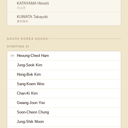
KATAYAMA Hiroshi
片山洋
KUWATA Takayuki
桑田隆幸
SOUTH KOREA
SQUAD
STARTING XI
Heoung-Cheol Ham
GK
Jung-Seok Kim
Hong-Bok Kim
Sang-Kwon Woo
Chan-Ki Kim
Gwang-Joon Yoo
Soon-Cheon Chung
Jung-Shik Moon