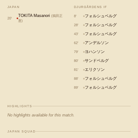
JAPAN
DJURGÅRDENS IF
TOKITA Masanori
フォルシュベルグ
(
鴘田正
8
'
20
'
憲
)
フォルシュベルグ
28
'
フォルシュベルグ
43
'
アンデルソン
62
'
ヨハンソン
79
'
サンドベルグ
80
'
エリクソン
81
'
フォルシュベルグ
88
'
フォルシュベルグ
89
'
HIGHLIGHTS
No highlights available for this match.
JAPAN SQUAD