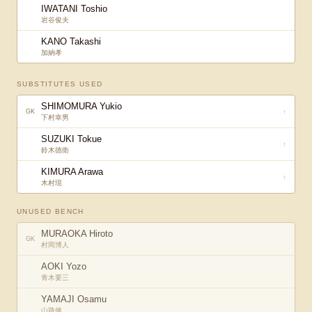
IWATANI Toshio
岩谷俊夫
KANO Takashi
加納孝
SUBSTITUTES USED
SHIMOMURA Yukio
↑
GK
下村幸男
SUZUKI Tokue
↑
鈴木徳衛
KIMURA Arawa
↑
木村現
UNUSED BENCH
MURAOKA Hiroto
GK
村岡博人
AOKI Yozo
青木要三
YAMAJI Osamu
山路修