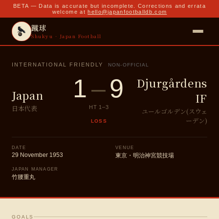
BETA — Data is accurate but incomplete. Corrections and errata
welcome at
hello@japanfootballdb.com
蹴球
Shukyu · Japan Football
INTERNATIONAL FRIENDLY
NON-OFFICIAL
1
–
9
Djurgårdens
Japan
IF
日本代表
HT
1
–
3
ユールゴルデン(スウェ
ーデン)
LOSS
DATE
VENUE
29 November 1953
東京・明治神宮競技場
JAPAN MANAGER
竹腰重丸
GOALS