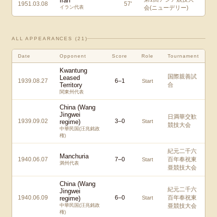
Iran
1951.03.08
57
'
イラン代表
会(ニューデリー)
ALL APPEARANCES (
21
)
Date
Opponent
Score
Role
Tournament
Kwantung
国際親善試
Leased
1939.08.27
6
–
1
Start
Territory
合
関東州代表
China (Wang
Jingwei
日満華交歓
1939.09.02
3
–
0
regime)
Start
競技大会
中華民国(汪兆銘政
権)
紀元二千六
Manchuria
1940.06.07
7
–
0
百年奉祝東
Start
満州代表
亜競技大会
China (Wang
紀元二千六
Jingwei
1940.06.09
6
–
0
百年奉祝東
regime)
Start
中華民国(汪兆銘政
亜競技大会
権)