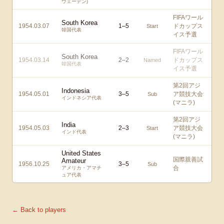
ウェーデン)
FIFAワール
South Korea
1954.03.07
1
–
5
ドカップス
Start
韓国代表
イス予選
FIFAワール
South Korea
1954.03.14
2
–
2
ドカップス
Named
韓国代表
イス予選
第2回アジ
Indonesia
1954.05.01
3
–
5
ア競技大会
Sub
インドネシア代表
(マニラ)
第2回アジ
India
1954.05.03
2
–
3
ア競技大会
Start
インド代表
(マニラ)
United States
国際親善試
Amateur
1956.10.25
3
–
5
Sub
合
アメリカ・アマチ
ュア代表
← Back to players