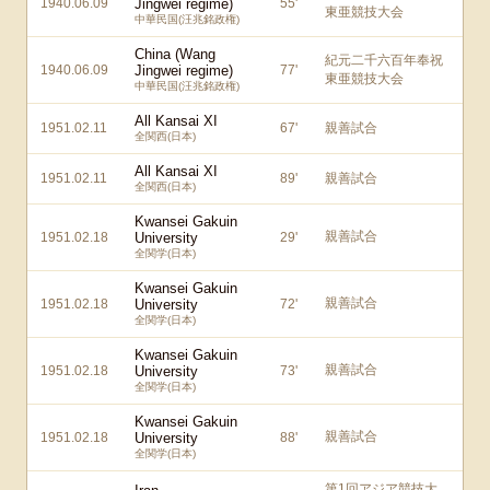
1940.06.09
Jingwei regime)
55
'
東亜競技大会
中華民国(汪兆銘政権)
China (Wang
紀元二千六百年奉祝
1940.06.09
Jingwei regime)
77
'
東亜競技大会
中華民国(汪兆銘政権)
All Kansai XI
1951.02.11
67
'
親善試合
全関西(日本)
All Kansai XI
1951.02.11
89
'
親善試合
全関西(日本)
Kwansei Gakuin
親善試合
1951.02.18
University
29
'
全関学(日本)
Kwansei Gakuin
親善試合
1951.02.18
University
72
'
全関学(日本)
Kwansei Gakuin
親善試合
1951.02.18
University
73
'
全関学(日本)
Kwansei Gakuin
親善試合
1951.02.18
University
88
'
全関学(日本)
第1回アジア競技大