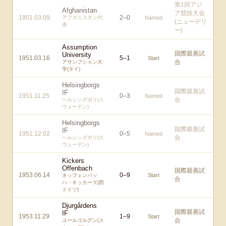
第1回アジ
Afghanistan
ア競技大会
1951.03.09
2
–
0
アフガニスタン代
Named
(ニューデリ
表
ー)
Assumption
国際親善試
University
1951.03.16
5
–
1
Start
合
アサンプション大
学(タイ)
Helsingborgs
国際親善試
IF
1951.11.25
0
–
3
Named
合
ヘルシングボリ(ス
ウェーデン)
Helsingborgs
国際親善試
IF
1951.12.02
0
–
5
Named
合
ヘルシングボリ(ス
ウェーデン)
Kickers
Offenbach
国際親善試
1953.06.14
0
–
9
Start
オッフェンバッ
合
ハ・キッカーズ(西
ドイツ)
Djurgårdens
国際親善試
IF
1953.11.29
1
–
9
Start
合
ユールゴルデン(ス