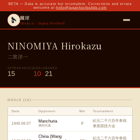
BETA — Data is accurate but incomplete. Corrections and errata
welcome at
hello@japanfootballdb.com
蹴球
Shukyu · Japan Football
NINOMIYA Hirokazu
二宮洋一
APPEARANCES
GOALS
NAMED
15
10
21
GOALS (
10
)
Date
Opponent
Min
Tournament
紀元二千六百年奉祝
Manchuria
1940.06.07
9
'
満州代表
東亜競技大会
China (Wang
紀元二千六百年奉祝