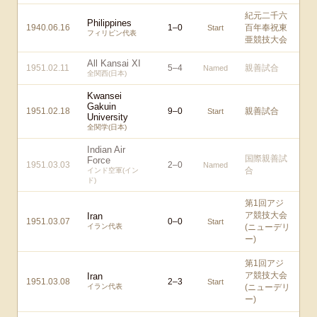
紀元二千六
Philippines
1940.06.16
1
–
0
百年奉祝東
Start
フィリピン代表
亜競技大会
All Kansai XI
1951.02.11
5
–
4
親善試合
Named
全関西(日本)
Kwansei
Gakuin
1951.02.18
9
–
0
親善試合
Start
University
全関学(日本)
Indian Air
国際親善試
Force
1951.03.03
2
–
0
Named
合
インド空軍(イン
ド)
第1回アジ
ア競技大会
Iran
1951.03.07
0
–
0
Start
イラン代表
(ニューデリ
ー)
第1回アジ
ア競技大会
Iran
1951.03.08
2
–
3
Start
イラン代表
(ニューデリ
ー)