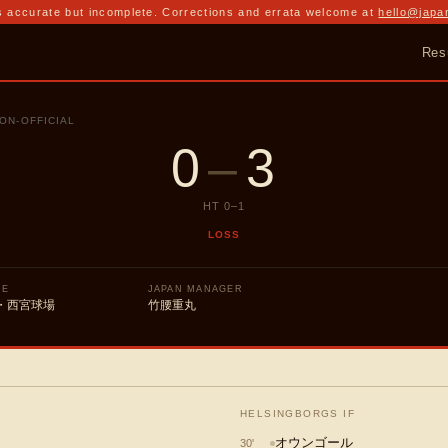
 accurate but incomplete. Corrections and errata welcome at
hello@japa
Res
ON-OFFICIAL
0
–
3
HT
0
–
1
LOSS
UE
JAPAN MANAGER
・西宮球場
竹腰重丸
HELSINGBORGS IF
オウンゴール
30
'