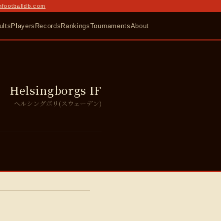
nfootballdb.com
ults
Players
Records
Rankings
Tournaments
About
Helsingborgs IF
ヘルシングボリ(スウェーデン)