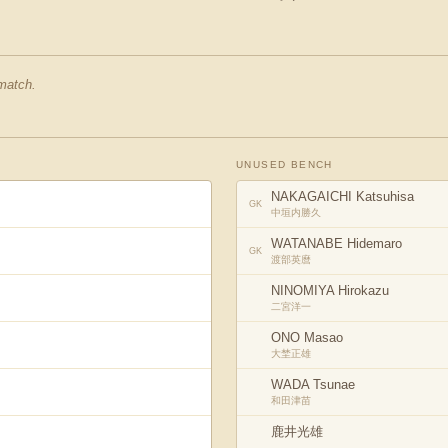
 match.
UNUSED BENCH
NAKAGAICHI Katsuhisa
GK
中垣内勝久
WATANABE Hidemaro
GK
渡部英麿
NINOMIYA Hirokazu
二宮洋一
ONO Masao
大埜正雄
WADA Tsunae
和田津苗
鹿井光雄