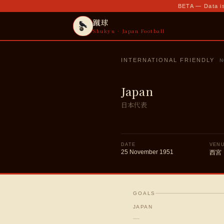
BETA — Data is
蹴球
Shukyu · Japan Football
INTERNATIONAL FRIENDLY
N
Japan
日本代表
DATE
VEN
25 November 1951
西宮
GOALS
JAPAN
—