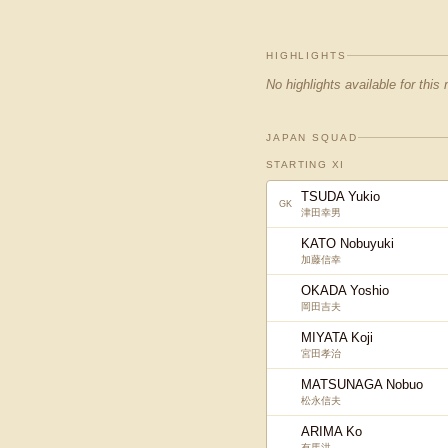
HIGHLIGHTS
No highlights available for this
JAPAN SQUAD
STARTING XI
TSUDA Yukio
GK
津田幸男
KATO Nobuyuki
加藤信幸
OKADA Yoshio
岡田吉夫
MIYATA Koji
宮田孝治
MATSUNAGA Nobuo
松永信夫
ARIMA Ko
有馬洪