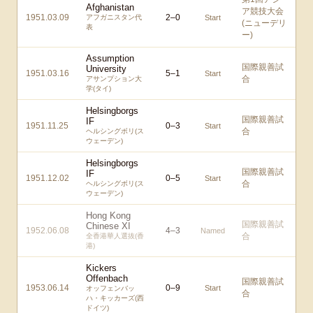
Afghanistan
ア競技大会
1951.03.09
2
–
0
アフガニスタン代
Start
(ニューデリ
表
ー)
Assumption
国際親善試
University
1951.03.16
5
–
1
Start
合
アサンプション大
学(タイ)
Helsingborgs
国際親善試
IF
1951.11.25
0
–
3
Start
合
ヘルシングボリ(ス
ウェーデン)
Helsingborgs
国際親善試
IF
1951.12.02
0
–
5
Start
合
ヘルシングボリ(ス
ウェーデン)
Hong Kong
国際親善試
Chinese XI
1952.06.08
4
–
3
Named
合
全香港華人選抜(香
港)
Kickers
Offenbach
国際親善試
1953.06.14
0
–
9
Start
オッフェンバッ
合
ハ・キッカーズ(西
ドイツ)