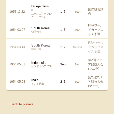
Djurgårdens
国際親善試
IF
1953.11.22
1
–
5
Start
合
ユールゴルデン(ス
ウェーデン)
FIFAワール
South Korea
1954.03.07
1
–
5
ドカップス
Start
韓国代表
イス予選
FIFAワール
South Korea
1954.03.14
2
–
2
ドカップス
Named
韓国代表
イス予選
第2回アジ
Indonesia
1954.05.01
3
–
5
ア競技大会
Start
インドネシア代表
(マニラ)
第2回アジ
India
1954.05.03
2
–
3
ア競技大会
Start
インド代表
(マニラ)
← Back to players