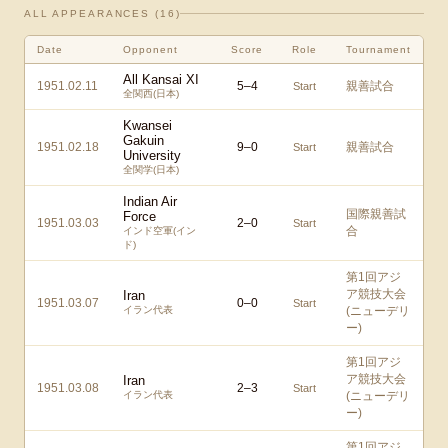
ALL APPEARANCES (
16
)
Date
Opponent
Score
Role
Tournament
All Kansai XI
1951.02.11
5
–
4
親善試合
Start
全関西(日本)
Kwansei
Gakuin
1951.02.18
9
–
0
親善試合
Start
University
全関学(日本)
Indian Air
国際親善試
Force
1951.03.03
2
–
0
Start
合
インド空軍(イン
ド)
第1回アジ
ア競技大会
Iran
1951.03.07
0
–
0
Start
イラン代表
(ニューデリ
ー)
第1回アジ
ア競技大会
Iran
1951.03.08
2
–
3
Start
イラン代表
(ニューデリ
ー)
第1回アジ