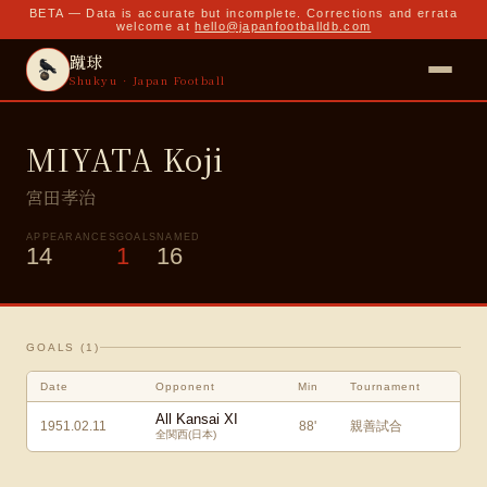
BETA — Data is accurate but incomplete. Corrections and errata
welcome at
hello@japanfootballdb.com
蹴球
Shukyu · Japan Football
MIYATA Koji
宮田孝治
APPEARANCES
GOALS
NAMED
14
1
16
GOALS (
1
)
Date
Opponent
Min
Tournament
All Kansai XI
1951.02.11
88
'
親善試合
全関西(日本)