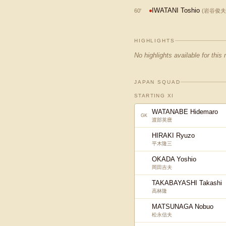
IWATANI Toshio
60
'
(
岩谷俊夫
HIGHLIGHTS
No highlights available for this
JAPAN SQUAD
STARTING XI
WATANABE Hidemaro
GK
渡部英麿
HIRAKI Ryuzo
平木隆三
OKADA Yoshio
岡田吉夫
TAKABAYASHI Takashi
高林隆
MATSUNAGA Nobuo
松永信夫