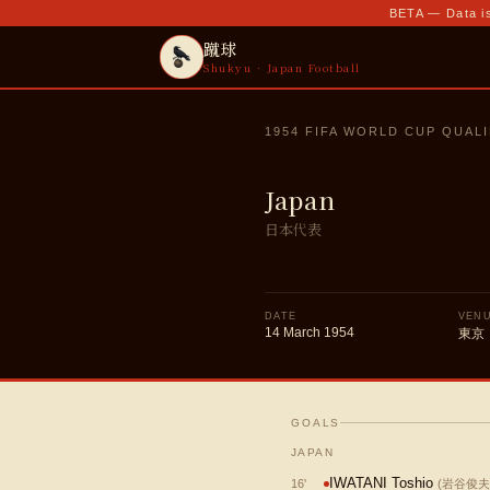
BETA — Data is
蹴球
Shukyu · Japan Football
1954 FIFA WORLD CUP QUAL
Japan
日本代表
DATE
VEN
14 March 1954
東京
GOALS
JAPAN
IWATANI Toshio
16
'
(
岩谷俊夫