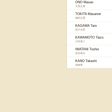
ONO Masao
大埜正雄
TOKITA Masanori
鴘田正憲
KAGAWA Taro
賀川太郎
KAWAMOTO Taizo
川本泰三
IWATANI Toshio
岩谷俊夫
KANO Takashi
加納孝