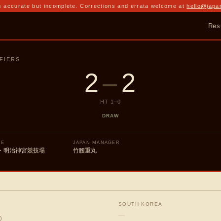
 accurate but incomplete. Corrections and errata welcome at
hello@japa
Res
IFIERS
2
–
2
HT
1
–
0
DRAW
UE
JAPAN MANAGER
・明治神宮競技場
竹腰重丸
SOUTH KOREA
—
)