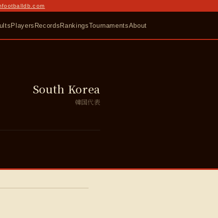
nfootballdb.com
ults
Players
Records
Rankings
Tournaments
About
South Korea
韓国代表