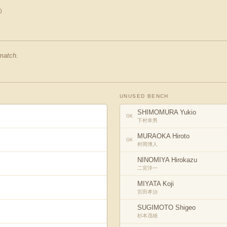
)
 match.
UNUSED BENCH
SHIMOMURA Yukio
GK
下村幸男
MURAOKA Hiroto
GK
村岡博人
NINOMIYA Hirokazu
二宮洋一
MIYATA Koji
宮田孝治
SUGIMOTO Shigeo
杉本茂雄