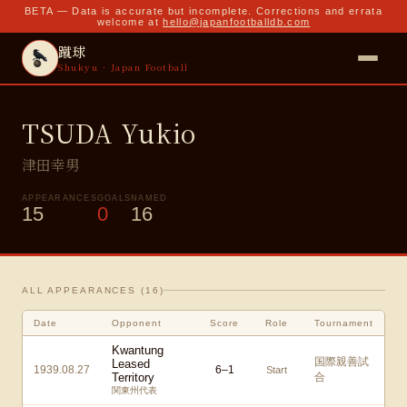
BETA — Data is accurate but incomplete. Corrections and errata
welcome at
hello@japanfootballdb.com
蹴球
Shukyu · Japan Football
TSUDA Yukio
津田幸男
APPEARANCES
GOALS
NAMED
15
0
16
ALL APPEARANCES (
16
)
Date
Opponent
Score
Role
Tournament
Kwantung
国際親善試
Leased
1939.08.27
6
–
1
Start
Territory
合
関東州代表