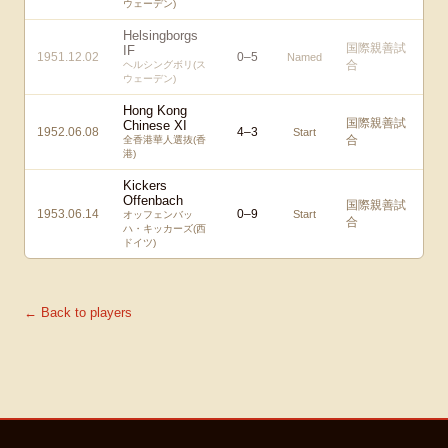
ウェーデン)
Helsingborgs
国際親善試
IF
1951.12.02
0
–
5
Named
合
ヘルシングボリ(ス
ウェーデン)
Hong Kong
国際親善試
Chinese XI
1952.06.08
4
–
3
Start
合
全香港華人選抜(香
港)
Kickers
Offenbach
国際親善試
1953.06.14
0
–
9
Start
オッフェンバッ
合
ハ・キッカーズ(西
ドイツ)
← Back to players