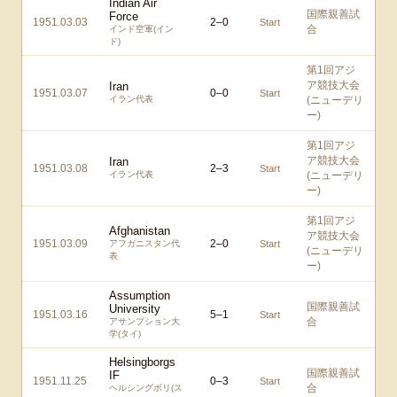
Indian Air
国際親善試
Force
1951.03.03
2
–
0
Start
合
インド空軍(イン
ド)
第1回アジ
ア競技大会
Iran
1951.03.07
0
–
0
Start
イラン代表
(ニューデリ
ー)
第1回アジ
ア競技大会
Iran
1951.03.08
2
–
3
Start
イラン代表
(ニューデリ
ー)
第1回アジ
Afghanistan
ア競技大会
1951.03.09
2
–
0
アフガニスタン代
Start
(ニューデリ
表
ー)
Assumption
国際親善試
University
1951.03.16
5
–
1
Start
合
アサンプション大
学(タイ)
Helsingborgs
国際親善試
IF
1951.11.25
0
–
3
Start
合
ヘルシングボリ(ス