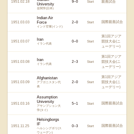
1951.02.18
9
–
0
親善試合
Start
University
全関学(日本)
Indian Air
国際親善試合
1951.03.03
Force
2
–
0
Start
インド空軍(インド)
第1回アジア
Iran
1951.03.07
0
–
0
競技大会(ニ
Start
イラン代表
ューデリー)
第1回アジア
Iran
1951.03.08
2
–
3
競技大会(ニ
Start
イラン代表
ューデリー)
第1回アジア
Afghanistan
1951.03.09
2
–
0
競技大会(ニ
Start
アフガニスタン代
表
ューデリー)
Assumption
University
国際親善試合
1951.03.16
5
–
1
Start
アサンプション大
学(タイ)
Helsingborgs
IF
国際親善試合
1951.11.25
0
–
3
Start
ヘルシングボリ(ス
ウェーデン)