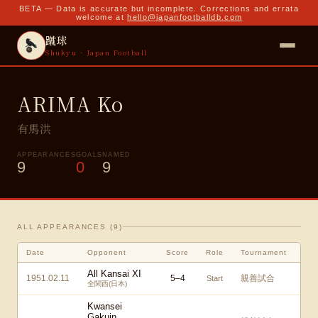
BETA — Data is accurate but incomplete. Corrections and errata
welcome at
hello@japanfootballdb.com
蹴球
Shukyu · Japan Football
ARIMA Ko
有馬洪
APPEARANCES
GOALS
NAMED
9
0
9
ALL APPEARANCES (
9
)
Date
Opponent
Score
Role
Tournament
All Kansai XI
1951.02.11
5
–
4
親善試合
Start
全関西(日本)
Kwansei
Gakuin