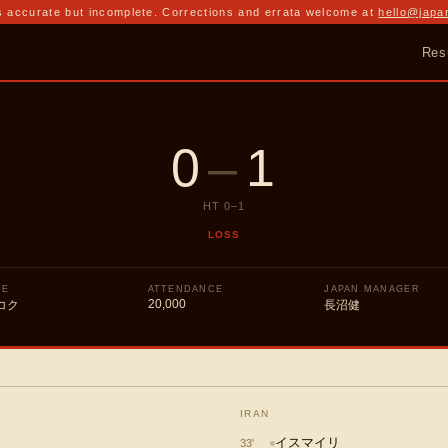
 accurate but incomplete. Corrections and errata welcome at
hello@japa
Res
0
–
1
HT
0
–
1
LOSS
UE
ATTENDANCE
JAPAN MANAGER
20,000
コク
長沼健
IRAN
イスマイリ
33
'