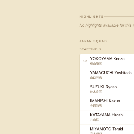
HIGHLIGHTS
No highlights available for this
JAPAN SQUAD
STARTING XI
YOKOYAMA Kenzo
GK
横山謙三
YAMAGUCHI Yoshitada
山口芳忠
SUZUKI Ryozo
鈴木良三
IMANISHI Kazuo
今西和男
KATAYAMA Hiroshi
片山洋
MIYAMOTO Teruki
宮本輝紀