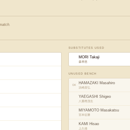
 match.
SUBSTITUTES USED
MORI Takaji
森孝慈
UNUSED BENCH
HAMAZAKI Masahiro
GK
浜崎昌弘
YAEGASHI Shigeo
八重樫茂生
MIYAMOTO Masakatsu
宮本征勝
KAMI Hisao
上久雄