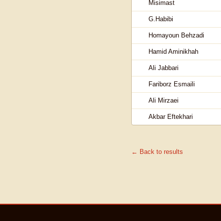
Misimast
G.Habibi
Homayoun Behzadi
Hamid Aminikhah
Ali Jabbari
Fariborz Esmaili
Ali Mirzaei
Akbar Eftekhari
← Back to results