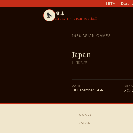
BETA — Data is
蹴球
Shukyu · Japan Football
1966 ASIAN GAMES
Japan
日本代表
DATE
VEN
18 December 1966
バン
GOALS
JAPAN
—