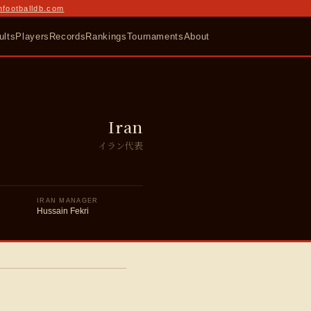
nfootballdb.com
ults
Players
Records
Rankings
Tournaments
About
Iran
イラン代表
IRAN MANAGER
Hussain Fekri