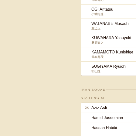
OGI Aritatsu
小城得達
WATANABE Masashi
渡辺正
KUWAHARA Yasuyuki
桑原楽之
KAMAMOTO Kunishige
釜本邦茂
SUGIYAMA Ryuichi
杉山隆一
IRAN
SQUAD
STARTING XI
Aziz Asli
GK
Hamid Jassemian
Hassan Habibi