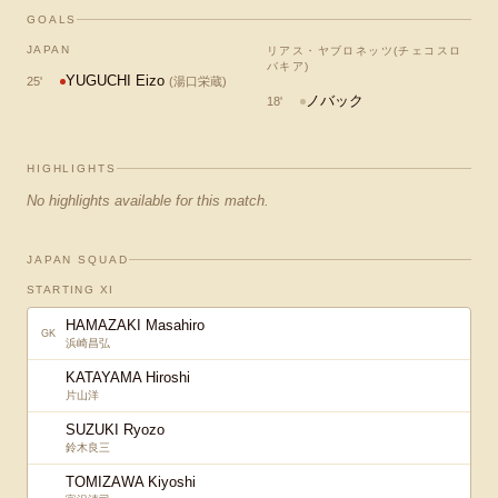
GOALS
JAPAN
リアス・ヤブロネッツ(チェコスロ
バキア)
YUGUCHI Eizo
25
'
(
湯口栄蔵
)
ノバック
18
'
HIGHLIGHTS
No highlights available for this match.
JAPAN SQUAD
STARTING XI
HAMAZAKI Masahiro
GK
浜崎昌弘
KATAYAMA Hiroshi
片山洋
SUZUKI Ryozo
鈴木良三
TOMIZAWA Kiyoshi