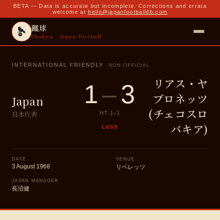
BETA — Data is accurate but incomplete. Corrections and errata
welcome at
hello@japanfootballdb.com
蹴球
Shukyu · Japan Football
INTERNATIONAL FRIENDLY
NON-OFFICIAL
リアス・ヤ
1
–
3
ブロネッツ
Japan
(チェコスロ
日本代表
HT
1
–
1
バキア)
LOSS
DATE
VENUE
3 August 1968
リベレッツ
JAPAN MANAGER
長沼健