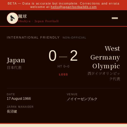
BETA — Data is accurate but incomplete. Corrections and errata
welcome at
hello@japanfootballdb.com
蹴球
Shukyu · Japan Football
INTERNATIONAL FRIENDLY
NON-OFFICIAL
West
0
–
2
Germany
Japan
Olympic
日本代表
HT
0
–
0
西ドイツオリンピッ
LOSS
ク代表
DATE
VENUE
17 August 1966
ノイイーゼンブルク
JAPAN MANAGER
長沼健