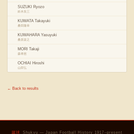
SUZUKI Ryozo
鈴木良三
KUWATA Takayuki
桑田隆幸
KUWAHARA Yasuyuki
桑原楽之
MORI Takaji
森孝慈
OCHIAI Hiroshi
山田弘
← Back to results
蹴球
Shukyu — Japan Football History 1917–present