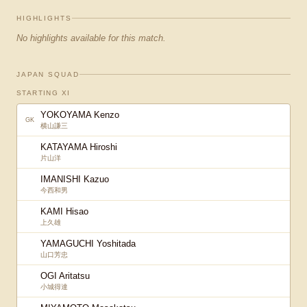
HIGHLIGHTS
No highlights available for this match.
JAPAN SQUAD
STARTING XI
YOKOYAMA Kenzo
GK
横山謙三
KATAYAMA Hiroshi
片山洋
IMANISHI Kazuo
今西和男
KAMI Hisao
上久雄
YAMAGUCHI Yoshitada
山口芳忠
OGI Aritatsu
小城得達