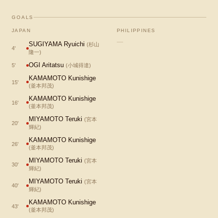
GOALS
JAPAN
PHILIPPINES
—
SUGIYAMA Ryuichi
(
杉山
4
'
隆一
)
OGI Aritatsu
5
'
(
小城得達
)
KAMAMOTO Kunishige
15
'
(
釜本邦茂
)
KAMAMOTO Kunishige
16
'
(
釜本邦茂
)
MIYAMOTO Teruki
(
宮本
20
'
輝紀
)
KAMAMOTO Kunishige
26
'
(
釜本邦茂
)
MIYAMOTO Teruki
(
宮本
30
'
輝紀
)
MIYAMOTO Teruki
(
宮本
40
'
輝紀
)
KAMAMOTO Kunishige
43
'
(
釜本邦茂
)