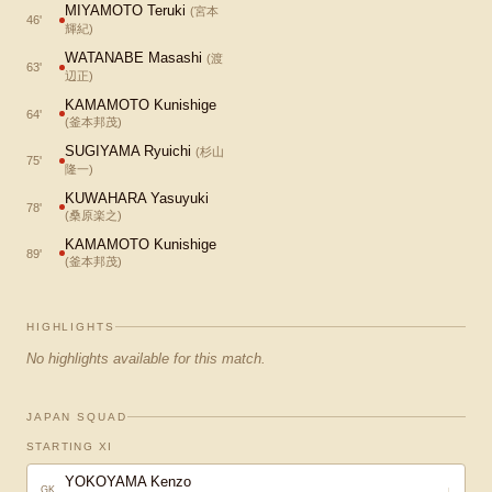
MIYAMOTO Teruki
(
宮本
46
'
輝紀
)
WATANABE Masashi
(
渡
63
'
辺正
)
KAMAMOTO Kunishige
64
'
(
釜本邦茂
)
SUGIYAMA Ryuichi
(
杉山
75
'
隆一
)
KUWAHARA Yasuyuki
78
'
(
桑原楽之
)
KAMAMOTO Kunishige
89
'
(
釜本邦茂
)
HIGHLIGHTS
No highlights available for this match.
JAPAN SQUAD
STARTING XI
YOKOYAMA Kenzo
↓
GK