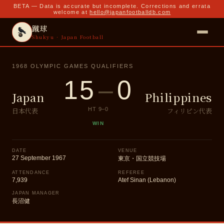
BETA — Data is accurate but incomplete. Corrections and errata
welcome at
hello@japanfootballdb.com
蹴球
Shukyu · Japan Football
1968 OLYMPIC GAMES QUALIFIERS
15
–
0
Japan
Philippines
日本代表
フィリピン代表
HT
9
–
0
WIN
DATE
VENUE
27 September 1967
東京・国立競技場
ATTENDANCE
REFEREE
7,939
Atef Sinan (Lebanon)
JAPAN MANAGER
長沼健