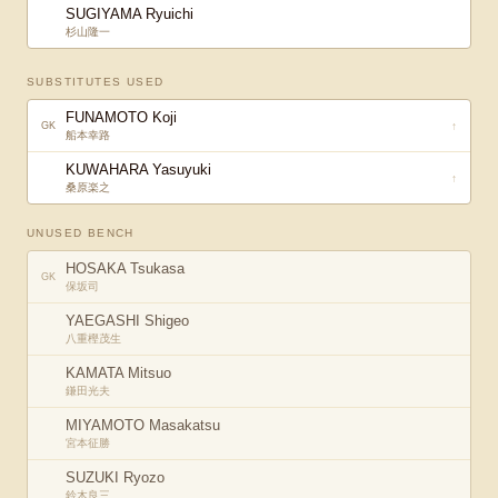
SUGIYAMA Ryuichi
杉山隆一
SUBSTITUTES USED
FUNAMOTO Koji
↑
GK
船本幸路
KUWAHARA Yasuyuki
↑
桑原楽之
UNUSED BENCH
HOSAKA Tsukasa
GK
保坂司
YAEGASHI Shigeo
八重樫茂生
KAMATA Mitsuo
鎌田光夫
MIYAMOTO Masakatsu
宮本征勝
SUZUKI Ryozo
鈴木良三