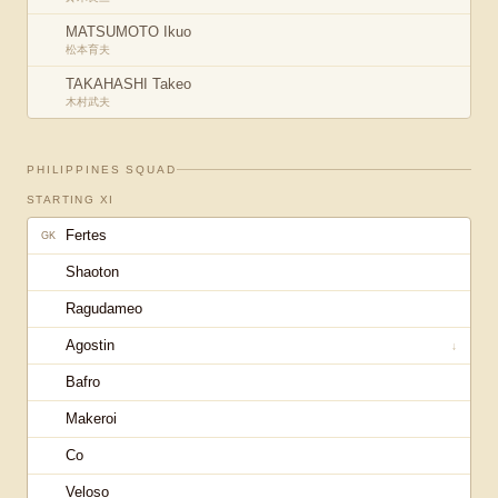
MATSUMOTO Ikuo
松本育夫
TAKAHASHI Takeo
木村武夫
PHILIPPINES
SQUAD
STARTING XI
Fertes
GK
Shaoton
Ragudameo
Agostin
↓
Bafro
Makeroi
Co
Veloso