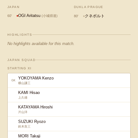
JAPAN
DUKLA PRAGUE
OGI Aritatsu
クネボルト
60
'
(
小城得達
)
80
'
HIGHLIGHTS
No highlights available for this match.
JAPAN SQUAD
STARTING XI
YOKOYAMA Kenzo
GK
横山謙三
KAMI Hisao
上久雄
KATAYAMA Hiroshi
片山洋
SUZUKI Ryozo
鈴木良三
MORI Takaji