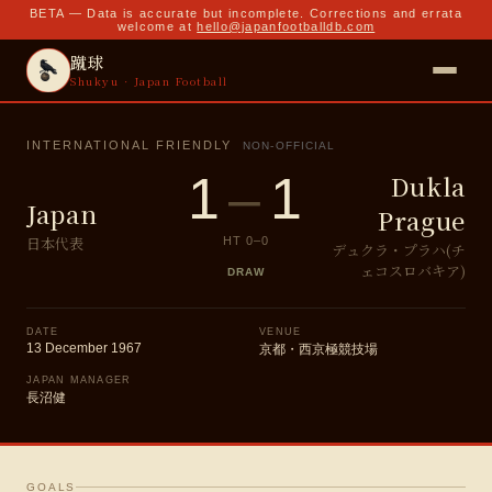
BETA — Data is accurate but incomplete. Corrections and errata
welcome at
hello@japanfootballdb.com
蹴球
Shukyu · Japan Football
INTERNATIONAL FRIENDLY
NON-OFFICIAL
1
–
1
Dukla
Japan
Prague
日本代表
HT
0
–
0
デュクラ・プラハ(チ
ェコスロバキア)
DRAW
DATE
VENUE
13 December 1967
京都・西京極競技場
JAPAN MANAGER
長沼健
GOALS