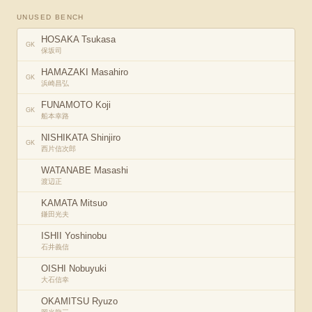
UNUSED BENCH
HOSAKA Tsukasa
GK
保坂司
HAMAZAKI Masahiro
GK
浜崎昌弘
FUNAMOTO Koji
GK
船本幸路
NISHIKATA Shinjiro
GK
西片信次郎
WATANABE Masashi
渡辺正
KAMATA Mitsuo
鎌田光夫
ISHII Yoshinobu
石井義信
OISHI Nobuyuki
大石信幸
OKAMITSU Ryuzo