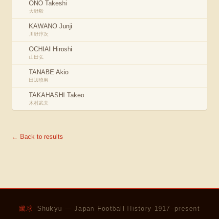
ONO Takeshi
大野毅
KAWANO Junji
川野淳次
OCHIAI Hiroshi
山田弘
TANABE Akio
田辺暁男
TAKAHASHI Takeo
木村武夫
← Back to results
蹴球
Shukyu — Japan Football History 1917–present