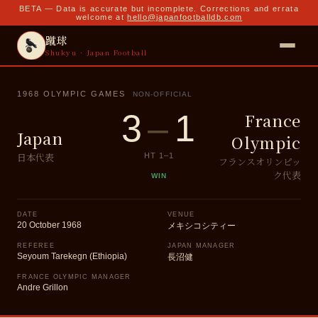
BETA — Data is accurate but incomplete. Corrections and errata
welcome at
hello@japanfootballdb.com
蹴球
Shukyu · Japan Football
1968 OLYMPIC GAMES
NON-OFFICIAL
3
–
1
France
Japan
Olympic
日本代表
HT
1
–
1
フランスオリンピッ
ク代表
WIN
DATE
VENUE
20 October 1968
メキシコシティー
REFEREE
JAPAN MANAGER
Seyoum Tarekegn (Ethiopia)
長沼健
FRANCE OLYMPIC MANAGER
Andre Grillon