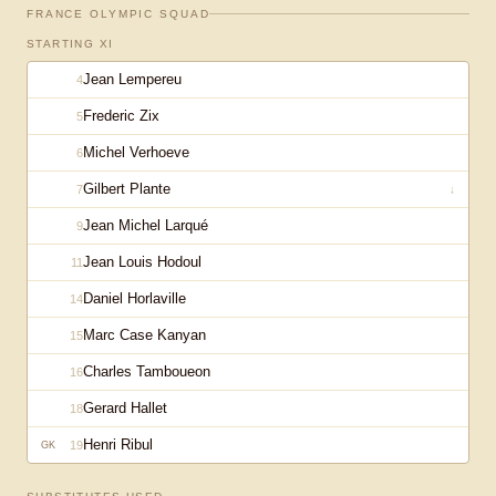
FRANCE OLYMPIC
SQUAD
STARTING XI
Jean Lempereu
4
Frederic Zix
5
Michel Verhoeve
6
Gilbert Plante
7
↓
Jean Michel Larqué
9
Jean Louis Hodoul
11
Daniel Horlaville
14
Marc Case Kanyan
15
Charles Tamboueon
16
Gerard Hallet
18
Henri Ribul
19
GK