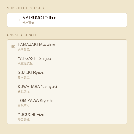
SUBSTITUTES USED
MATSUMOTO Ikuo
16
↑
松本育夫
UNUSED BENCH
HAMAZAKI Masahiro
GK
浜崎昌弘
YAEGASHI Shigeo
八重樫茂生
SUZUKI Ryozo
鈴木良三
KUWAHARA Yasuyuki
桑原楽之
TOMIZAWA Kiyoshi
富沢清司
YUGUCHI Eizo
湯口栄蔵