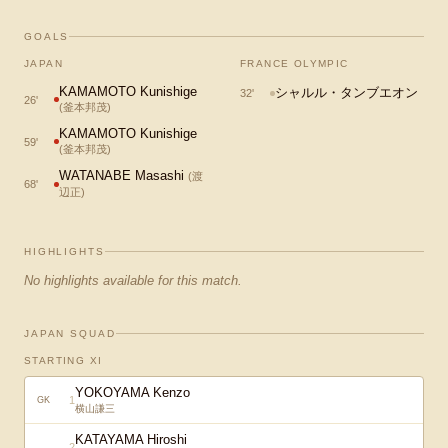
GOALS
JAPAN
FRANCE OLYMPIC
KAMAMOTO Kunishige
シャルル・タンブエオン
32
'
26
'
(
釜本邦茂
)
KAMAMOTO Kunishige
59
'
(
釜本邦茂
)
WATANABE Masashi
(
渡
68
'
辺正
)
HIGHLIGHTS
No highlights available for this match.
JAPAN SQUAD
STARTING XI
YOKOYAMA Kenzo
1
GK
横山謙三
KATAYAMA Hiroshi
2