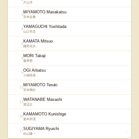
片山洋
MIYAMOTO Masakatsu
3
宮本征勝
YAMAGUCHI Yoshitada
4
山口芳忠
KAMATA Mitsuo
5
鎌田光夫
MORI Takaji
8
森孝慈
OGI Aritatsu
9
小城得達
MIYAMOTO Teruki
12
宮本輝紀
WATANABE Masashi
13
渡辺正
KAMAMOTO Kunishige
15
釜本邦茂
SUGIYAMA Ryuichi
17
↓
杉山隆一