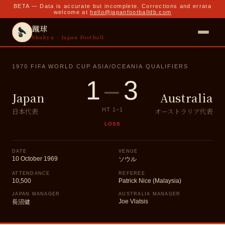
BETA — Data is accurate but incomplete. Corrections and errata
welcome at
hello@japanfootballdb.com
蹴球
Shukyu · Japan Football
1970 FIFA WORLD CUP ASIA/OCEANIA QUALIFIERS
1
–
3
Japan
Australia
日本代表
オーストラリア代表
HT
1
–
1
LOSS
DATE
VENUE
10 October 1969
ソウル
ATTENDANCE
REFEREE
10,500
Patrick Nice (Malaysia)
JAPAN MANAGER
AUSTRALIA MANAGER
Joe Vlatsis
長沼健