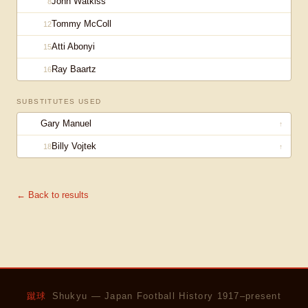
John Watkiss
8
Tommy McColl
12
Atti Abonyi
15
Ray Baartz
16
SUBSTITUTES USED
Gary Manuel
↑
Billy Vojtek
18
↑
← Back to results
蹴球
Shukyu — Japan Football History 1917–present