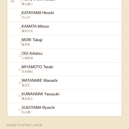
1
GK
横山謙三
KATAYAMA Hiroshi
2
片山洋
KAMATA Mitsuo
6
鎌田光夫
MORI Takaji
9
森孝慈
OGI Aritatsu
11
↓
小城得達
MIYAMOTO Teruki
15
宮本輝紀
WATANABE Masashi
16
↓
渡辺正
KUWAHARA Yasuyuki
18
桑原楽之
SUGIYAMA Ryuichi
19
杉山隆一
SUBSTITUTES USED