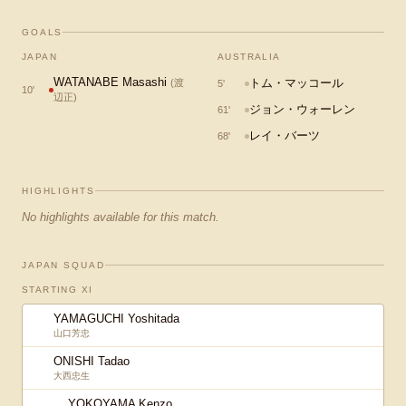
GOALS
JAPAN
AUSTRALIA
WATANABE Masashi
トム・マッコール
(
渡
5
'
10
'
辺正
)
ジョン・ウォーレン
61
'
レイ・バーツ
68
'
HIGHLIGHTS
No highlights available for this match.
JAPAN SQUAD
STARTING XI
YAMAGUCHI Yoshitada
山口芳忠
ONISHI Tadao
大西忠生
YOKOYAMA Kenzo