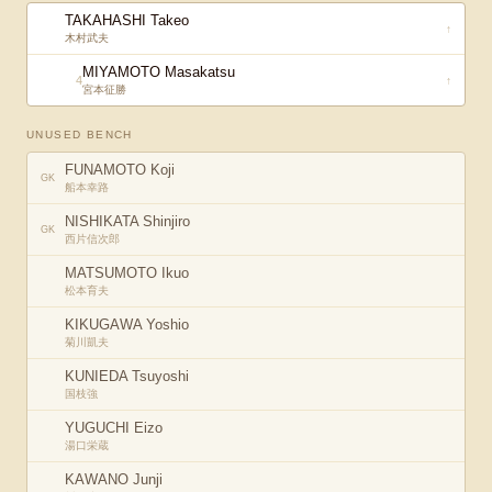
TAKAHASHI Takeo
↑
木村武夫
MIYAMOTO Masakatsu
4
↑
宮本征勝
UNUSED BENCH
FUNAMOTO Koji
GK
船本幸路
NISHIKATA Shinjiro
GK
西片信次郎
MATSUMOTO Ikuo
松本育夫
KIKUGAWA Yoshio
菊川凱夫
KUNIEDA Tsuyoshi
国枝強
YUGUCHI Eizo
湯口栄蔵
KAWANO Junji