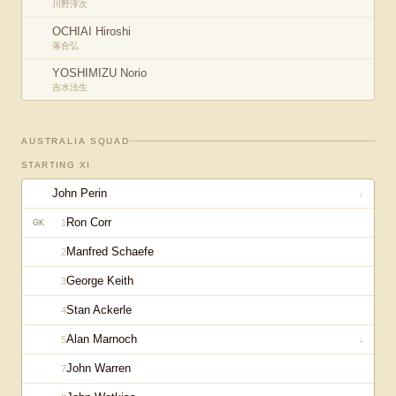
川野淳次
OCHIAI Hiroshi
落合弘
YOSHIMIZU Norio
吉水法生
AUSTRALIA
SQUAD
STARTING XI
John Perin
↓
Ron Corr
1
GK
Manfred Schaefe
2
George Keith
3
Stan Ackerle
4
Alan Marnoch
5
↓
John Warren
7