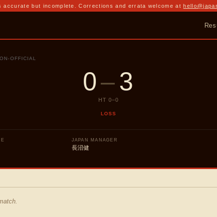
 accurate but incomplete. Corrections and errata welcome at
hello@japa
Res
ON-OFFICIAL
0
–
3
HT
0
–
0
LOSS
UE
JAPAN MANAGER
長沼健
 match.