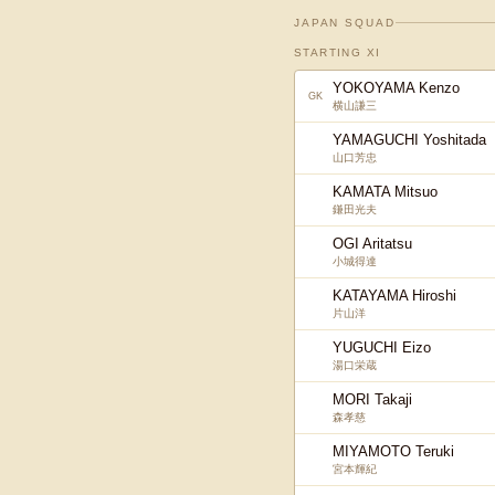
JAPAN SQUAD
STARTING XI
YOKOYAMA Kenzo
GK
横山謙三
YAMAGUCHI Yoshitada
山口芳忠
KAMATA Mitsuo
鎌田光夫
OGI Aritatsu
小城得達
KATAYAMA Hiroshi
片山洋
YUGUCHI Eizo
湯口栄蔵
MORI Takaji
森孝慈
MIYAMOTO Teruki
宮本輝紀