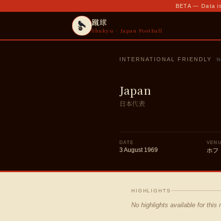
BETA — Data is
蹴球
Shukyu · Japan Football
INTERNATIONAL FRIENDLY
N
Japan
日本代表
DATE
VEN
3 August 1969
ホフ
HIGHLIGHTS
No highlights available for this