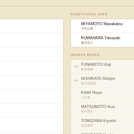
SUBSTITUTES USED
MIYAMOTO Masakatsu
宮本征勝
KUWAHARA Yasuyuki
桑原楽之
UNUSED BENCH
FUNAMOTO Koji
GK
船本幸路
NISHIKATA Shinjiro
GK
西片信次郎
KAMI Hisao
↓
上久雄
MATSUMOTO Ikuo
松本育夫
TOMIZAWA Kiyoshi
富沢清司