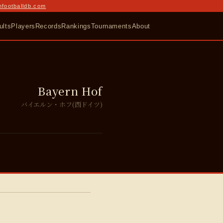
nfootballdb.com
ults
Players
Records
Rankings
Tournaments
About
Bayern Hof
バイエルン・ホフ(西ドイツ)