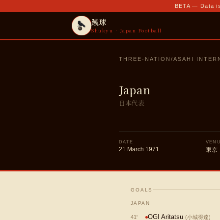
BETA — Data is
蹴球
Shukyu · Japan Football
THREE-NATION/ASAHI INTE
Japan
日本代表
DATE
VEN
21 March 1971
東京
GOALS
JAPAN
OGI Aritatsu
41
'
(
小城得達
)