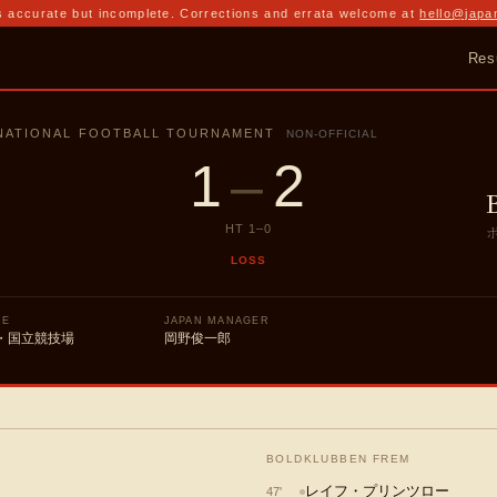
 accurate but incomplete. Corrections and errata welcome at
hello@japa
Res
RNATIONAL FOOTBALL TOURNAMENT
NON-OFFICIAL
1
–
2
HT
1
–
0
LOSS
UE
JAPAN MANAGER
・国立競技場
岡野俊一郎
BOLDKLUBBEN FREM
レイフ・プリンツロー
47
'