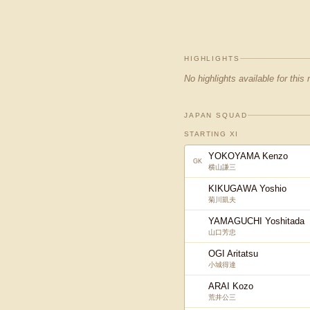
HIGHLIGHTS
No highlights available for this
JAPAN SQUAD
STARTING XI
YOKOYAMA Kenzo
GK
横山謙三
KIKUGAWA Yoshio
菊川凱夫
YAMAGUCHI Yoshitada
山口芳忠
OGI Aritatsu
小城得達
ARAI Kozo
荒井公三