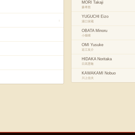
MORI Takaji
森孝慈
YUGUCHI Eizo
↓
湯口栄蔵
OBATA Minoru
小畑穣
OMI Yusuke
近江友介
HIDAKA Noritaka
日高憲敬
KAWAKAMI Nobuo
川上信夫