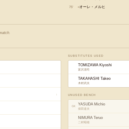
オーレ・メルヒ
75
'
 match.
SUBSTITUTES USED
TOMIZAWA Kiyoshi
富沢清司
TAKAHASHI Takeo
木村武夫
↓
UNUSED BENCH
YASUDA Michio
GK
保田道夫
NIMURA Teruo
二村昭雄