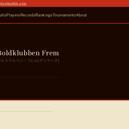
nfootballdb.com
ults
Players
Records
Rankings
Tournaments
About
Boldklubben Frem
ボルトクルベン・フレム(デンマーク)