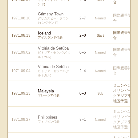
合
ンド)
Grimsby Town
国際親善試
1971.08.10
2
–
7
Named
グリムスビー・タウン
合
(イングランド)
国際親善試
Iceland
1971.08.13
2
–
0
Start
アイスランド代表
合
Vitória de Setúbal
国際親善試
1971.09.02
0
–
5
Named
ビトリア・セツバル(ポ
合
ルトガル)
Vitória de Setúbal
国際親善試
1971.09.04
2
–
4
Named
ビトリア・セツバル(ポ
合
ルトガル)
ミュンヘン
オリンピッ
Malaysia
1971.09.23
0
–
3
Sub
マレーシア代表
クアジア東
地区予選
ミュンヘン
オリンピッ
Philippines
1971.09.27
8
–
1
Named
フィリピン代表
クアジア東
地区予選
ミュンヘン