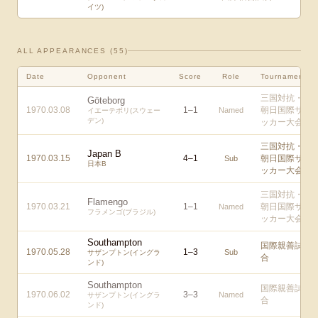
イツ)
ALL APPEARANCES (
55
)
Date
Opponent
Score
Role
Tournament
三国対抗・
Göteborg
1970.03.08
1
–
1
朝日国際サ
Named
イエーテボリ(スウェー
デン)
ッカー大会
三国対抗・
Japan B
1970.03.15
4
–
1
朝日国際サ
Sub
日本B
ッカー大会
三国対抗・
Flamengo
1970.03.21
1
–
1
朝日国際サ
Named
フラメンゴ(ブラジル)
ッカー大会
Southampton
国際親善試
1970.05.28
1
–
3
Sub
サザンプトン(イングラ
合
ンド)
Southampton
国際親善試
1970.06.02
3
–
3
Named
サザンプトン(イングラ
合
ンド)