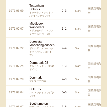
Tottenham
国際親善試
Hotspur
1971.06.09
0
–
3
Start
合
トッテナム・ホットス
パー(イングランド)
Middlesex
国際親善試
Wanderers
1971.07.07
2
–
1
Start
合
ミドルセックス・ワン
ダラーズ(イギリス)
Borussia
Mönchengladbach
国際親善試
1971.07.22
2
–
4
Start
ボルシア・メンヘング
合
ラッドバッハ(西ドイ
ツ)
Darmstadt 98
国際親善試
1971.07.24
2
–
3
Start
ダルムシュタット98(西
合
ドイツ)
国際親善試
Denmark
1971.07.28
2
–
3
Start
デンマーク代表
合
Hull City
国際親善試
1971.08.04
0
–
5
Start
ハル・シティ(イングラ
合
ンド)
Southampton
国際親善試
1971.08.07
2
–
6
Start
サザンプトン(イングラ