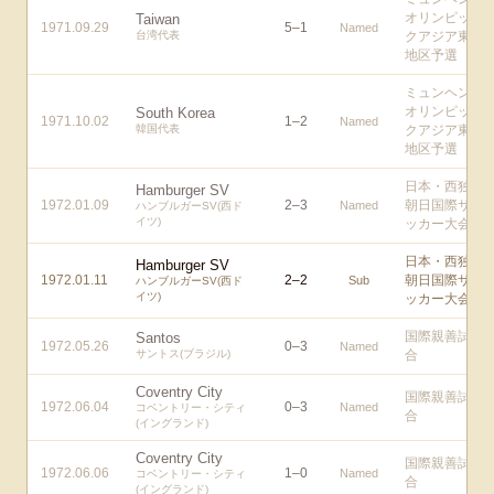
オリンピッ
Taiwan
1971.09.29
5
–
1
Named
台湾代表
クアジア東
地区予選
ミュンヘン
オリンピッ
South Korea
1971.10.02
1
–
2
Named
韓国代表
クアジア東
地区予選
日本・西独
Hamburger SV
1972.01.09
2
–
3
朝日国際サ
Named
ハンブルガーSV(西ド
イツ)
ッカー大会
日本・西独
Hamburger SV
1972.01.11
2
–
2
朝日国際サ
Sub
ハンブルガーSV(西ド
イツ)
ッカー大会
国際親善試
Santos
1972.05.26
0
–
3
Named
サントス(ブラジル)
合
Coventry City
国際親善試
1972.06.04
0
–
3
Named
コベントリー・シティ
合
(イングランド)
Coventry City
国際親善試
1972.06.06
1
–
0
Named
コベントリー・シティ
合
(イングランド)