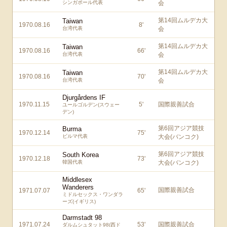
シンガポール代表
会
第14回ムルデカ大
Taiwan
1970.08.16
8
'
台湾代表
会
第14回ムルデカ大
Taiwan
1970.08.16
66
'
台湾代表
会
第14回ムルデカ大
Taiwan
1970.08.16
70
'
台湾代表
会
Djurgårdens IF
1970.11.15
5
'
国際親善試合
ユールゴルデン(スウェー
デン)
第6回アジア競技
Burma
1970.12.14
75
'
ビルマ代表
大会(バンコク)
第6回アジア競技
South Korea
1970.12.18
73
'
韓国代表
大会(バンコク)
Middlesex
Wanderers
国際親善試合
1971.07.07
65
'
ミドルセックス・ワンダラ
ーズ(イギリス)
Darmstadt 98
1971.07.24
53
'
国際親善試合
ダルムシュタット98(西ド