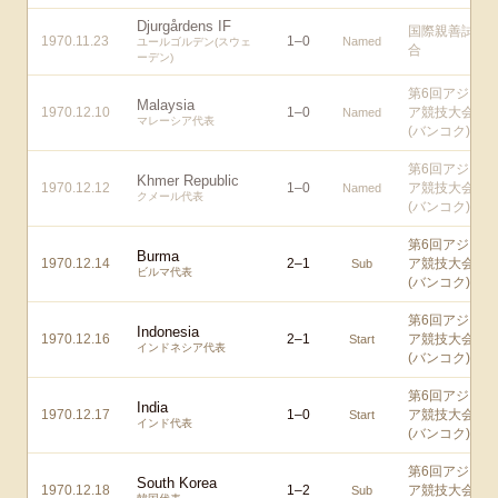
Djurgårdens IF
国際親善試
1970.11.23
1
–
0
Named
ユールゴルデン(スウェ
合
ーデン)
第6回アジ
Malaysia
1970.12.10
1
–
0
ア競技大会
Named
マレーシア代表
(バンコク)
第6回アジ
Khmer Republic
1970.12.12
1
–
0
ア競技大会
Named
クメール代表
(バンコク)
第6回アジ
Burma
1970.12.14
2
–
1
ア競技大会
Sub
ビルマ代表
(バンコク)
第6回アジ
Indonesia
1970.12.16
2
–
1
ア競技大会
Start
インドネシア代表
(バンコク)
第6回アジ
India
1970.12.17
1
–
0
ア競技大会
Start
インド代表
(バンコク)
第6回アジ
South Korea
1970.12.18
1
–
2
ア競技大会
Sub