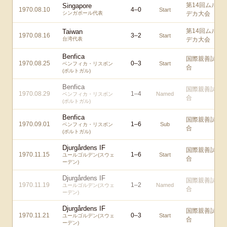
第14回ムル
Singapore
1970.08.10
4
–
0
Start
シンガポール代表
デカ大会
第14回ムル
Taiwan
1970.08.16
3
–
2
Start
台湾代表
デカ大会
Benfica
国際親善試
1970.08.25
0
–
3
Start
ベンフィカ・リスボン
合
(ポルトガル)
Benfica
国際親善試
1970.08.29
1
–
4
Named
ベンフィカ・リスボン
合
(ポルトガル)
Benfica
国際親善試
1970.09.01
1
–
6
Sub
ベンフィカ・リスボン
合
(ポルトガル)
Djurgårdens IF
国際親善試
1970.11.15
1
–
6
Start
ユールゴルデン(スウェ
合
ーデン)
Djurgårdens IF
国際親善試
1970.11.19
1
–
2
Named
ユールゴルデン(スウェ
合
ーデン)
Djurgårdens IF
国際親善試
1970.11.21
0
–
3
Start
ユールゴルデン(スウェ
合
ーデン)