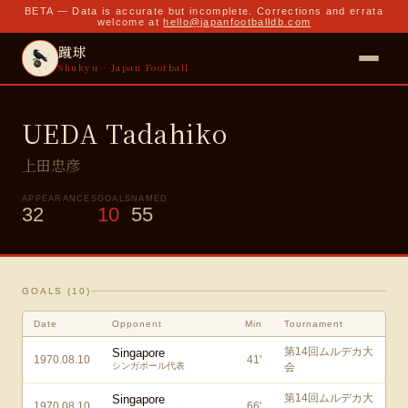
BETA — Data is accurate but incomplete. Corrections and errata
welcome at
hello@japanfootballdb.com
蹴球
Shukyu · Japan Football
UEDA Tadahiko
上田忠彦
APPEARANCES
GOALS
NAMED
32
10
55
GOALS (
10
)
Date
Opponent
Min
Tournament
第14回ムルデカ大
Singapore
1970.08.10
41
'
シンガポール代表
会
第14回ムルデカ大
Singapore
1970.08.10
66
'