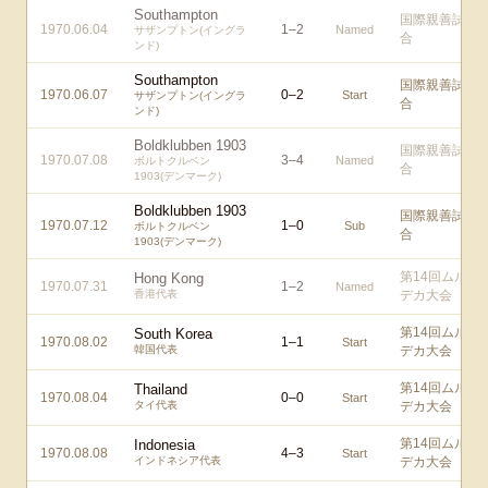
Southampton
国際親善試
1970.06.04
1
–
2
Named
サザンプトン(イングラ
合
ンド)
Southampton
国際親善試
1970.06.07
0
–
2
Start
サザンプトン(イングラ
合
ンド)
Boldklubben 1903
国際親善試
1970.07.08
3
–
4
Named
ボルトクルベン
合
1903(デンマーク)
Boldklubben 1903
国際親善試
1970.07.12
1
–
0
Sub
ボルトクルベン
合
1903(デンマーク)
第14回ムル
Hong Kong
1970.07.31
1
–
2
Named
香港代表
デカ大会
第14回ムル
South Korea
1970.08.02
1
–
1
Start
韓国代表
デカ大会
第14回ムル
Thailand
1970.08.04
0
–
0
Start
タイ代表
デカ大会
第14回ムル
Indonesia
1970.08.08
4
–
3
Start
インドネシア代表
デカ大会