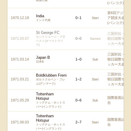
韓国代表
(バンコク)
第6回アジ
India
1970.12.19
0
–
1
ア競技大会
Start
インド代表
(バンコク)
St George FC
三国対抗・
セントジョージ・ブダ
1971.03.07
0
–
0
朝日国際サ
Named
ペスト(オーストラリ
ッカー大会
ア)
三国対抗・
Japan B
1971.03.14
1
–
0
朝日国際サ
Sub
日本B
ッカー大会
三国対抗・
Boldklubben Frem
1971.03.21
1
–
2
朝日国際サ
Start
ボルトクルベン・フレ
ム(デンマーク)
ッカー大会
Tottenham
国際親善試
Hotspur
1971.05.29
0
–
6
Sub
合
トッテナム・ホットス
パー(イングランド)
Tottenham
国際親善試
Hotspur
1971.06.03
2
–
7
Start
合
トッテナム・ホットス
パー(イングランド)