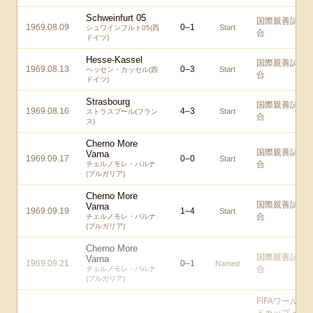
Schweinfurt 05
国際親善試
1969.08.09
0
–
1
Start
シュワインフルト05(西
合
ドイツ)
Hesse-Kassel
国際親善試
1969.08.13
0
–
3
Start
ヘッセン・カッセル(西
合
ドイツ)
Strasbourg
国際親善試
1969.08.16
4
–
3
Start
ストラスブール(フラン
合
ス)
Cherno More
国際親善試
Varna
1969.09.17
0
–
0
Start
合
チェルノモレ・バルナ
(ブルガリア)
Cherno More
国際親善試
Varna
1969.09.19
1
–
4
Start
合
チェルノモレ・バルナ
(ブルガリア)
Cherno More
国際親善試
Varna
1969.09.21
0
–
1
Named
合
チェルノモレ・バルナ
(ブルガリア)
FIFAワール