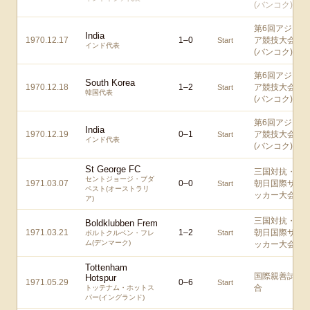
(バンコク)
第6回アジ
India
1970.12.17
1
–
0
ア競技大会
Start
インド代表
(バンコク)
第6回アジ
South Korea
1970.12.18
1
–
2
ア競技大会
Start
韓国代表
(バンコク)
第6回アジ
India
1970.12.19
0
–
1
ア競技大会
Start
インド代表
(バンコク)
St George FC
三国対抗・
セントジョージ・ブダ
1971.03.07
0
–
0
朝日国際サ
Start
ペスト(オーストラリ
ッカー大会
ア)
三国対抗・
Boldklubben Frem
1971.03.21
1
–
2
朝日国際サ
Start
ボルトクルベン・フレ
ム(デンマーク)
ッカー大会
Tottenham
国際親善試
Hotspur
1971.05.29
0
–
6
Start
合
トッテナム・ホットス
パー(イングランド)