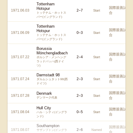
Tottenham
国際親善試
Hotspur
1971.06.03
2
–
7
Start
合
トッテナム・ホットス
パー(イングランド)
Tottenham
国際親善試
Hotspur
1971.06.09
0
–
3
Start
合
トッテナム・ホットス
パー(イングランド)
Borussia
Mönchengladbach
国際親善試
1971.07.22
2
–
4
Start
ボルシア・メンヘング
合
ラッドバッハ(西ドイ
ツ)
Darmstadt 98
国際親善試
1971.07.24
2
–
3
Start
ダルムシュタット98(西
合
ドイツ)
国際親善試
Denmark
1971.07.28
2
–
3
Start
デンマーク代表
合
Hull City
国際親善試
1971.08.04
0
–
5
Start
ハル・シティ(イングラ
合
ンド)
Southampton
国際親善試
1971.08.07
2
–
6
Named
サザンプトン(イングラ
合