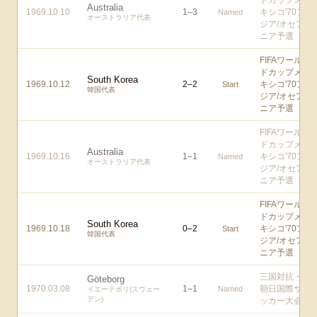
ドカップメ
Australia
1969.10.10
1
–
3
キシコ'70ア
Named
オーストラリア代表
ジア/オセア
ニア予選
FIFAワール
ドカップメ
South Korea
1969.10.12
2
–
2
キシコ'70ア
Start
韓国代表
ジア/オセア
ニア予選
FIFAワール
ドカップメ
Australia
1969.10.16
1
–
1
キシコ'70ア
Named
オーストラリア代表
ジア/オセア
ニア予選
FIFAワール
ドカップメ
South Korea
1969.10.18
0
–
2
キシコ'70ア
Start
韓国代表
ジア/オセア
ニア予選
三国対抗・
Göteborg
1970.03.08
1
–
1
朝日国際サ
Named
イエーテボリ(スウェー
デン)
ッカー大会