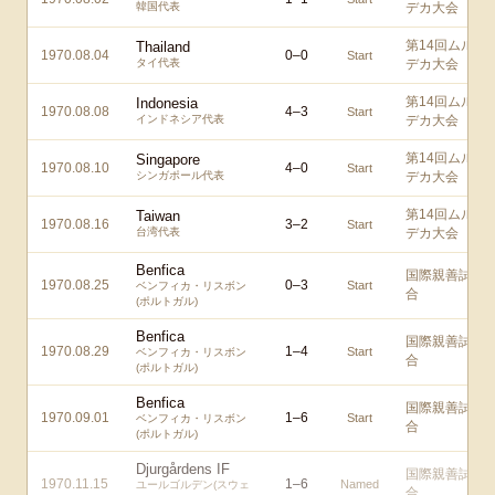
韓国代表
デカ大会
第14回ムル
Thailand
1970.08.04
0
–
0
Start
タイ代表
デカ大会
第14回ムル
Indonesia
1970.08.08
4
–
3
Start
インドネシア代表
デカ大会
第14回ムル
Singapore
1970.08.10
4
–
0
Start
シンガポール代表
デカ大会
第14回ムル
Taiwan
1970.08.16
3
–
2
Start
台湾代表
デカ大会
Benfica
国際親善試
1970.08.25
0
–
3
Start
ベンフィカ・リスボン
合
(ポルトガル)
Benfica
国際親善試
1970.08.29
1
–
4
Start
ベンフィカ・リスボン
合
(ポルトガル)
Benfica
国際親善試
1970.09.01
1
–
6
Start
ベンフィカ・リスボン
合
(ポルトガル)
Djurgårdens IF
国際親善試
1970.11.15
1
–
6
Named
ユールゴルデン(スウェ
合