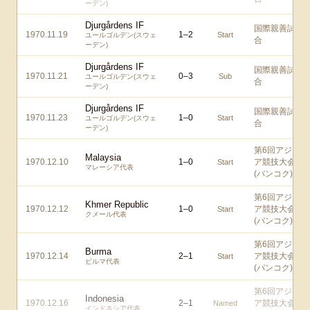
ーデン)
Djurgårdens IF
国際親善試
1970.11.19
1
–
2
Start
ユールゴルデン(スウェ
合
ーデン)
Djurgårdens IF
国際親善試
1970.11.21
0
–
3
Sub
ユールゴルデン(スウェ
合
ーデン)
Djurgårdens IF
国際親善試
1970.11.23
1
–
0
Start
ユールゴルデン(スウェ
合
ーデン)
第6回アジ
Malaysia
1970.12.10
1
–
0
ア競技大会
Start
マレーシア代表
(バンコク)
第6回アジ
Khmer Republic
1970.12.12
1
–
0
ア競技大会
Start
クメール代表
(バンコク)
第6回アジ
Burma
1970.12.14
2
–
1
ア競技大会
Start
ビルマ代表
(バンコク)
第6回アジ
Indonesia
1970.12.16
2
–
1
ア競技大会
Named
インドネシア代表