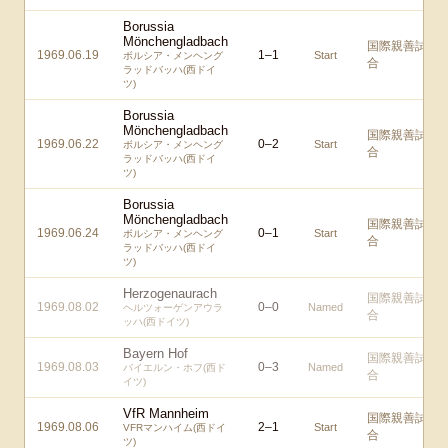
Borussia
Mönchengladbach
国際親善試
1969.06.19
1
–
1
Start
ボルシア・メンヘング
合
ラッドバッハ(西ドイ
ツ)
Borussia
Mönchengladbach
国際親善試
1969.06.22
0
–
2
Start
ボルシア・メンヘング
合
ラッドバッハ(西ドイ
ツ)
Borussia
Mönchengladbach
国際親善試
1969.06.24
0
–
1
Start
ボルシア・メンヘング
合
ラッドバッハ(西ドイ
ツ)
Herzogenaurach
国際親善試
1969.08.02
0
–
0
Named
ヘルツォーゲンアウラ
合
ッハ(西ドイツ)
Bayern Hof
国際親善試
1969.08.03
0
–
3
Named
バイエルン・ホフ(西ド
合
イツ)
VfR Mannheim
国際親善試
1969.08.06
2
–
1
Start
VFRマンハイム(西ドイ
合
ツ)