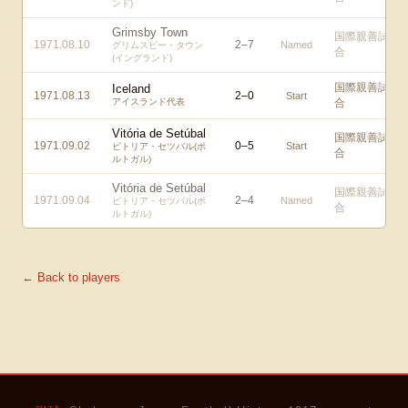
ンド)
Grimsby Town
国際親善試
1971.08.10
2
–
7
Named
グリムスビー・タウン
合
(イングランド)
国際親善試
Iceland
1971.08.13
2
–
0
Start
アイスランド代表
合
Vitória de Setúbal
国際親善試
1971.09.02
0
–
5
Start
ビトリア・セツバル(ポ
合
ルトガル)
Vitória de Setúbal
国際親善試
1971.09.04
2
–
4
Named
ビトリア・セツバル(ポ
合
ルトガル)
← Back to players