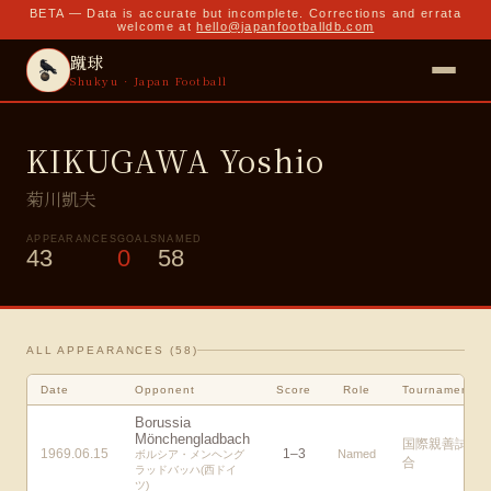
BETA — Data is accurate but incomplete. Corrections and errata
welcome at
hello@japanfootballdb.com
蹴球
Shukyu · Japan Football
KIKUGAWA Yoshio
菊川凱夫
APPEARANCES
GOALS
NAMED
43
0
58
ALL APPEARANCES (
58
)
Date
Opponent
Score
Role
Tournament
Borussia
Mönchengladbach
国際親善試
1969.06.15
1
–
3
Named
ボルシア・メンヘング
合
ラッドバッハ(西ドイ
ツ)