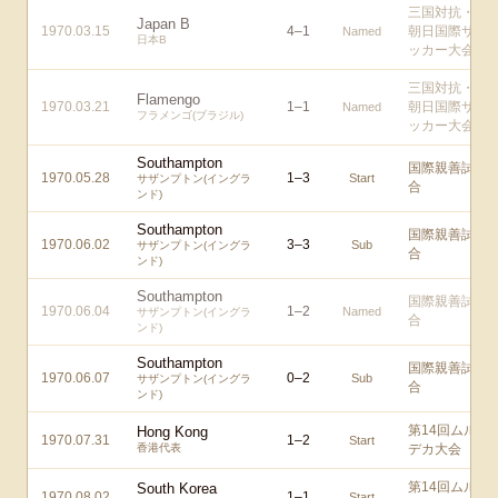
三国対抗・
Japan B
1970.03.15
4
–
1
朝日国際サ
Named
日本B
ッカー大会
三国対抗・
Flamengo
1970.03.21
1
–
1
朝日国際サ
Named
フラメンゴ(ブラジル)
ッカー大会
Southampton
国際親善試
1970.05.28
1
–
3
Start
サザンプトン(イングラ
合
ンド)
Southampton
国際親善試
1970.06.02
3
–
3
Sub
サザンプトン(イングラ
合
ンド)
Southampton
国際親善試
1970.06.04
1
–
2
Named
サザンプトン(イングラ
合
ンド)
Southampton
国際親善試
1970.06.07
0
–
2
Sub
サザンプトン(イングラ
合
ンド)
第14回ムル
Hong Kong
1970.07.31
1
–
2
Start
香港代表
デカ大会
第14回ムル
South Korea
1970.08.02
1
–
1
Start