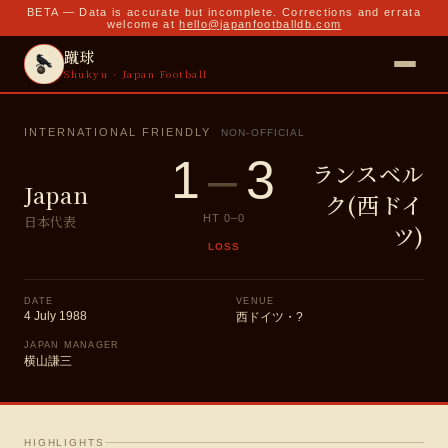
BETA — Data is accurate but incomplete. Corrections and errata
welcome at
hello@japanfootballdb.com
蹴球
Shukyu · Japan Football
INTERNATIONAL FRIENDLY
NON-OFFICIAL
1
–
3
ランスベル
Japan
ク(西ドイ
日本代表
HT
0
–
0
ツ)
LOSS
DATE
VENUE
4 July 1988
西ドイツ・?
JAPAN MANAGER
横山謙三
HIGHLIGHTS