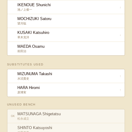
IKENOUE Shunichi
↓
池ノ上俊一
MOCHIZUKI Satoru
望月聡
KUSAKI Katsuhiro
↓
草木克洋
MAEDA Osamu
前田治
SUBSTITUTES USED
MIZUNUMA Takashi
↑
水沼貴史
HARA Hiromi
↑
原博実
UNUSED BENCH
MATSUNAGA Shigetatsu
GK
松永成立
SHINTO Katsuyoshi