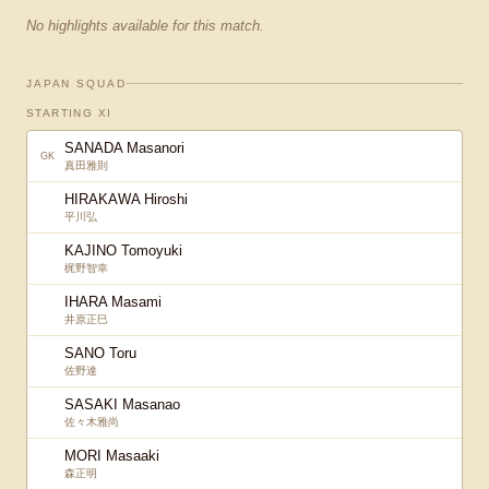
No highlights available for this match.
JAPAN SQUAD
STARTING XI
SANADA Masanori
GK
真田雅則
HIRAKAWA Hiroshi
平川弘
KAJINO Tomoyuki
梶野智幸
IHARA Masami
井原正巳
SANO Toru
佐野達
SASAKI Masanao
佐々木雅尚
MORI Masaaki
森正明