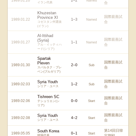
1989.01.20
2
–
2
Named
イラン代表
合
Khuzestan
国際親善試
Province XI
1989.01.22
1
–
3
Named
合
コゼスタン州選抜
(イラン)
Al-Ittihad
国際親善試
(Syria)
1989.01.27
1
–
1
Named
合
アル・イッティハ
ード(シリア)
Spartak
国際親善試
Pleven
1989.01.30
2
–
0
Sub
合
スパルタク・プレ
ベン(ブルガリア)
国際親善試
Syria Youth
1989.02.03
1
–
2
Sub
シリア・ユース
合
Tishreen SC
国際親善試
1989.02.06
0
–
0
Start
テシュリエン(シ
合
リア)
国際親善試
Syria Youth
1989.02.08
4
–
2
Start
シリア・ユース
合
第14回日韓
South Korea
1989.05.05
0
–
1
Start
韓国代表
定期戦