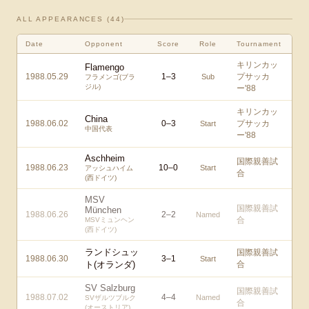
ALL APPEARANCES (
44
)
Date
Opponent
Score
Role
Tournament
キリンカッ
Flamengo
1988.05.29
1
–
3
プサッカ
Sub
フラメンゴ(ブラ
ジル)
ー'88
キリンカッ
China
1988.06.02
0
–
3
プサッカ
Start
中国代表
ー'88
Aschheim
国際親善試
1988.06.23
10
–
0
Start
アッシュハイム
合
(西ドイツ)
MSV
国際親善試
München
1988.06.26
2
–
2
Named
合
MSVミュンヘン
(西ドイツ)
ランドシュッ
国際親善試
1988.06.30
3
–
1
Start
ト(オランダ)
合
SV Salzburg
国際親善試
1988.07.02
4
–
4
Named
SVザルツブルク
合
(オーストリア)