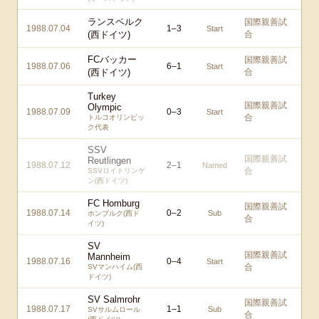
ランスベルク
国際親善試
1988.07.04
1
–
3
Start
(西ドイツ)
合
FCバッカー
国際親善試
1988.07.06
6
–
1
Start
(西ドイツ)
合
Turkey
国際親善試
Olympic
1988.07.09
0
–
3
Start
合
トルコオリンピッ
ク代表
SSV
国際親善試
Reutlingen
1988.07.12
2
–
1
Named
合
SSVロイトリンゲ
ン(西ドイツ)
FC Homburg
国際親善試
1988.07.14
0
–
2
Sub
ホンブルク(西ド
合
イツ)
SV
国際親善試
Mannheim
1988.07.16
0
–
4
Start
合
SVマンハイム(西
ドイツ)
SV Salmrohr
国際親善試
1988.07.17
1
–
1
Sub
SVサルムロール
合