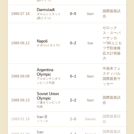
(西ドイツ)
Darmstadt
国際親善試
1988.07.18
0
–
5
Start
ダルムシュタット
合
(西ドイツ)
ゼロック
ス・スーパ
ーサッカ
Napoli
1988.08.12
0
–
2
ー'88ユニセ
Sub
ナポリ(イタリア)
フ予防接種
拡大計画協
力
中南米フェ
Argentina
スティバル
Olympic
1988.09.08
0
–
1
Start
国際親善サ
アルゼンチンオリ
ンピック代表
ッカー
Soviet Union
国際親善試
Olympic
1988.09.13
2
–
2
Start
合
ソ連オリンピック
代表
国際親善試
Iran B
1989.01.19
1
–
0
Named
イランB
合
国際親善試
Iran