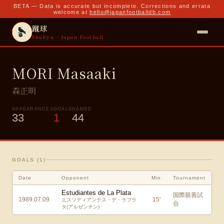
BETA — Data is accurate but incomplete. Corrections and errata
welcome at
hello@japanfootballdb.com
蹴球
Shukyu · Japan Football
MORI Masaaki
森正明
APPEARANCES
GOALS
NAMED
33
1
44
GOALS (
1
)
Date
Opponent
Min
Tournament
Estudiantes de La Plata
国際親善試
1989.07.09
15
'
エスツディアンテス・デ・ラプラ
合
タ(アルゼンチン)