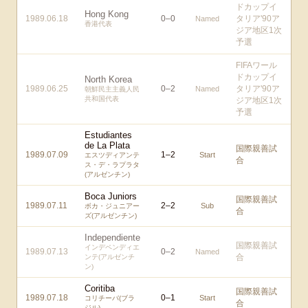
ドカップイ
Hong Kong
1989.06.18
0
–
0
タリア'90ア
Named
香港代表
ジア地区1次
予選
FIFAワール
ドカップイ
North Korea
1989.06.25
0
–
2
タリア'90ア
Named
朝鮮民主主義人民
共和国代表
ジア地区1次
予選
Estudiantes
de La Plata
国際親善試
1989.07.09
1
–
2
Start
エスツディアンテ
合
ス・デ・ラプラタ
(アルゼンチン)
Boca Juniors
国際親善試
1989.07.11
2
–
2
Sub
ボカ・ジュニアー
合
ズ(アルゼンチン)
Independiente
国際親善試
インデペンディエ
1989.07.13
0
–
2
Named
合
ンテ(アルゼンチ
ン)
Coritiba
国際親善試
1989.07.18
0
–
1
Start
コリチーバ(ブラ
合
ジル)