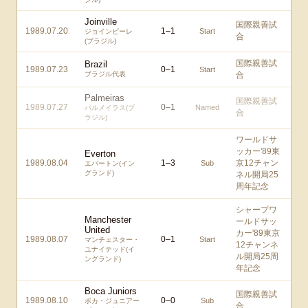
Joinville
国際親善試
1989.07.20
1
–
1
Start
ジョインビーレ
合
(ブラジル)
国際親善試
Brazil
1989.07.23
0
–
1
Start
ブラジル代表
合
Palmeiras
国際親善試
1989.07.27
0
–
1
Named
パルメイラス(ブ
合
ラジル)
ワールドサ
ッカー'89東
Everton
1989.08.04
1
–
3
京12チャン
Sub
エバートン(イン
グランド)
ネル開局25
周年記念
シャープワ
Manchester
ールドサッ
United
カー'89東京
1989.08.07
0
–
1
Start
マンチェスター・
12チャンネ
ユナイテッド(イ
ル開局25周
ングランド)
年記念
Boca Juniors
国際親善試
1989.08.10
0
–
0
Sub
ボカ・ジュニアー
合