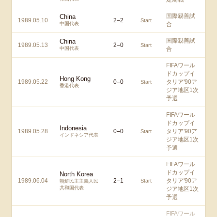
国際親善試
China
1989.05.10
2
–
2
Start
中国代表
合
国際親善試
China
1989.05.13
2
–
0
Start
中国代表
合
FIFAワール
ドカップイ
Hong Kong
1989.05.22
0
–
0
タリア'90ア
Start
香港代表
ジア地区1次
予選
FIFAワール
ドカップイ
Indonesia
1989.05.28
0
–
0
タリア'90ア
Start
インドネシア代表
ジア地区1次
予選
FIFAワール
ドカップイ
North Korea
1989.06.04
2
–
1
タリア'90ア
Start
朝鮮民主主義人民
共和国代表
ジア地区1次
予選
FIFAワール