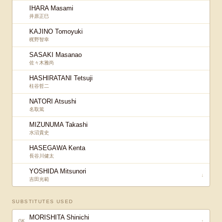
IHARA Masami
井原正巳
KAJINO Tomoyuki
梶野智幸
SASAKI Masanao
佐々木雅尚
HASHIRATANI Tetsuji
柱谷哲二
NATORI Atsushi
名取篤
MIZUNUMA Takashi
水沼貴史
HASEGAWA Kenta
長谷川健太
YOSHIDA Mitsunori
↓
吉田光範
SUBSTITUTES USED
MORISHITA Shinichi
↑
GK