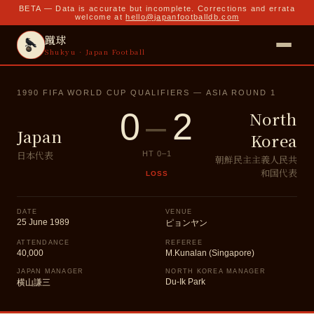
BETA — Data is accurate but incomplete. Corrections and errata
welcome at
hello@japanfootballdb.com
蹴球
Shukyu · Japan Football
1990 FIFA WORLD CUP QUALIFIERS — ASIA ROUND 1
0
–
2
North
Japan
Korea
日本代表
HT
0
–
1
朝鮮民主主義人民共
和国代表
LOSS
DATE
VENUE
25 June 1989
ピョンヤン
ATTENDANCE
REFEREE
40,000
M.Kunalan (Singapore)
JAPAN MANAGER
NORTH KOREA MANAGER
Du-Ik Park
横山謙三