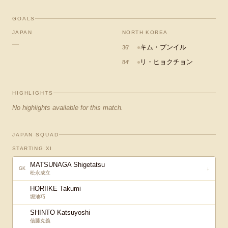
GOALS
JAPAN
NORTH KOREA
—
キム・プンイル
36
'
リ・ヒョクチョン
84
'
HIGHLIGHTS
No highlights available for this match.
JAPAN SQUAD
STARTING XI
MATSUNAGA Shigetatsu
↓
GK
松永成立
HORIIKE Takumi
堀池巧
SHINTO Katsuyoshi
信藤克義