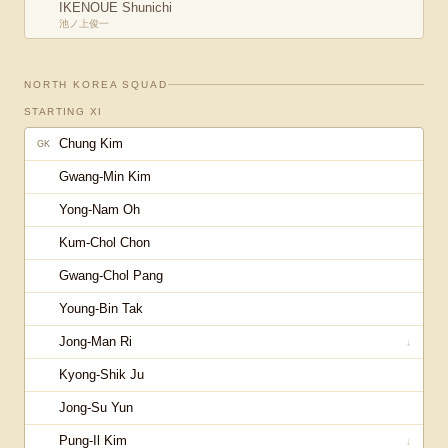
IKENOUE Shunichi
池ノ上俊一
NORTH KOREA
SQUAD
STARTING XI
Chung Kim
GK
Gwang-Min Kim
Yong-Nam Oh
Kum-Chol Chon
Gwang-Chol Pang
Young-Bin Tak
Jong-Man Ri
↓
Kyong-Shik Ju
Jong-Su Yun
Pung-Il Kim
↓