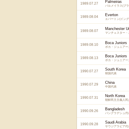
Palmeiras
1989.07.27
パルメイラス(ブラ
Everton
1989.08.04
エバートン(イング
Manchester U
1989.08.07
マンチェスター・
Boca Juniors
1989.08.10
ボカ・ジュニアーズ
Boca Juniors
1989.08.13
ボカ・ジュニアーズ
South Korea
1990.07.27
韓国代表
China
1990.07.29
中国代表
North Korea
1990.07.31
朝鮮民主主義人民
Bangladesh
1990.09.26
バングラデシュ代
Saudi Arabia
1990.09.28
サウジアラビア代