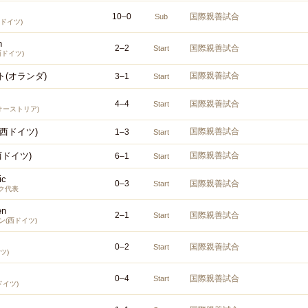
10
–
0
国際親善試合
Sub
ドイツ)
n
2
–
2
国際親善試合
Start
西ドイツ)
(オランダ)
国際親善試合
3
–
1
Start
4
–
4
国際親善試合
Start
オーストリア)
西ドイツ)
国際親善試合
1
–
3
Start
西ドイツ)
国際親善試合
6
–
1
Start
ic
0
–
3
国際親善試合
Start
ク代表
en
2
–
1
国際親善試合
Start
ン(西ドイツ)
0
–
2
国際親善試合
Start
ツ)
0
–
4
国際親善試合
Start
ドイツ)