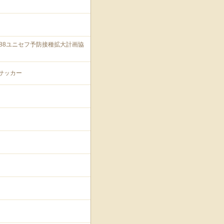
88ユニセフ予防接種拡大計画協
サッカー