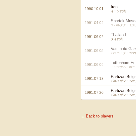
Iran
1990.10.01
イラン代表
Spartak Mos
1991.04.04
スパルタク・モスク
Thailand
1991.06.02
タイ代表
Vasco da Ga
1991.06.05
バスコ・ダ・ガマ(
Tottenham Ho
1991.06.09
トッテナム・ホッ
Partizan Belg
1991.07.18
パルチザン・ベオ
Partizan Belg
1991.07.20
パルチザン・ベオ
← Back to players