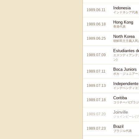
Indonesia
1989.06.11
インドネシア代表
Hong Kong
1989.06.18
香港代表
North Korea
1989.06.25
朝鮮民主主義人民
Estudiantes d
1989.07.09
エスツディアンテ
ン)
Boca Juniors
1989.07.11
ボカ・ジュニアーズ
Independiente
1989.07.13
インデペンディエン
Coritiba
1989.07.18
コリチーバ(ブラジ
Joinville
1989.07.20
ジョインビーレ(ブ
Brazil
1989.07.23
ブラジル代表