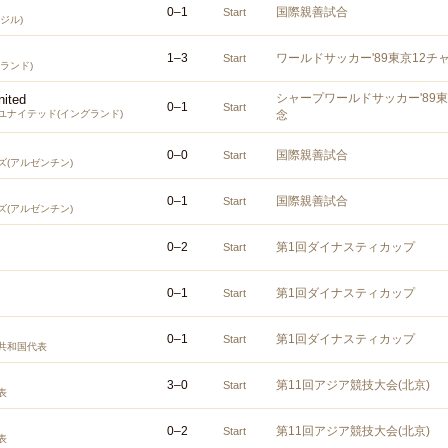
0
–
1
国際親善試合
Start
ジル)
1
–
3
ワールドサッカー'89東京12チ
Start
ランド)
シャープワールドサッカー'89東
nited
0
–
1
Start
ユナイテッド(イングランド)
念
0
–
0
国際親善試合
Start
(アルゼンチン)
0
–
1
国際親善試合
Start
(アルゼンチン)
0
–
2
第1回ダイナスティカップ
Start
0
–
1
第1回ダイナスティカップ
Start
0
–
1
第1回ダイナスティカップ
Start
共和国代表
3
–
0
第11回アジア競技大会(北京)
Start
表
0
–
2
第11回アジア競技大会(北京)
Start
表