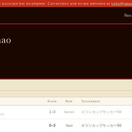
 accurate but incomplete. Corrections and errata welcome at
hello@japa
Res
nao
Score
Role
Tournament
1
–
3
キリンカップサッカー'88
Named
ル)
0
–
3
キリンカップサッカー'88
Start