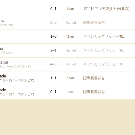
0
–
1
第11回アジア競技大会(北京)
Start
cow
0
–
0
国際親善試合
Named
ワ(ソ連)
1
–
0
キリンカップサッカー'91
Start
ma
2
–
1
キリンカップサッカー'91
Named
ブラジル)
tspur
4
–
0
キリンカップサッカー'91
Named
トスパー(イングランド)
rade
1
–
1
国際親善試合
Start
グラード(ユーゴスラビア)
rade
0
–
1
国際親善試合
Sub
グラード(ユーゴスラビア)