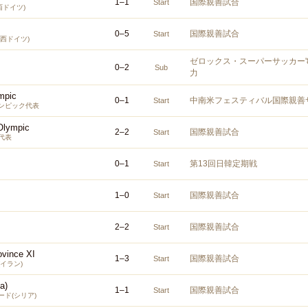
1
–
1
国際親善試合
Start
西ドイツ)
0
–
5
国際親善試合
Start
西ドイツ)
ゼロックス・スーパーサッカー'
0
–
2
Sub
力
mpic
0
–
1
中南米フェスティバル国際親善
Start
ンピック代表
Olympic
2
–
2
国際親善試合
Start
代表
0
–
1
第13回日韓定期戦
Start
1
–
0
国際親善試合
Start
2
–
2
国際親善試合
Start
vince XI
1
–
3
国際親善試合
Start
イラン)
ia)
1
–
1
国際親善試合
Start
ド(シリア)