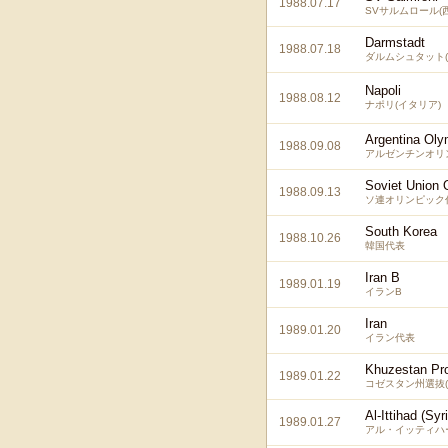
1988.07.17
SVサルムロール(
Darmstadt
1988.07.18
ダルムシュタット(
Napoli
1988.08.12
ナポリ(イタリア)
Argentina Oly
1988.09.08
アルゼンチンオリ
Soviet Union 
1988.09.13
ソ連オリンピック
South Korea
1988.10.26
韓国代表
Iran B
1989.01.19
イランB
Iran
1989.01.20
イラン代表
Khuzestan Pro
1989.01.22
コゼスタン州選抜(
Al-Ittihad (Syr
1989.01.27
アル・イッティハー