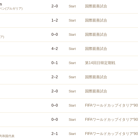
n
2
–
0
国際親善試合
Start
ン(ブルガリア)
1
–
2
国際親善試合
Start
0
–
0
国際親善試合
Start
ア)
4
–
2
国際親善試合
Start
0
–
1
第14回日韓定期戦
Start
2
–
2
国際親善試合
Start
2
–
0
国際親善試合
Start
0
–
0
FIFAワールドカップイタリア'
Start
0
–
0
FIFAワールドカップイタリア'
Start
2
–
1
FIFAワールドカップイタリア'
Start
共和国代表