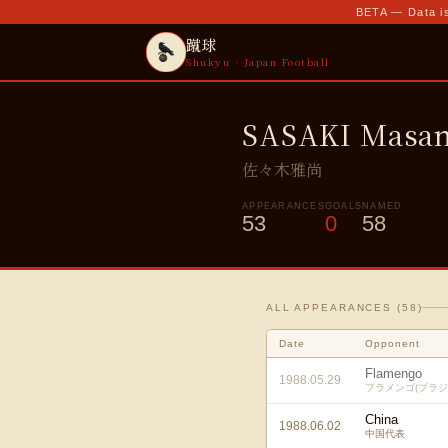
BETA — Data is
蹴球
Shukyu · Japan Football
SASAKI Masa
佐々木雅尚
APPEARANCES
GOALS
NAMED
53
0
58
ALL APPEARANCES (
58
)
Date
Opponent
Flamengo
1988.05.29
フラメンゴ(ブラジ
China
1988.06.02
中国代表