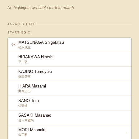
No highlights available for this match.
JAPAN SQUAD
STARTING XI
MATSUNAGA Shigetatsu
GK
松永成立
HIRAKAWA Hiroshi
平川弘
KAJINO Tomoyuki
梶野智幸
IHARA Masami
井原正巳
SANO Toru
佐野達
SASAKI Masanao
佐々木雅尚
MORI Masaaki
↓
森正明