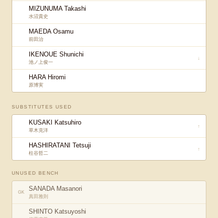
MIZUNUMA Takashi
水沼貴史
MAEDA Osamu
前田治
IKENOUE Shunichi
↓
池ノ上俊一
HARA Hiromi
原博実
SUBSTITUTES USED
KUSAKI Katsuhiro
↑
草木克洋
HASHIRATANI Tetsuji
↑
柱谷哲二
UNUSED BENCH
SANADA Masanori
GK
真田雅則
SHINTO Katsuyoshi