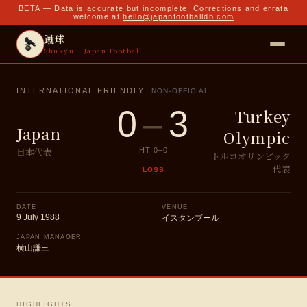
BETA — Data is accurate but incomplete. Corrections and errata
welcome at
hello@japanfootballdb.com
蹴球
Shukyu · Japan Football
INTERNATIONAL FRIENDLY
NON-OFFICIAL
0
–
3
Turkey
Japan
Olympic
日本代表
HT
0
–
0
トルコオリンピック
代表
LOSS
DATE
VENUE
9 July 1988
イスタンブール
JAPAN MANAGER
横山謙三
HIGHLIGHTS