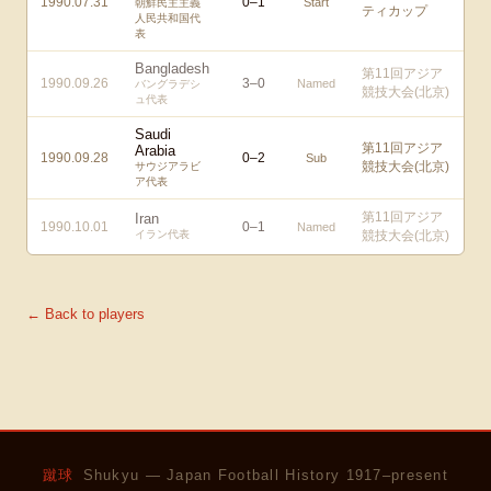
1990.07.31
0
–
1
Start
朝鮮民主主義
ティカップ
人民共和国代
表
Bangladesh
第11回アジア
1990.09.26
3
–
0
Named
バングラデシ
競技大会(北京)
ュ代表
Saudi
第11回アジア
Arabia
1990.09.28
0
–
2
Sub
競技大会(北京)
サウジアラビ
ア代表
第11回アジア
Iran
1990.10.01
0
–
1
Named
イラン代表
競技大会(北京)
← Back to players
蹴球
Shukyu — Japan Football History 1917–present