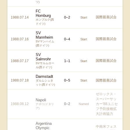
ツ)
FC
Homburg
国際親善試合
1988.07.14
0
–
2
Start
ホンブルク(西
ドイツ)
SV
Mannheim
国際親善試合
1988.07.16
0
–
4
Start
SVマンハイム
(西ドイツ)
SV
Salmrohr
国際親善試合
1988.07.17
1
–
1
Start
SVサルムロー
ル(西ドイツ)
Darmstadt
1988.07.18
0
–
5
国際親善試合
Start
ダルムシュタ
ット(西ドイツ)
ゼロックス・
スーパーサッ
Napoli
1988.08.12
0
–
2
カー'88ユニセ
Named
ナポリ(イタリ
ア)
フ予防接種拡
大計画協力
Argentina
中南米フェス
Olympic