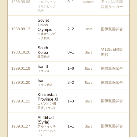
ティバル国際
1988.09.08
0
–
1
Named
アルゼンチン
オリンピック
親善サッカー
代表
Soviet
Union
1988.09.13
2
–
2
国際親善試合
Olympic
Start
ソ連オリンピ
ック代表
South
第13回日韓定
1988.10.26
Korea
0
–
1
Start
期戦
韓国代表
Iran B
1989.01.19
1
–
0
国際親善試合
Start
イランB
Iran
1989.01.20
2
–
2
国際親善試合
Start
イラン代表
Khuzestan
Province XI
国際親善試合
1989.01.22
1
–
3
Start
コゼスタン州
選抜(イラン)
Al-Ittihad
(Syria)
国際親善試合
1989.01.27
1
–
1
Start
アル・イッテ
ィハード(シリ
ア)