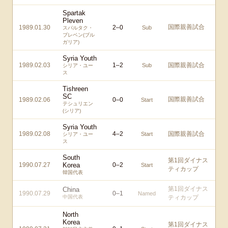
Spartak
Pleven
国際親善試合
1989.01.30
2
–
0
Sub
スパルタク・
プレベン(ブル
ガリア)
Syria Youth
1989.02.03
1
–
2
国際親善試合
Sub
シリア・ユー
ス
Tishreen
SC
国際親善試合
1989.02.06
0
–
0
Start
テシュリエン
(シリア)
Syria Youth
1989.02.08
4
–
2
国際親善試合
Start
シリア・ユー
ス
South
第1回ダイナス
1990.07.27
Korea
0
–
2
Start
ティカップ
韓国代表
第1回ダイナス
China
1990.07.29
0
–
1
Named
中国代表
ティカップ
North
Korea
第1回ダイナス