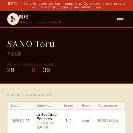
BETA — Data is accurate but incomplete. Corrections and errata
welcome at
hello@japanfootballdb.com
蹴球
Shukyu · Japan Football
SANO Toru
佐野達
APPEARANCES
GOALS
NAMED
29
0
36
ALL APPEARANCES (
36
)
Date
Opponent
Score
Role
Tournament
United Arab
Emirates
国際親善試合
1988.01.27
1
–
1
Start
アラブ首長国
連邦代表