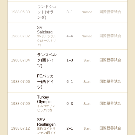
ランドシュ
ット(オラ
国際親善試合
1988.06.30
3
–
1
Named
ンダ)
SV
Salzburg
国際親善試合
1988.07.02
4
–
4
Named
SVザルツブル
ク(オーストリ
ア)
ランスベル
ク(西ドイ
国際親善試合
1988.07.04
1
–
3
Start
ツ)
FCバッカ
ー(西ドイ
国際親善試合
1988.07.06
6
–
1
Start
ツ)
Turkey
Olympic
国際親善試合
1988.07.09
0
–
3
Start
トルコオリン
ピック代表
SSV
Reutlingen
国際親善試合
1988.07.12
2
–
1
Start
SSVロイトリ
ンゲン(西ドイ