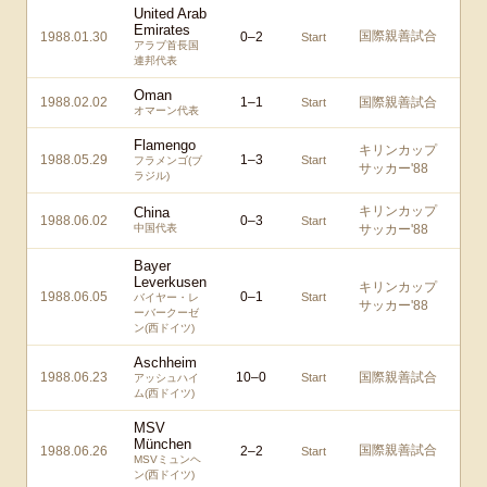
United Arab
Emirates
国際親善試合
1988.01.30
0
–
2
Start
アラブ首長国
連邦代表
Oman
1988.02.02
1
–
1
国際親善試合
Start
オマーン代表
Flamengo
キリンカップ
1988.05.29
1
–
3
Start
フラメンゴ(ブ
サッカー'88
ラジル)
キリンカップ
China
1988.06.02
0
–
3
Start
中国代表
サッカー'88
Bayer
Leverkusen
キリンカップ
1988.06.05
0
–
1
Start
バイヤー・レ
サッカー'88
ーバークーゼ
ン(西ドイツ)
Aschheim
1988.06.23
10
–
0
国際親善試合
Start
アッシュハイ
ム(西ドイツ)
MSV
München
国際親善試合
1988.06.26
2
–
2
Start
MSVミュンヘ
ン(西ドイツ)