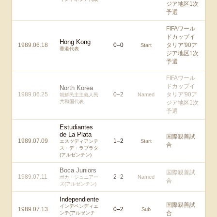
ジア地区1次
予選
FIFAワール
ドカップイ
Hong Kong
1989.06.18
0
–
0
タリア'90ア
Start
香港代表
ジア地区1次
予選
FIFAワール
ドカップイ
North Korea
1989.06.25
0
–
2
タリア'90ア
Named
朝鮮民主主義人民
共和国代表
ジア地区1次
予選
Estudiantes
de La Plata
国際親善試
1989.07.09
1
–
2
Start
エスツディアンテ
合
ス・デ・ラプラタ
(アルゼンチン)
Boca Juniors
国際親善試
1989.07.11
2
–
2
Named
ボカ・ジュニアー
合
ズ(アルゼンチン)
Independiente
国際親善試
インデペンディエ
1989.07.13
0
–
2
Sub
合
ンテ(アルゼンチ