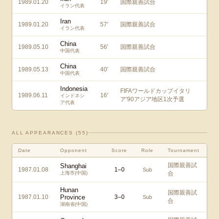
1989.01.20
19
'
国際親善試合
イラン代表
Iran
1989.01.20
57
'
国際親善試合
イラン代表
China
1989.05.10
56
'
国際親善試合
中国代表
China
1989.05.13
40
'
国際親善試合
中国代表
Indonesia
FIFAワールドカップイタリ
1989.06.11
16
'
インドネシ
ア'90アジア地区1次予選
ア代表
ALL APPEARANCES (
55
)
Date
Opponent
Score
Role
Tournament
国際親善試
Shanghai
1987.01.08
1
–
0
Sub
上海市(中国)
合
Hunan
国際親善試
1987.01.10
Province
3
–
0
Sub
合
湖南省(中国)