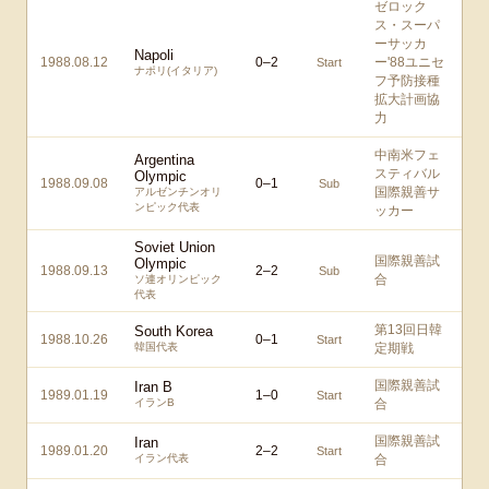
ゼロック
ス・スーパ
ーサッカ
Napoli
1988.08.12
0
–
2
ー'88ユニセ
Start
ナポリ(イタリア)
フ予防接種
拡大計画協
力
中南米フェ
Argentina
スティバル
Olympic
1988.09.08
0
–
1
Sub
国際親善サ
アルゼンチンオリ
ンピック代表
ッカー
Soviet Union
国際親善試
Olympic
1988.09.13
2
–
2
Sub
合
ソ連オリンピック
代表
第13回日韓
South Korea
1988.10.26
0
–
1
Start
韓国代表
定期戦
国際親善試
Iran B
1989.01.19
1
–
0
Start
イランB
合
国際親善試
Iran
1989.01.20
2
–
2
Start
イラン代表
合