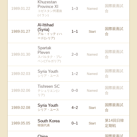
Khuzestan
国際親善試
Province XI
1989.01.22
1
–
3
Named
合
コゼスタン州選抜
(イラン)
Al-Ittihad
国際親善試
(Syria)
1989.01.27
1
–
1
Start
合
アル・イッティハ
ード(シリア)
Spartak
国際親善試
Pleven
1989.01.30
2
–
0
Named
合
スパルタク・プレ
ベン(ブルガリア)
国際親善試
Syria Youth
1989.02.03
1
–
2
Named
シリア・ユース
合
Tishreen SC
国際親善試
1989.02.06
0
–
0
Named
テシュリエン(シ
合
リア)
国際親善試
Syria Youth
1989.02.08
4
–
2
Start
シリア・ユース
合
第14回日韓
South Korea
1989.05.05
0
–
1
Start
韓国代表
定期戦
国際親善試
China