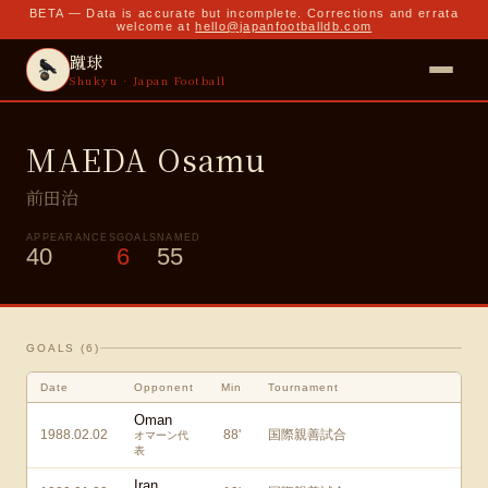
BETA — Data is accurate but incomplete. Corrections and errata
welcome at
hello@japanfootballdb.com
蹴球
Shukyu · Japan Football
MAEDA Osamu
前田治
APPEARANCES
GOALS
NAMED
40
6
55
GOALS (
6
)
Date
Opponent
Min
Tournament
Oman
1988.02.02
88
'
国際親善試合
オマーン代
表
Iran