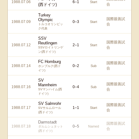
1988.07.06
6
–
1
Start
(西ドイツ)
合
Turkey
国際親善試
Olympic
1988.07.09
0
–
3
Start
合
トルコオリンピッ
ク代表
SSV
国際親善試
Reutlingen
1988.07.12
2
–
1
Start
合
SSVロイトリンゲ
ン(西ドイツ)
FC Homburg
国際親善試
1988.07.14
0
–
2
Sub
ホンブルク(西ド
合
イツ)
SV
国際親善試
Mannheim
1988.07.16
0
–
4
Sub
合
SVマンハイム(西
ドイツ)
SV Salmrohr
国際親善試
1988.07.17
1
–
1
Start
SVサルムロール
合
(西ドイツ)
Darmstadt
国際親善試
1988.07.18
0
–
5
Named
ダルムシュタット
合
(西ドイツ)