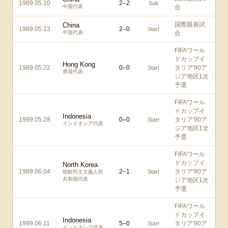
1989.05.10
2
–
2
Sub
中国代表
合
国際親善試
China
1989.05.13
2
–
0
Start
中国代表
合
FIFAワール
ドカップイ
Hong Kong
1989.05.22
0
–
0
タリア'90ア
Start
香港代表
ジア地区1次
予選
FIFAワール
ドカップイ
Indonesia
1989.05.28
0
–
0
タリア'90ア
Start
インドネシア代表
ジア地区1次
予選
FIFAワール
ドカップイ
North Korea
1989.06.04
2
–
1
タリア'90ア
Start
朝鮮民主主義人民
共和国代表
ジア地区1次
予選
FIFAワール
ドカップイ
Indonesia
1989.06.11
5
–
0
タリア'90ア
Start
インドネシア代表