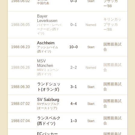
1988.06.02
0
–
3
プサッカ
Start
中国代表
ー'88
Bayer
キリンカッ
Leverkusen
プサッカ
1988.06.05
0
–
1
Named
バイヤー・レーバ
ークーゼン(西ド
ー'88
イツ)
Aschheim
国際親善試
1988.06.23
10
–
0
Start
アッシュハイム
合
(西ドイツ)
MSV
国際親善試
München
1988.06.26
2
–
2
Named
合
MSVミュンヘン
(西ドイツ)
ランドシュッ
国際親善試
1988.06.30
3
–
1
Start
ト(オランダ)
合
SV Salzburg
国際親善試
1988.07.02
4
–
4
Start
SVザルツブルク
合
(オーストリア)
ランスベルク
国際親善試
1988.07.04
1
–
3
Start
(西ドイツ)
合
FCバッカー
国際親善試