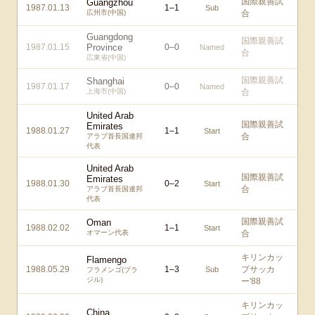
国際親善試
Guangzhou
1987.01.13
1
–
1
Sub
広州市(中国)
合
Guangdong
国際親善試
1987.01.15
Province
0
–
0
Named
合
広東省(中国)
国際親善試
Shanghai
1987.01.17
0
–
0
Named
上海市(中国)
合
United Arab
国際親善試
Emirates
1988.01.27
1
–
1
Start
合
アラブ首長国連邦
代表
United Arab
国際親善試
Emirates
1988.01.30
0
–
2
Start
合
アラブ首長国連邦
代表
国際親善試
Oman
1988.02.02
1
–
1
Start
オマーン代表
合
キリンカッ
Flamengo
1988.05.29
1
–
3
プサッカ
Sub
フラメンゴ(ブラ
ジル)
ー'88
キリンカッ
China