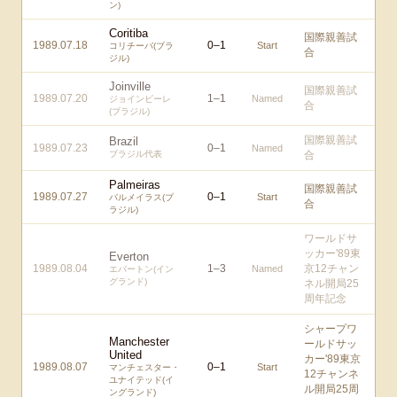
ン)
Coritiba
国際親善試
1989.07.18
0
–
1
Start
コリチーバ(ブラ
合
ジル)
Joinville
国際親善試
1989.07.20
1
–
1
Named
ジョインビーレ
合
(ブラジル)
国際親善試
Brazil
1989.07.23
0
–
1
Named
ブラジル代表
合
Palmeiras
国際親善試
1989.07.27
0
–
1
Start
パルメイラス(ブ
合
ラジル)
ワールドサ
ッカー'89東
Everton
1989.08.04
1
–
3
京12チャン
Named
エバートン(イン
グランド)
ネル開局25
周年記念
シャープワ
Manchester
ールドサッ
United
カー'89東京
1989.08.07
0
–
1
Start
マンチェスター・
12チャンネ
ユナイテッド(イ
ル開局25周
ングランド)