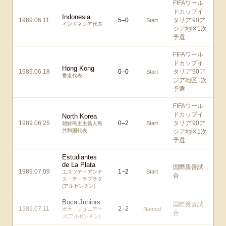
FIFAワール
ドカップイ
Indonesia
1989.06.11
5
–
0
タリア'90ア
Start
インドネシア代表
ジア地区1次
予選
FIFAワール
ドカップイ
Hong Kong
1989.06.18
0
–
0
タリア'90ア
Start
香港代表
ジア地区1次
予選
FIFAワール
ドカップイ
North Korea
1989.06.25
0
–
2
タリア'90ア
Start
朝鮮民主主義人民
共和国代表
ジア地区1次
予選
Estudiantes
de La Plata
国際親善試
1989.07.09
1
–
2
Start
エスツディアンテ
合
ス・デ・ラプラタ
(アルゼンチン)
Boca Juniors
国際親善試
1989.07.11
2
–
2
Named
ボカ・ジュニアー
合
ズ(アルゼンチン)