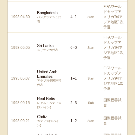
FIFAワール
ドカップア
Bangladesh
1993.04.30
4
–
1
メリカ'94ア
Start
バングラデシュ代
表
ジア地区1次
予選
FIFAワール
ドカップア
Sri Lanka
1993.05.05
6
–
0
メリカ'94ア
Start
スリランカ代表
ジア地区1次
予選
FIFAワール
United Arab
ドカップア
Emirates
1993.05.07
1
–
1
メリカ'94ア
Start
アラブ首長国連邦
ジア地区1次
代表
予選
Real Betis
国際親善試
1993.09.15
2
–
3
Sub
レアル・ベティス
合
(スペイン)
Cádiz
国際親善試
1993.09.21
1
–
2
Start
カディス(スペイ
合
ン)