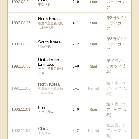
1992.08.24
2
–
0
スティカッ
Start
中国代表
プ
第2回ダイナ
North Korea
1992.08.26
4
–
1
スティカッ
Start
朝鮮民主主義人民
共和国代表
プ
第2回ダイナ
South Korea
1992.08.29
2
–
2
スティカッ
Start
韓国代表
プ
United Arab
第10回アジ
Emirates
アカップ(広
1992.10.30
0
–
0
Start
アラブ首長国連邦
島)
代表
第10回アジ
North Korea
1992.11.01
1
–
1
アカップ(広
Named
朝鮮民主主義人民
共和国代表
島)
第10回アジ
Iran
1992.11.03
1
–
0
アカップ(広
Start
イラン代表
島)
第10回アジ
China
1992.11.06
3
–
2
アカップ(広
Named
中国代表
島)