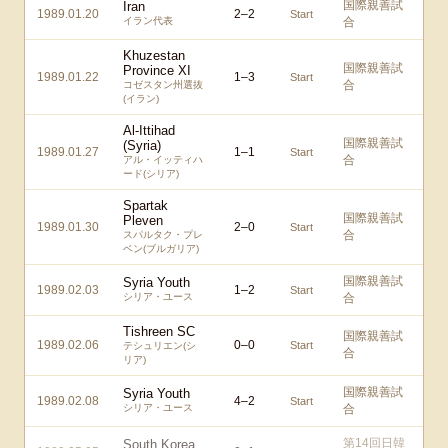
国際親善試
Iran
1989.01.20
2
–
2
Start
イラン代表
合
Khuzestan
国際親善試
Province XI
1989.01.22
1
–
3
Start
合
コゼスタン州選抜
(イラン)
Al-Ittihad
国際親善試
(Syria)
1989.01.27
1
–
1
Start
合
アル・イッティハ
ード(シリア)
Spartak
国際親善試
Pleven
1989.01.30
2
–
0
Start
合
スパルタク・プレ
ベン(ブルガリア)
国際親善試
Syria Youth
1989.02.03
1
–
2
Start
シリア・ユース
合
Tishreen SC
国際親善試
1989.02.06
0
–
0
Start
テシュリエン(シ
合
リア)
国際親善試
Syria Youth
1989.02.08
4
–
2
Start
シリア・ユース
合
第14回日韓
South Korea