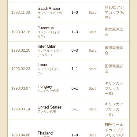
第10回アジ
Saudi Arabia
1992.11.08
1
–
0
アカップ(広
Start
サウジアラビア代
表
島)
Juventus
国際親善試
1993.02.16
1
–
3
Start
ユベントス(イタ
合
リア)
Inter Milan
国際親善試
1993.02.20
0
–
3
Start
インテル・ミラノ
合
(イタリア)
Lecce
国際親善試
1993.02.23
1
–
1
Start
レッチェ(イタリ
合
ア)
キリンカッ
Hungary
1993.03.07
0
–
1
プサッカ
Start
ハンガリー代表
ー'93
キリンカッ
United States
1993.03.14
3
–
1
プサッカ
Start
アメリカ代表
ー'93
FIFAワール
ドカップア
Thailand
1993.04.08
1
–
0
メリカ'94ア
Start