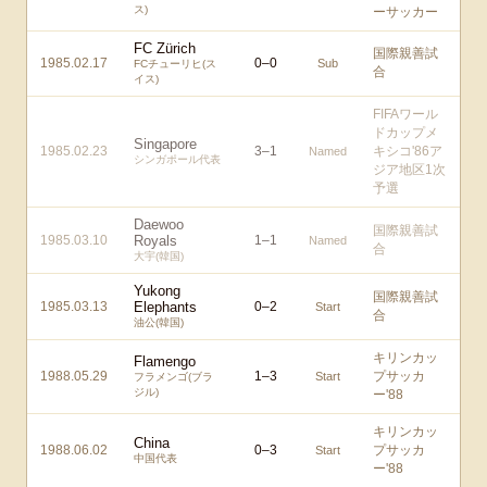
ス)
ーサッカー
FC Zürich
国際親善試
1985.02.17
0
–
0
Sub
FCチューリヒ(ス
合
イス)
FIFAワール
ドカップメ
Singapore
1985.02.23
3
–
1
キシコ'86ア
Named
シンガポール代表
ジア地区1次
予選
Daewoo
国際親善試
1985.03.10
Royals
1
–
1
Named
合
大宇(韓国)
Yukong
国際親善試
1985.03.13
Elephants
0
–
2
Start
合
油公(韓国)
キリンカッ
Flamengo
1988.05.29
1
–
3
プサッカ
Start
フラメンゴ(ブラ
ジル)
ー'88
キリンカッ
China
1988.06.02
0
–
3
プサッカ
Start
中国代表
ー'88