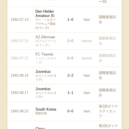
ー'92
Den Helder
Amateur XI
国際親善試
1992.07.13
1
–
0
Start
デン・ヘルダー・
合
アマチュア選抜
(オランダ)
AZ Alkmaar
国際親善試
1992.07.15
2
–
0
Named
AZアルクマール
合
(オランダ)
FC Twente
国際親善試
1992.07.17
0
–
0
Named
トゥエンテ(オラ
合
ンダ)
Juventus
国際親善試
1992.08.14
2
–
2
Start
ユベントス(イタ
合
リア)
Juventus
国際親善試
1992.08.17
1
–
1
Start
ユベントス(イタ
合
リア)
第2回ダイナ
South Korea
1992.08.22
0
–
0
スティカッ
Start
韓国代表
プ
第2回ダイナ
China