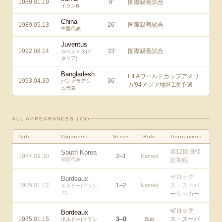
1989.01.19
8
'
国際親善試合
イランB
China
1989.05.13
26
'
国際親善試合
中国代表
Juventus
1992.08.14
33
'
国際親善試合
ユベントス(イ
タリア)
Bangladesh
FIFAワールドカップアメリ
1993.04.30
36
'
バングラデシ
カ'94アジア地区1次予選
ュ代表
ALL APPEARANCES (
75
)
Date
Opponent
Score
Role
Tournament
第12回日韓
South Korea
1984.09.30
2
–
1
Named
韓国代表
定期戦
ゼロック
Bordeaux
1985.01.12
1
–
2
ス・スーパ
Named
ボルドー(フラン
ス)
ーサッカー
ゼロック
Bordeaux
1985.01.15
3
–
0
ス・スーパ
Sub
ボルドー(フラン