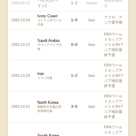
ヘレス(スペ
国際親善試
1993.09.23
1
–
2
Named
イン)
合
Ivory Coast
アフロ・ア
1993.10.04
1
–
0
Start
コートジボワール
ジア選手権
代表
FIFAワール
ドカップア
Saudi Arabia
1993.10.15
0
–
0
メリカ'94ア
Start
サウジアラビア代
表
ジア地区最
終予選
FIFAワール
ドカップア
Iran
1993.10.18
1
–
2
メリカ'94ア
Start
イラン代表
ジア地区最
終予選
FIFAワール
ドカップア
North Korea
1993.10.21
3
–
0
メリカ'94ア
Start
朝鮮民主主義人民
共和国代表
ジア地区最
終予選
FIFAワール
ドカップア
South Korea