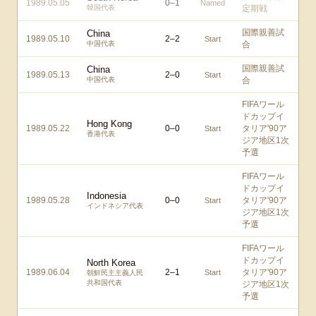
1989.05.05
0
–
1
Named
韓国代表
定期戦
国際親善試
China
1989.05.10
2
–
2
Start
中国代表
合
国際親善試
China
1989.05.13
2
–
0
Start
中国代表
合
FIFAワール
ドカップイ
Hong Kong
1989.05.22
0
–
0
タリア'90ア
Start
香港代表
ジア地区1次
予選
FIFAワール
ドカップイ
Indonesia
1989.05.28
0
–
0
タリア'90ア
Start
インドネシア代表
ジア地区1次
予選
FIFAワール
ドカップイ
North Korea
1989.06.04
2
–
1
タリア'90ア
Start
朝鮮民主主義人民
共和国代表
ジア地区1次
予選