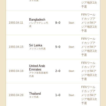
タイ代表
ジア地区1次
予選
FIFAワール
ドカップア
Bangladesh
1993.04.11
8
–
0
メリカ'94ア
Start
バングラデシュ代
表
ジア地区1次
予選
FIFAワール
ドカップア
Sri Lanka
1993.04.15
5
–
0
メリカ'94ア
Start
スリランカ代表
ジア地区1次
予選
FIFAワール
United Arab
ドカップア
Emirates
1993.04.18
2
–
0
メリカ'94ア
Start
アラブ首長国連邦
ジア地区1次
代表
予選
FIFAワール
ドカップア
Thailand
1993.04.28
1
–
0
メリカ'94ア
Start
タイ代表
ジア地区1次
予選