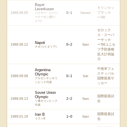
Bayer
キリンカッ
Leverkusen
プサッカ
1988.06.05
0
–
1
Named
バイヤー・レーバ
ークーゼン(西ド
ー'88
イツ)
ゼロック
ス・スーパ
ーサッカ
Napoli
1988.08.12
0
–
2
ー'88ユニセ
Start
ナポリ(イタリア)
フ予防接種
拡大計画協
力
中南米フェ
Argentina
スティバル
Olympic
1988.09.08
0
–
1
Sub
国際親善サ
アルゼンチンオリ
ンピック代表
ッカー
Soviet Union
国際親善試
Olympic
1988.09.13
2
–
2
Start
合
ソ連オリンピック
代表
国際親善試
Iran B
1989.01.19
1
–
0
Start
イランB
合