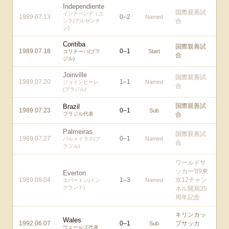
Independiente
国際親善試
インデペンディエ
1989.07.13
0
–
2
Named
合
ンテ(アルゼンチ
ン)
Coritiba
国際親善試
1989.07.18
0
–
1
Start
コリチーバ(ブラ
合
ジル)
Joinville
国際親善試
1989.07.20
1
–
1
Named
ジョインビーレ
合
(ブラジル)
国際親善試
Brazil
1989.07.23
0
–
1
Sub
ブラジル代表
合
Palmeiras
国際親善試
1989.07.27
0
–
1
Named
パルメイラス(ブ
合
ラジル)
ワールドサ
ッカー'89東
Everton
1989.08.04
1
–
3
京12チャン
Named
エバートン(イン
グランド)
ネル開局25
周年記念
キリンカッ
Wales
1992.06.07
0
–
1
プサッカ
Sub
ウェールズ代表