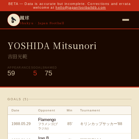
BETA — Data is accurate but incomplete. Corrections and errata
welcome at
hello@japanfootballdb.com
蹴球
Shukyu · Japan Football
YOSHIDA Mitsunori
吉田光範
APPEARANCES
GOALS
NAMED
59
5
75
GOALS (
5
)
Date
Opponent
Min
Tournament
Flamengo
1988.05.29
85
'
キリンカップサッカー'88
フラメンゴ(ブ
ラジル)
Iran B