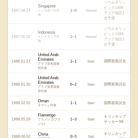
ソウルオリン
Singapore
ピック1988
1987.06.14
1
–
0
シンガポール代
Named
アジア地区1
表
次予選
ソウルオリン
Indonesia
ピック1988
1987.06.26
2
–
1
インドネシア代
Named
アジア地区1
表
次予選
United Arab
Emirates
国際親善試合
1988.01.27
1
–
1
Start
アラブ首長国連
邦代表
United Arab
Emirates
国際親善試合
1988.01.30
0
–
2
Start
アラブ首長国連
邦代表
Oman
1988.02.02
1
–
1
国際親善試合
Start
オマーン代表
Flamengo
キリンカップ
1988.05.29
1
–
3
Start
フラメンゴ(ブラ
サッカー'88
ジル)
キリンカップ
China
1988.06.02
0
–
3
Sub