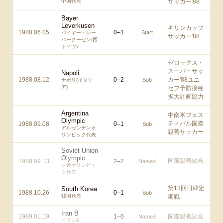
中国代表
サッカー'88
Bayer
Leverkusen
キリンカップ
1988.06.05
0
–
1
Start
バイヤー・レー
サッカー'88
バークーゼン(西
ドイツ)
ゼロックス・
スーパーサッ
Napoli
1988.08.12
0
–
2
カー'88ユニ
Sub
ナポリ(イタリ
ア)
セフ予防接種
拡大計画協力
Argentina
中南米フェス
Olympic
ティバル国際
1988.09.08
0
–
1
Sub
アルゼンチンオ
親善サッカー
リンピック代表
Soviet Union
Olympic
国際親善試合
1988.09.13
2
–
2
Named
ソ連オリンピッ
ク代表
第13回日韓定
South Korea
1988.10.26
0
–
1
Sub
韓国代表
期戦
Iran B
1989.01.19
1
–
0
国際親善試合
Named
イランB