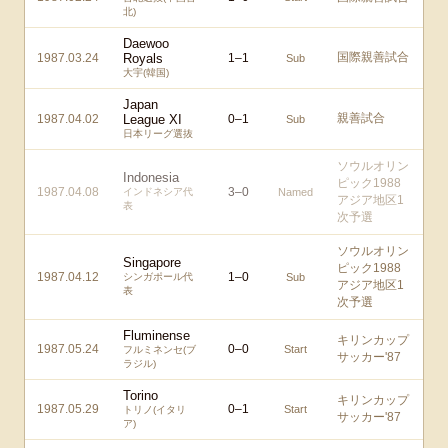
北)
Daewoo
国際親善試合
1987.03.24
Royals
1
–
1
Sub
大宇(韓国)
Japan
親善試合
1987.04.02
League XI
0
–
1
Sub
日本リーグ選抜
ソウルオリン
Indonesia
ピック1988
1987.04.08
3
–
0
インドネシア代
Named
アジア地区1
表
次予選
ソウルオリン
Singapore
ピック1988
1987.04.12
1
–
0
シンガポール代
Sub
アジア地区1
表
次予選
Fluminense
キリンカップ
1987.05.24
0
–
0
Start
フルミネンセ(ブ
サッカー'87
ラジル)
Torino
キリンカップ
1987.05.29
0
–
1
Start
トリノ(イタリ
サッカー'87
ア)