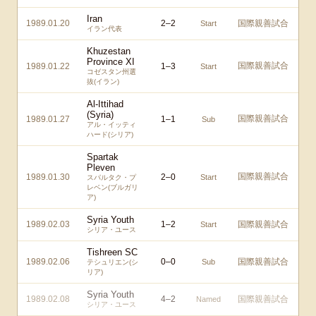
Iran
1989.01.20
2
–
2
国際親善試合
Start
イラン代表
Khuzestan
Province XI
国際親善試合
1989.01.22
1
–
3
Start
コゼスタン州選
抜(イラン)
Al-Ittihad
(Syria)
国際親善試合
1989.01.27
1
–
1
Sub
アル・イッティ
ハード(シリア)
Spartak
Pleven
国際親善試合
1989.01.30
2
–
0
Start
スパルタク・プ
レベン(ブルガリ
ア)
Syria Youth
1989.02.03
1
–
2
国際親善試合
Start
シリア・ユース
Tishreen SC
1989.02.06
0
–
0
国際親善試合
Sub
テシュリエン(シ
リア)
Syria Youth
1989.02.08
4
–
2
国際親善試合
Named
シリア・ユース