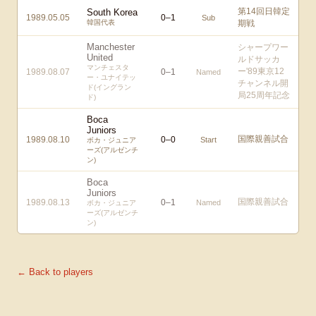
第14回日韓定
South Korea
1989.05.05
0
–
1
Sub
韓国代表
期戦
Manchester
シャープワー
United
ルドサッカ
マンチェスタ
ー'89東京12
1989.08.07
0
–
1
Named
ー・ユナイテッ
チャンネル開
ド(イングラン
局25周年記念
ド)
Boca
Juniors
国際親善試合
1989.08.10
0
–
0
Start
ボカ・ジュニア
ーズ(アルゼンチ
ン)
Boca
Juniors
国際親善試合
1989.08.13
0
–
1
Named
ボカ・ジュニア
ーズ(アルゼンチ
ン)
← Back to players