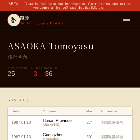
BETA — Data is accurate but incomplete. Corrections and errata
welcome at
hello@japanfootballdb.com
蹴球
Shukyu · Japan Football
ASAOKA Tomoyasu
浅岡朝泰
APPEARANCES
GOALS
NAMED
25
3
36
GOALS (
3
)
Date
Opponent
Min
Tournament
Hunan Province
1987.01.10
27
'
国際親善試合
湖南省(中国)
Guangzhou
1987.01.13
80
'
国際親善試合
広州市(中国)