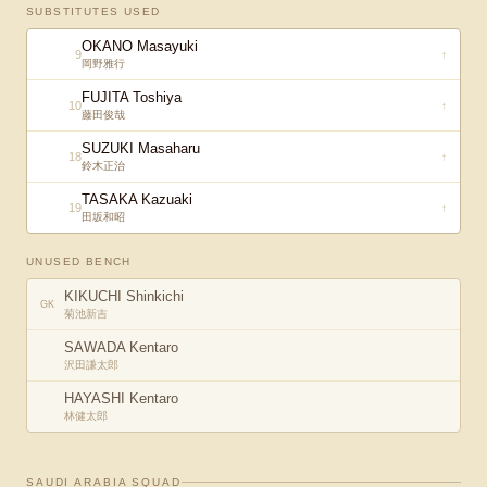
SUBSTITUTES USED
OKANO Masayuki
9
↑
岡野雅行
FUJITA Toshiya
10
↑
藤田俊哉
SUZUKI Masaharu
18
↑
鈴木正治
TASAKA Kazuaki
19
↑
田坂和昭
UNUSED BENCH
KIKUCHI Shinkichi
GK
菊池新吉
SAWADA Kentaro
沢田謙太郎
HAYASHI Kentaro
林健太郎
SAUDI ARABIA
SQUAD