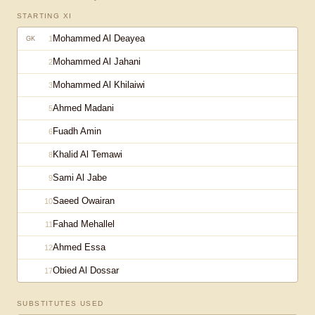
STARTING XI
Mohammed Al Deayea
1
GK
Mohammed Al Jahani
2
Mohammed Al Khilaiwi
3
Ahmed Madani
5
Fuadh Amin
6
Khalid Al Temawi
8
Sami Al Jabe
9
Saeed Owairan
10
Fahad Mehallel
11
Ahmed Essa
12
Obied Al Dossar
17
SUBSTITUTES USED