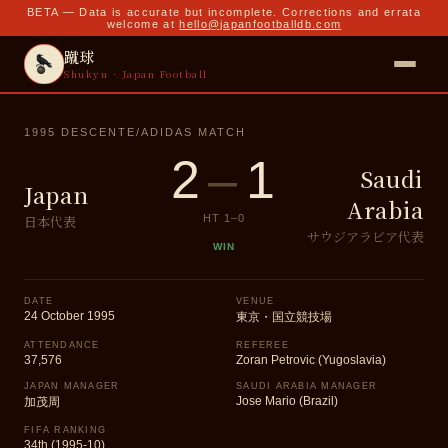
BETA — Data is accurate but incomplete. Corrections and errata
welcome at
hello@japanfootballdb.com
蹴球
Shukyu · Japan Football
1995 DESCENTE/ADIDAS MATCH
2
–
1
Saudi
Japan
Arabia
日本代表
HT
1
–
0
サウジアラビア代表
WIN
DATE
VENUE
24 October 1995
東京・国立競技場
ATTENDANCE
REFEREE
37,576
Zoran Petrovic (Yugoslavia)
JAPAN MANAGER
SAUDI ARABIA MANAGER
Jose Mario (Brazil)
加茂周
FIFA RANKING
34th (1995-10)