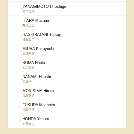
YANAGIMOTO Hiroshige
3
柳本啓成
IHARA Masami
4
井原正巳
HASHIRATANI Tetsuji
5
柱谷哲二
MIURA Kazuyoshi
11
三浦知良
SOMA Naoki
12
↓
相馬直樹
NANAMI Hiroshi
14
↓
名波浩
MORISIMA Hiroaki
15
↓
森島寛晃
FUKUDA Masahiro
16
↓
福田正博
HONDA Yasuto
17
本田泰人