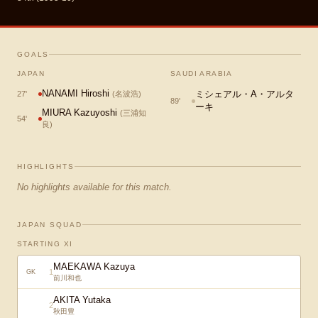
GOALS
JAPAN
SAUDI ARABIA
NANAMI Hiroshi
ミシェアル・A・アルタ
27
'
(
名波浩
)
89
'
ーキ
MIURA Kazuyoshi
(
三浦知
54
'
良
)
HIGHLIGHTS
No highlights available for this match.
JAPAN SQUAD
STARTING XI
MAEKAWA Kazuya
1
GK
前川和也
AKITA Yutaka
2
秋田豊