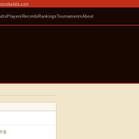
nfootballdb.com
ults
Players
Records
Rankings
Tournaments
About
終予選