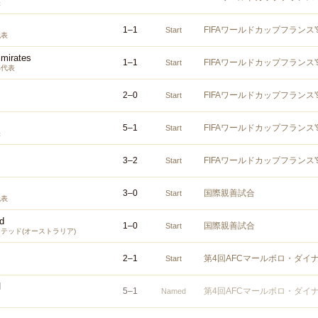
表
1
–
1
FIFAワールドカップフランス
Start
代表
Emirates
1
–
1
FIFAワールドカップフランス
Start
邦代表
2
–
0
FIFAワールドカップフランス
Start
5
–
1
FIFAワールドカップフランス
Start
表
3
–
2
FIFAワールドカップフランス
Start
3
–
0
国際親善試合
Start
代表
d
1
–
0
国際親善試合
Start
テッド(オーストラリア)
2
–
1
第4回AFCマールボロ・ダイ
Start
I
5
–
1
第4回AFCマールボロ・ダイ
Named