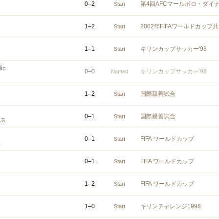
0
–
2
第4回AFCマールボロ・ダイ
Start
1
–
2
2002年FIFAワールドカッ
Start
1
–
1
キリンカップサッカー'98
Start
ic
0
–
0
キリンカップサッカー'98
Named
1
–
2
国際親善試合
Start
0
–
1
国際親善試合
Start
代表
0
–
1
FIFA ワールドカップ
Start
表
0
–
1
FIFA ワールドカップ
Start
1
–
2
FIFA ワールドカップ
Start
1
–
0
キリンチャレンジ1998
Start