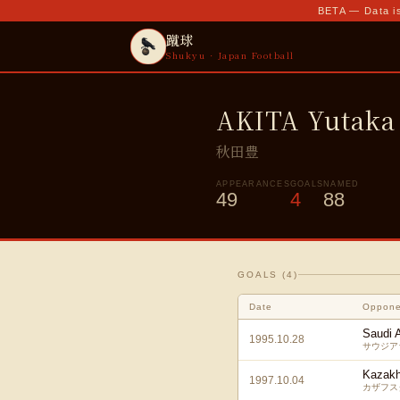
BETA — Data is
蹴球
Shukyu · Japan Football
AKITA Yutaka
秋田豊
APPEARANCES
GOALS
NAMED
49
4
88
GOALS (
4
)
Date
Oppone
Saudi 
1995.10.28
サウジア
Kazakh
1997.10.04
カザフス