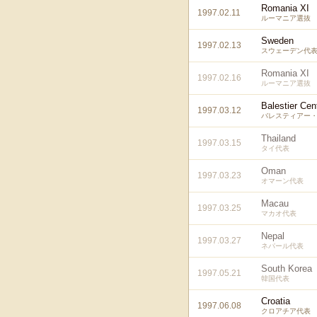
Romania XI
1997.02.11
ルーマニア選抜
Sweden
1997.02.13
スウェーデン代
Romania XI
1997.02.16
ルーマニア選抜
Balestier Cen
1997.03.12
バレスティアー・
Thailand
1997.03.15
タイ代表
Oman
1997.03.23
オマーン代表
Macau
1997.03.25
マカオ代表
Nepal
1997.03.27
ネパール代表
South Korea
1997.05.21
韓国代表
Croatia
1997.06.08
クロアチア代表