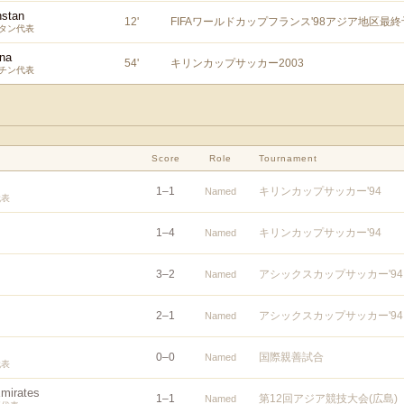
stan
12
'
FIFAワールドカップフランス'98アジア地区最
タン代表
ina
54
'
キリンカップサッカー2003
チン代表
Score
Role
Tournament
1
–
1
キリンカップサッカー'94
Named
代表
1
–
4
キリンカップサッカー'94
Named
3
–
2
アシックスカップサッカー'94
Named
2
–
1
アシックスカップサッカー'94
Named
0
–
0
国際親善試合
Named
代表
Emirates
1
–
1
第12回アジア競技大会(広島)
Named