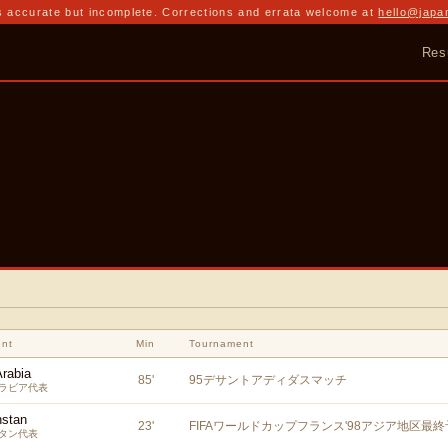
 accurate but incomplete. Corrections and errata welcome at
hello@japa
Res
nt
Min
Tournament
Arabia
85
'
95デサントアディダスマッチ
ラビア代表
stan
23
'
FIFAワールドカップフランス'98アジア地区最
タン代表