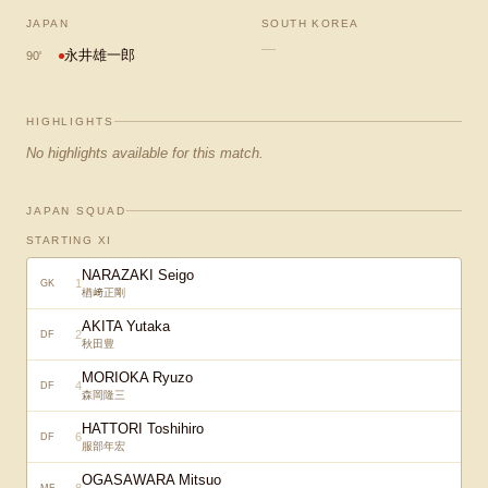
JAPAN
SOUTH KOREA
—
永井雄一郎
90
'
HIGHLIGHTS
No highlights available for this match.
JAPAN SQUAD
STARTING XI
NARAZAKI Seigo
1
GK
楢﨑正剛
AKITA Yutaka
2
DF
秋田豊
MORIOKA Ryuzo
4
DF
森岡隆三
HATTORI Toshihiro
6
DF
服部年宏
OGASAWARA Mitsuo