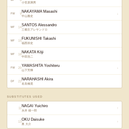
8
MF
小笠原満男
NAKAYAMA Masashi
9
↓
FW
中山雅史
SANTOS Alessandro
14
MF
三都主アレサンドロ
FUKUNISHI Takashi
15
MF
福西崇史
NAKATA Kōji
16
MF
中田浩二
YAMASHITA Yoshiteru
20
↓
FW
山下芳輝
NARAHASHI Akira
22
DF
名良橋晃
SUBSTITUTES USED
NAGAI Yuichiro
11
↑
永井 雄一郎
OKU Daisuke
13
↑
奥 大介