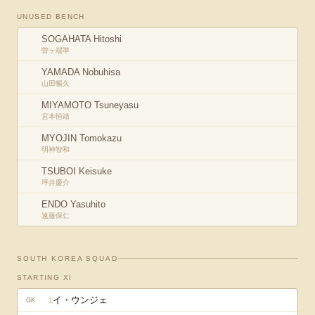
UNUSED BENCH
SOGAHATA Hitoshi
曽ヶ端準
YAMADA Nobuhisa
山田暢久
MIYAMOTO Tsuneyasu
宮本恒靖
MYOJIN Tomokazu
明神智和
TSUBOI Keisuke
坪井慶介
ENDO Yasuhito
遠藤保仁
SOUTH KOREA
SQUAD
STARTING XI
イ・ウンジェ
1
GK