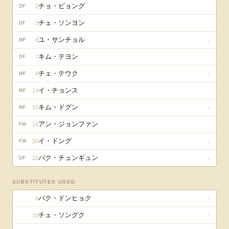
チョ・ビョング
2
DF
チェ・ソンヨン
3
DF
ユ・サンチョル
6
↓
MF
キム・テヨン
7
DF
チェ・テウク
8
↓
MF
イ・チョンス
14
MF
キム・ドグン
15
↓
MF
アン・ジョンファン
19
FW
イ・ドング
20
↓
FW
パク・チュンギュン
22
↓
DF
SUBSTITUTES USED
パク・ドンヒョク
4
↑
チェ・ソングク
10
↑