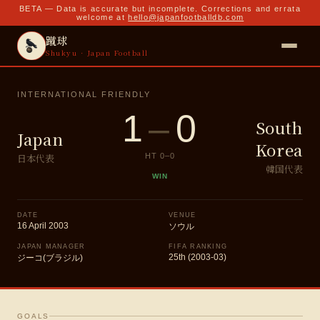
BETA — Data is accurate but incomplete. Corrections and errata
welcome at
hello@japanfootballdb.com
蹴球
Shukyu · Japan Football
INTERNATIONAL FRIENDLY
1
–
0
South
Japan
Korea
日本代表
HT
0
–
0
韓国代表
WIN
DATE
VENUE
16 April 2003
ソウル
JAPAN MANAGER
FIFA RANKING
25th (2003-03)
ジーコ(ブラジル)
GOALS