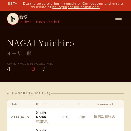
BETA — Data is accurate but incomplete. Corrections and errata
welcome at
hello@japanfootballdb.com
蹴球
Shukyu · Japan Football
NAGAI Yuichiro
永井 雄一郎
APPEARANCES
GOALS
NAMED
4
0
7
ALL APPEARANCES (
7
)
Date
Opponent
Score
Role
Tournament
South
国際親善試合
2003.04.16
Korea
1
–
0
Sub
韓国代表
South