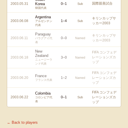
国際親善試合
2003.05.31
Korea
0
–
1
Sub
韓国代表
Argentina
キリンカップサ
2003.06.08
1
–
4
Sub
アルゼンチン
ッカー2003
代表
Paraguay
キリンカップサ
2003.06.11
0
–
0
Named
パラグアイ代
ッカー2003
表
New
FIFA コンフェデ
Zealand
レーションズカ
2003.06.18
3
–
0
Named
ニュージーラ
ップ
ンド代表
FIFA コンフェデ
France
2003.06.20
1
–
2
レーションズカ
Named
フランス代表
ップ
FIFA コンフェデ
Colombia
2003.06.22
0
–
1
レーションズカ
Sub
コロンビア代
表
ップ
← Back to players