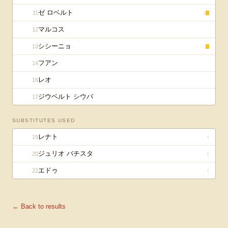
ゼ ロベルト
11
↓
マルコス
12
シシーニョ
13
フアン
14
レオ
16
ジウベルト シウバ
17
SUBSTITUTES USED
レナト
19
↑
ジュリオ バチスタ
20
↑
エドゥ
22
↑
← Back to results