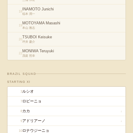
INAMOTO Junichi
18
稲本 潤一
MOTOYAMA Masashi
19
本山 雅志
TSUBOI Keisuke
20
坪井 慶介
MONIWA Teruyuki
22
茂庭 照幸
BRAZIL
SQUAD
STARTING XI
ルシオ
3
ロビーニョ
7
カカ
8
↓
アドリアーノ
9
↓
ロナウジーニョ
10