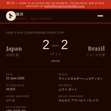
BETA — Data is accurate but incomplete. Corrections and errata
welcome at
hello@japanfootballdb.com
蹴球
Shukyu · Japan Football
2005 FIFA CONFEDERATIONS CUP
2
–
2
Japan
Brazil
日本代表
ブラジル代表
HT
1
–
2
DRAW
DATE
VENUE
22 June 2005
ラインエネルギーシュタディオン
ATTENDANCE
REFEREE
44,922
ムラド ダーミ
JAPAN MANAGER
BRAZIL MANAGER
ジーコ
カルロス アウベルト パレイラ
FIFA RANKING