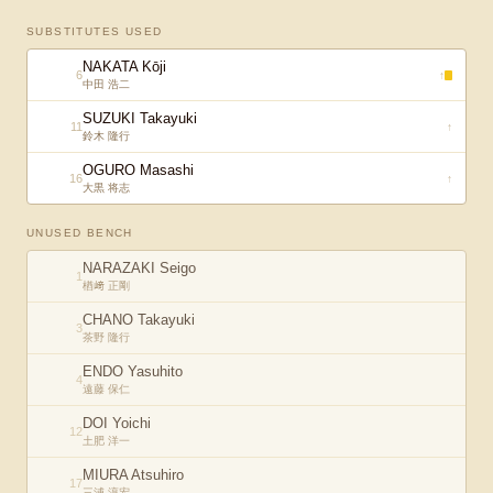
SUBSTITUTES USED
NAKATA Kōji
6
↑
中田 浩二
SUZUKI Takayuki
11
↑
鈴木 隆行
OGURO Masashi
16
↑
大黒 将志
UNUSED BENCH
NARAZAKI Seigo
1
楢﨑 正剛
CHANO Takayuki
3
茶野 隆行
ENDO Yasuhito
4
遠藤 保仁
DOI Yoichi
12
土肥 洋一
MIURA Atsuhiro
17
三浦 淳宏