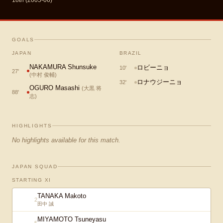
18th (2005-06)
GOALS
JAPAN
BRAZIL
NAKAMURA Shunsuke
ロビーニョ
10
'
27
'
(
中村 俊輔
)
ロナウジーニョ
32
'
OGURO Masashi
(
大黒 将
88
'
志
)
HIGHLIGHTS
No highlights available for this match.
JAPAN SQUAD
STARTING XI
TANAKA Makoto
2
田中 誠
MIYAMOTO Tsuneyasu