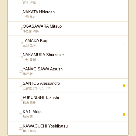
5
宮本 恒靖
NAKATA Hidetoshi
7
中田 英寿
OGASAWARA Mitsuo
8
↓
小笠原 満男
TAMADA Keiji
9
↓
玉田 圭司
NAKAMURA Shunsuke
10
中村 俊輔
YANAGISAWA Atsushi
13
↓
柳沢 敦
SANTOS Alessandro
14
三都主 アレサンドロ
FUKUNISHI Takashi
15
福西 崇史
KAJI Akira
21
加地 亮
KAWAGUCHI Yoshikatsu
23
川口 能活