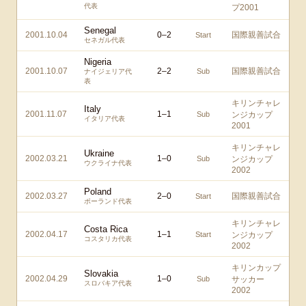
代表
プ2001
Senegal
2001.10.04
0
–
2
国際親善試合
Start
セネガル代表
Nigeria
2001.10.07
2
–
2
国際親善試合
Sub
ナイジェリア代
表
キリンチャレ
Italy
2001.11.07
1
–
1
Sub
ンジカップ
イタリア代表
2001
キリンチャレ
Ukraine
2002.03.21
1
–
0
Sub
ンジカップ
ウクライナ代表
2002
Poland
2002.03.27
2
–
0
国際親善試合
Start
ポーランド代表
キリンチャレ
Costa Rica
2002.04.17
1
–
1
Start
ンジカップ
コスタリカ代表
2002
キリンカップ
Slovakia
2002.04.29
1
–
0
Sub
サッカー
スロバキア代表
2002