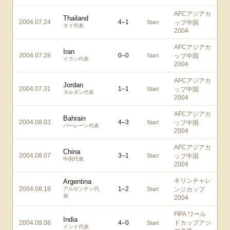
AFCアジアカ
Thailand
2004.07.24
4
–
1
Start
ップ中国
タイ代表
2004
AFCアジアカ
Iran
2004.07.28
0
–
0
Start
ップ中国
イラン代表
2004
AFCアジアカ
Jordan
2004.07.31
1
–
1
Start
ップ中国
ヨルダン代表
2004
AFCアジアカ
Bahrain
2004.08.03
4
–
3
Start
ップ中国
バーレーン代表
2004
AFCアジアカ
China
2004.08.07
3
–
1
Start
ップ中国
中国代表
2004
キリンチャレ
Argentina
2004.08.18
1
–
2
アルゼンチン代
Start
ンジカップ
表
2004
FIFA ワール
India
2004.09.08
4
–
0
ドカップアジ
Start
インド代表