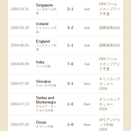
FIFA ワール
Singapore
2004.03.31
2
–
1
ドカップアジ
Sub
シンガポール代
表
ア予選
Iceland
2004.05.30
3
–
2
国際親善試合
Sub
アイスランド代
表
England
2004.06.01
1
–
1
国際親善試合
Sub
イングランド代
表
FIFA ワール
India
2004.06.09
7
–
0
ドカップアジ
Sub
インド代表
ア予選
キリンカップ
Slovakia
2004.07.09
3
–
1
Start
サッカー
スロバキア代表
2004
Serbia and
キリンカップ
Montenegro
2004.07.13
1
–
0
Start
サッカー
セルビア・モン
2004
テネグロ代表
AFCアジアカ
Oman
2004.07.20
1
–
0
Start
ップ中国
オマーン代表
2004