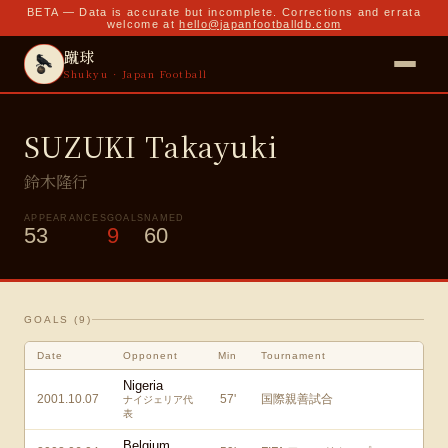
BETA — Data is accurate but incomplete. Corrections and errata
welcome at
hello@japanfootballdb.com
蹴球
Shukyu · Japan Football
SUZUKI Takayuki
鈴木隆行
APPEARANCES
GOALS
NAMED
53
9
60
GOALS (
9
)
Date
Opponent
Min
Tournament
Nigeria
2001.10.07
57
'
国際親善試合
ナイジェリア代
表
Belgium