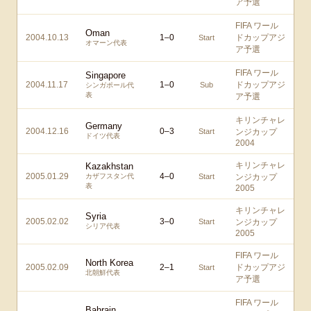
ア予選
FIFA ワール
Oman
2004.10.13
1
–
0
ドカップアジ
Start
オマーン代表
ア予選
FIFA ワール
Singapore
2004.11.17
1
–
0
ドカップアジ
Sub
シンガポール代
表
ア予選
キリンチャレ
Germany
2004.12.16
0
–
3
Start
ンジカップ
ドイツ代表
2004
キリンチャレ
Kazakhstan
2005.01.29
4
–
0
カザフスタン代
Start
ンジカップ
表
2005
キリンチャレ
Syria
2005.02.02
3
–
0
Start
ンジカップ
シリア代表
2005
FIFA ワール
North Korea
2005.02.09
2
–
1
ドカップアジ
Start
北朝鮮代表
ア予選
FIFA ワール
Bahrain