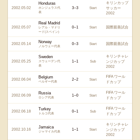
キリンカップ
Honduras
2002.05.02
3
–
3
ホンジュラス代
Start
サッカー
表
2002
Real Madrid
2002.05.07
0
–
1
国際親善試合
Start
レアル・マドリ
ード(スペイン)
Norway
2002.05.14
0
–
3
国際親善試合
Start
ノルウェー代表
キリンチャレ
Sweden
2002.05.25
1
–
1
スウェーデン代
Sub
ンジカップ
表
2002
FIFA ワール
Belgium
2002.06.04
2
–
2
Start
ベルギー代表
ドカップ
FIFA ワール
Russia
2002.06.09
1
–
0
Start
ロシア代表
ドカップ
FIFA ワール
Turkey
2002.06.18
0
–
1
Sub
トルコ代表
ドカップ
キリンチャレ
Jamaica
2002.10.16
1
–
1
Start
ンジカップ
ジャマイカ代表
2002