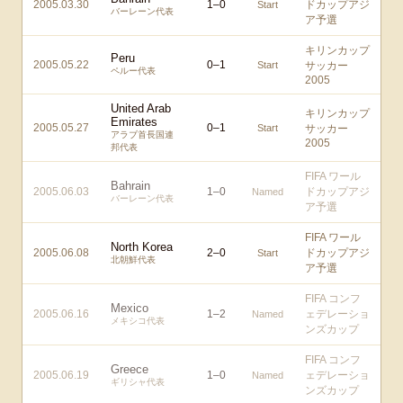
2005.03.30
1
–
0
ドカップアジ
Start
バーレーン代表
ア予選
キリンカップ
Peru
2005.05.22
0
–
1
Start
サッカー
ペルー代表
2005
United Arab
キリンカップ
Emirates
2005.05.27
0
–
1
Start
サッカー
アラブ首長国連
2005
邦代表
FIFA ワール
Bahrain
2005.06.03
1
–
0
ドカップアジ
Named
バーレーン代表
ア予選
FIFA ワール
North Korea
2005.06.08
2
–
0
ドカップアジ
Start
北朝鮮代表
ア予選
FIFA コンフ
Mexico
2005.06.16
1
–
2
ェデレーショ
Named
メキシコ代表
ンズカップ
FIFA コンフ
Greece
2005.06.19
1
–
0
ェデレーショ
Named
ギリシャ代表
ンズカップ