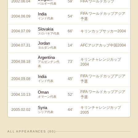
2002.06.04
59
'
FIFA ワールドカップ
ベルギー代表
FIFA ワールドカップアジア
India
2004.06.09
54
'
インド代表
予選
Slovakia
2004.07.09
66
'
キリンカップサッカー2004
スロバキア代表
Jordan
2004.07.31
14
'
AFCアジアカップ中国2004
ヨルダン代表
Argentina
キリンチャレンジカップ
2004.08.18
73
'
アルゼンチン代
2004
表
FIFA ワールドカップアジア
India
2004.09.08
45
'
インド代表
予選
FIFA ワールドカップアジア
Oman
2004.10.13
52
'
オマーン代表
予選
Syria
キリンチャレンジカップ
2005.02.02
44
'
シリア代表
2005
ALL APPEARANCES (
60
)