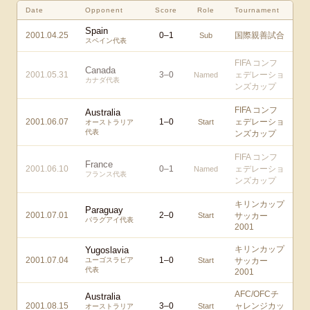
Date
Opponent
Score
Role
Tournament
Spain
2001.04.25
0
–
1
国際親善試合
Sub
スペイン代表
FIFA コンフ
Canada
2001.05.31
3
–
0
ェデレーショ
Named
カナダ代表
ンズカップ
FIFA コンフ
Australia
2001.06.07
1
–
0
ェデレーショ
Start
オーストラリア
代表
ンズカップ
FIFA コンフ
France
2001.06.10
0
–
1
ェデレーショ
Named
フランス代表
ンズカップ
キリンカップ
Paraguay
2001.07.01
2
–
0
Start
サッカー
パラグアイ代表
2001
キリンカップ
Yugoslavia
2001.07.04
1
–
0
ユーゴスラビア
Start
サッカー
代表
2001
AFC/OFCチ
Australia
2001.08.15
3
–
0
ャレンジカッ
Start
オーストラリア