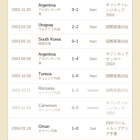
キリンチャレ
Argentina
2002.11.20
0
–
2
アルゼンチン代
Start
ンジカップ
表
2002
Uruguay
2003.03.28
2
–
2
国際親善試合
Start
ウルグアイ代表
South Korea
2003.05.31
0
–
1
国際親善試合
Start
韓国代表
キリンカップ
Argentina
2003.06.08
1
–
4
アルゼンチン代
Start
サッカー
表
2003
Tunisia
2003.10.08
1
–
0
国際親善試合
Start
チュニジア代表
Romania
2003.10.11
1
–
1
国際親善試合
Named
ルーマニア代表
キリンチャレ
Cameroon
2003.11.19
0
–
0
Named
ンジカップ
カメルーン代表
2003
FIFA ワール
Oman
2004.02.18
1
–
0
ドカップアジ
Sub
オマーン代表
ア予選