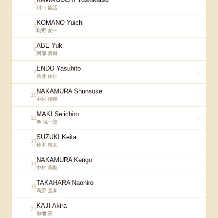
1
川口 能活
KOMANO Yuichi
3
駒野 友一
ABE Yuki
6
阿部 勇樹
ENDO Yasuhito
7
↓
遠藤 保仁
NAKAMURA Shunsuke
10
↓
中村 俊輔
MAKI Seiichiro
12
↓
巻 誠一郎
SUZUKI Keita
13
鈴木 啓太
NAKAMURA Kengo
14
中村 憲剛
TAKAHARA Naohiro
19
高原 直泰
KAJI Akira
21
加地 亮