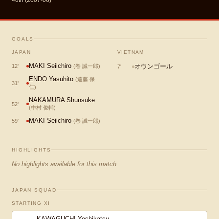
40th (2007-06)
GOALS
JAPAN
VIETNAM
MAKI Seiichiro
オウンゴール
12
'
(
巻 誠一郎
)
7
'
ENDO Yasuhito
(
遠藤 保
31
'
仁
)
NAKAMURA Shunsuke
52
'
(
中村 俊輔
)
MAKI Seiichiro
59
'
(
巻 誠一郎
)
HIGHLIGHTS
No highlights available for this match.
JAPAN SQUAD
STARTING XI
KAWAGUCHI Yoshikatsu