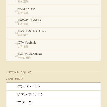
楢﨑 正剛
YANO Kisho
20
矢野 貴章
KAWASHIMA Eiji
23
川島 永嗣
HASHIMOTO Hideo
24
橋本 英郎
OTA Yoshiaki
28
太田 吉彰
INOHA Masahiko
29
伊野波 雅彦
VIETNAM
SQUAD
STARTING XI
フン バンニエン
2
グエン フイホアン
3
ブ ヌータン
7