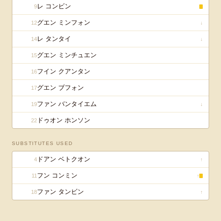
レ コンビン
9
グエン ミンフォン
12
↓
レ タンタイ
14
↓
グエン ミンチュエン
15
フイン クアンタン
16
グエン ブフォン
17
ファン バンタイエム
19
↓
ドゥオン ホンソン
22
SUBSTITUTES USED
ドアン ベトクオン
4
↑
フン コンミン
11
↑
ファン タンビン
18
↑