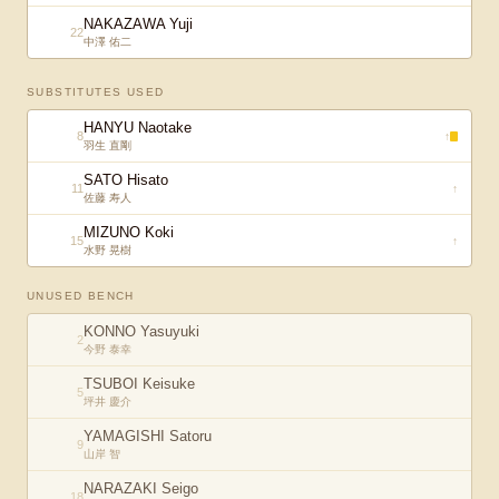
NAKAZAWA Yuji
22
中澤 佑二
SUBSTITUTES USED
HANYU Naotake
8
↑
羽生 直剛
SATO Hisato
11
↑
佐藤 寿人
MIZUNO Koki
15
↑
水野 晃樹
UNUSED BENCH
KONNO Yasuyuki
2
今野 泰幸
TSUBOI Keisuke
5
坪井 慶介
YAMAGISHI Satoru
9
山岸 智
NARAZAKI Seigo
18