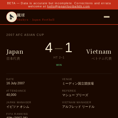
BETA — Data is accurate but incomplete. Corrections and errata
welcome at
hello@japanfootballdb.com
蹴球
Shukyu · Japan Football
2007 AFC ASIAN CUP
4
–
1
Japan
Vietnam
日本代表
ベトナム代表
HT
2
–
1
WIN
DATE
VENUE
16 July 2007
ミーディン国立競技場
ATTENDANCE
REFEREE
40,000
マシュー ブリーズ
JAPAN MANAGER
VIETNAM MANAGER
イビツァ オシム
アルフレッド リードル
FIFA RANKING