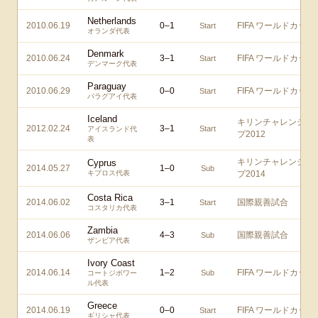
Netherlands
2010.06.19
0
–
1
FIFA ワールドカップ
Start
オランダ代表
Denmark
2010.06.24
3
–
1
FIFA ワールドカップ
Start
デンマーク代表
Paraguay
2010.06.29
0
–
0
FIFA ワールドカップ
Start
パラグアイ代表
Iceland
キリンチャレンジカ
2012.02.24
3
–
1
Start
アイスランド代
プ2012
表
キリンチャレンジカ
Cyprus
2014.05.27
1
–
0
Sub
キプロス代表
プ2014
Costa Rica
2014.06.02
3
–
1
国際親善試合
Start
コスタリカ代表
Zambia
2014.06.06
4
–
3
国際親善試合
Sub
ザンビア代表
Ivory Coast
2014.06.14
1
–
2
FIFA ワールドカップ
Sub
コートジボワー
ル代表
Greece
2014.06.19
0
–
0
FIFA ワールドカップ
Start
ギリシャ代表