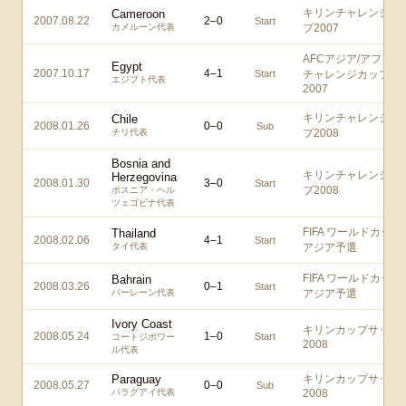
キリンチャレンジカ
Cameroon
2007.08.22
2
–
0
Start
カメルーン代表
プ2007
AFCアジア/アフリカ
Egypt
2007.10.17
4
–
1
Start
チャレンジカップ
エジプト代表
2007
キリンチャレンジカ
Chile
2008.01.26
0
–
0
Sub
チリ代表
プ2008
Bosnia and
キリンチャレンジカ
Herzegovina
2008.01.30
3
–
0
Start
プ2008
ボスニア・ヘル
ツェゴビナ代表
FIFA ワールドカップ
Thailand
2008.02.06
4
–
1
Start
タイ代表
アジア予選
FIFA ワールドカップ
Bahrain
2008.03.26
0
–
1
Start
バーレーン代表
アジア予選
Ivory Coast
キリンカップサッカ
2008.05.24
1
–
0
Start
コートジボワー
2008
ル代表
Paraguay
キリンカップサッカ
2008.05.27
0
–
0
Sub
パラグアイ代表
2008