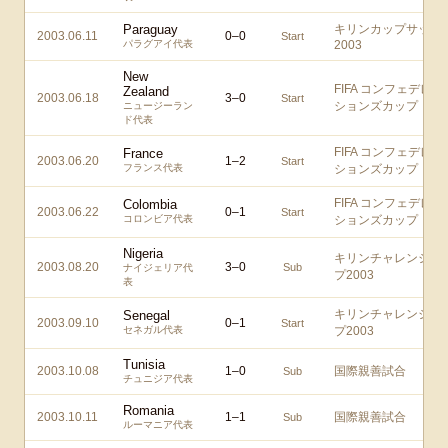
Paraguay
キリンカップサッカ
2003.06.11
0
–
0
Start
パラグアイ代表
2003
New
FIFA コンフェデレー
Zealand
2003.06.18
3
–
0
Start
ションズカップ
ニュージーラン
ド代表
FIFA コンフェデレー
France
2003.06.20
1
–
2
Start
フランス代表
ションズカップ
FIFA コンフェデレー
Colombia
2003.06.22
0
–
1
Start
コロンビア代表
ションズカップ
Nigeria
キリンチャレンジカ
2003.08.20
3
–
0
Sub
ナイジェリア代
プ2003
表
キリンチャレンジカ
Senegal
2003.09.10
0
–
1
Start
セネガル代表
プ2003
Tunisia
2003.10.08
1
–
0
国際親善試合
Sub
チュニジア代表
Romania
2003.10.11
1
–
1
国際親善試合
Sub
ルーマニア代表