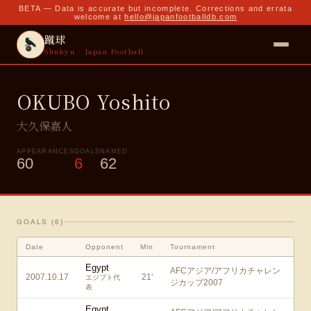
BETA — Data is accurate but incomplete. Corrections and errata
welcome at
hello@japanfootballdb.com
蹴球
Shukyu · Japan Football
OKUBO Yoshito
大久保嘉人
APPEARANCES
GOALS
NAMED
60
6
62
GOALS (
6
)
Date
Opponent
Min
Tournament
Egypt
AFCアジア/アフリカチャレン
2007.10.17
21
'
エジプト代
ジカップ2007
表
Egypt