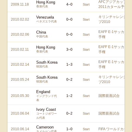
AFCアジアカップ
Hong Kong
2009.11.18
4
–
0
Start
香港代表
2011カタール予選
キリンチャレンジカ
Venezuela
2010.02.02
0
–
0
Start
ベネズエラ代表
プ2010
EAFF E-1サッカー選
China
2010.02.06
0
–
0
Start
中国代表
手権
EAFF E-1サッカー選
Hong Kong
2010.02.11
3
–
0
Start
香港代表
手権
EAFF E-1サッカー選
South Korea
2010.02.14
1
–
3
Start
韓国代表
手権
キリンチャレンジカ
South Korea
2010.05.24
0
–
2
Start
韓国代表
プ2010
England
2010.05.30
1
–
2
国際親善試合
Start
イングランド代
表
Ivory Coast
2010.06.04
0
–
2
国際親善試合
Start
コートジボワー
ル代表
Cameroon
2010.06.14
1
–
0
FIFA ワールドカップ
Start
カメルーン代表