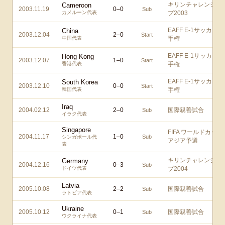
キリンチャレンジカ
Cameroon
2003.11.19
0
–
0
Sub
カメルーン代表
プ2003
EAFF E-1サッカー選
China
2003.12.04
2
–
0
Start
中国代表
手権
EAFF E-1サッカー選
Hong Kong
2003.12.07
1
–
0
Start
香港代表
手権
EAFF E-1サッカー選
South Korea
2003.12.10
0
–
0
Start
韓国代表
手権
Iraq
2004.02.12
2
–
0
国際親善試合
Sub
イラク代表
Singapore
FIFA ワールドカップ
2004.11.17
1
–
0
Sub
シンガポール代
アジア予選
表
キリンチャレンジカ
Germany
2004.12.16
0
–
3
Sub
ドイツ代表
プ2004
Latvia
2005.10.08
2
–
2
国際親善試合
Sub
ラトビア代表
Ukraine
2005.10.12
0
–
1
国際親善試合
Sub
ウクライナ代表