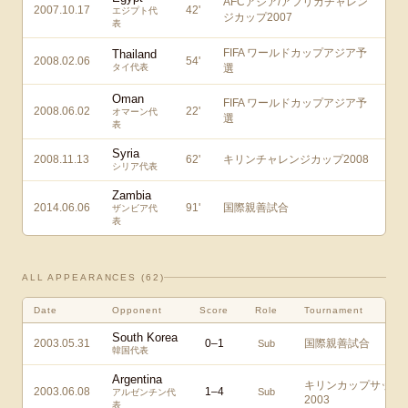
AFCアジア/アフリカチャレン
2007.10.17
42
'
エジプト代
ジカップ2007
表
FIFA ワールドカップアジア予
Thailand
2008.02.06
54
'
タイ代表
選
Oman
FIFA ワールドカップアジア予
2008.06.02
22
'
オマーン代
選
表
Syria
2008.11.13
62
'
キリンチャレンジカップ2008
シリア代表
Zambia
2014.06.06
91
'
国際親善試合
ザンビア代
表
ALL APPEARANCES (
62
)
Date
Opponent
Score
Role
Tournament
South Korea
2003.05.31
0
–
1
国際親善試合
Sub
韓国代表
Argentina
キリンカップサッカ
2003.06.08
1
–
4
Sub
アルゼンチン代
2003
表