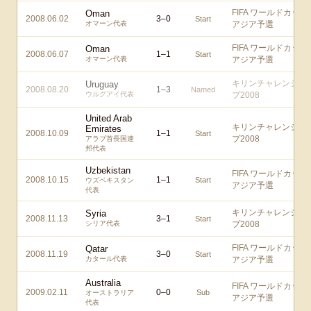
FIFA ワールドカップ
Oman
2008.06.02
3
–
0
Start
オマーン代表
アジア予選
FIFA ワールドカップ
Oman
2008.06.07
1
–
1
Start
オマーン代表
アジア予選
キリンチャレンジカ
Uruguay
2008.08.20
1
–
3
Named
ウルグアイ代表
プ2008
United Arab
キリンチャレンジカ
Emirates
2008.10.09
1
–
1
Start
プ2008
アラブ首長国連
邦代表
Uzbekistan
FIFA ワールドカップ
2008.10.15
1
–
1
Start
ウズベキスタン
アジア予選
代表
キリンチャレンジカ
Syria
2008.11.13
3
–
1
Start
シリア代表
プ2008
FIFA ワールドカップ
Qatar
2008.11.19
3
–
0
Start
カタール代表
アジア予選
Australia
FIFA ワールドカップ
2009.02.11
0
–
0
Sub
オーストラリア
アジア予選
代表