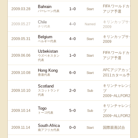
FIFA ワールドカップ
Bahrain
2009.03.28
1
–
0
Start
バーレーン代表
アジア予選
Chile
キリンカップサッカ
2009.05.27
4
–
0
Named
チリ代表
2009
Belgium
キリンカップサッカ
2009.05.31
4
–
0
Start
ベルギー代表
2009
Uzbekistan
FIFA ワールドカップ
2009.06.06
1
–
0
Start
ウズベキスタン
アジア予選
代表
AFCアジアカップ
Hong Kong
2009.10.08
6
–
0
Start
香港代表
2011カタール予選
キリンチャレンジカ
Scotland
2009.10.10
2
–
0
スコットランド
Sub
プ
代表
2009~ALLFOR2010!
キリンチャレンジカ
Togo
2009.10.14
5
–
0
Sub
プ
トーゴ代表
2009~ALLFOR2010!
South Africa
2009.11.14
0
–
0
国際親善試合
Start
南アフリカ代表