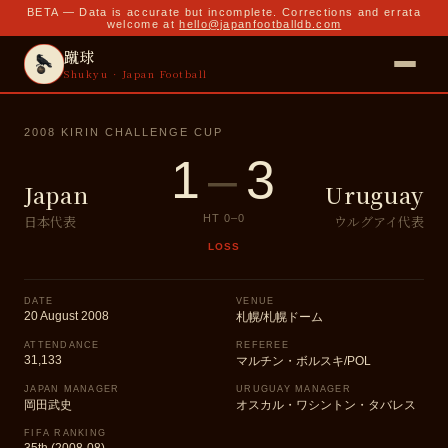
BETA — Data is accurate but incomplete. Corrections and errata
welcome at
hello@japanfootballdb.com
蹴球
Shukyu · Japan Football
2008 KIRIN CHALLENGE CUP
1
–
3
Japan
Uruguay
日本代表
ウルグアイ代表
HT
0
–
0
LOSS
DATE
VENUE
20 August 2008
札幌/札幌ドーム
ATTENDANCE
REFEREE
31,133
マルチン・ボルスキ/POL
JAPAN MANAGER
URUGUAY MANAGER
岡田武史
オスカル・ワシントン・タバレス
FIFA RANKING