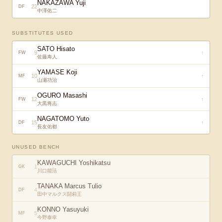
NAKAZAWA Yuji
22
DF
中澤佑二
SUBSTITUTES USED
SATO Hisato
9
↑
FW
佐藤寿人
YAMASE Koji
10
↑
MF
山瀬功治
OGURO Masashi
12
↑
FW
大黒将志
NAGATOMO Yuto
15
↑
DF
長友佑都
UNUSED BENCH
KAWAGUCHI Yoshikatsu
1
GK
川口能活
TANAKA Marcus Tulio
4
DF
田中マルクス闘莉王
KONNO Yasuyuki
5
MF
今野泰幸