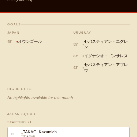
35th (2008-08)
GOALS
JAPAN
URUGUAY
オウンゴール
セバスティアン・エグレ
48
'
55
'
ン
イグナシオ・ゴンサレス
83
'
セバスティアン・アブレ
93
'
ウ
HIGHLIGHTS
No highlights available for this match.
JAPAN SQUAD
STARTING XI
TAKAGI Kazumichi
2
DF
高木和道