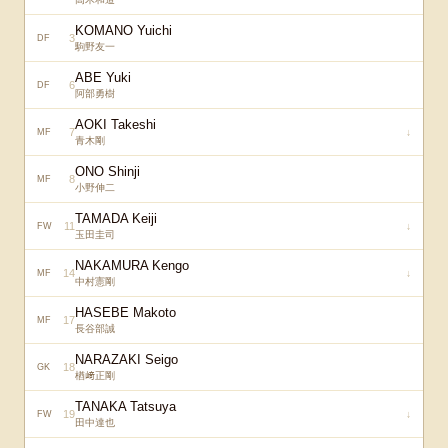
KOMANO Yuichi
3
DF
駒野友一
ABE Yuki
6
DF
阿部勇樹
AOKI Takeshi
7
↓
MF
青木剛
ONO Shinji
8
MF
小野伸二
TAMADA Keiji
11
↓
FW
玉田圭司
NAKAMURA Kengo
14
↓
MF
中村憲剛
HASEBE Makoto
17
MF
長谷部誠
NARAZAKI Seigo
18
GK
楢﨑正剛
TANAKA Tatsuya
19
↓
FW
田中達也