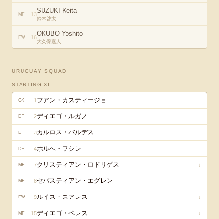
SUZUKI Keita
13
MF
鈴木啓太
OKUBO Yoshito
16
FW
大久保嘉人
URUGUAY
SQUAD
STARTING XI
フアン・カスティージョ
1
GK
ディエゴ・ルガノ
2
DF
カルロス・バルデス
3
DF
ホルへ・フシレ
4
DF
クリスティアン・ロドリゲス
7
↓
MF
セバスティアン・エグレン
8
MF
ルイス・スアレス
9
↓
FW
ディエゴ・ペレス
15
↓
MF