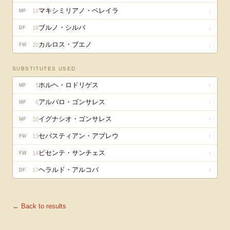
マキシミリアノ・ペレイラ
16
↓
MF
ブルノ・シルバ
18
↓
DF
カルロス・ブエノ
20
↓
FW
SUBSTITUTES USED
ホルヘ・ロドリゲス
5
↑
MF
アルバロ・ゴンサレス
6
↑
MF
イグナシオ・ゴンサレス
10
↑
MF
セバスティアン・アブレウ
13
↑
FW
ビセンテ・サンチェス
14
↑
FW
ヘラルド・アルコバ
17
↑
DF
← Back to results